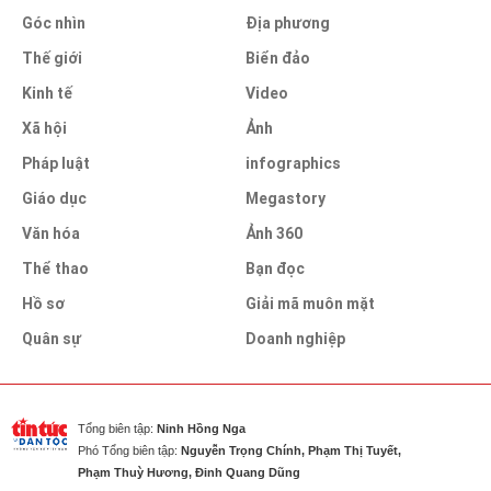
Góc nhìn
Địa phương
Thế giới
Biển đảo
Kinh tế
Video
Xã hội
Ảnh
Pháp luật
infographics
Giáo dục
Megastory
Văn hóa
Ảnh 360
Thể thao
Bạn đọc
Hồ sơ
Giải mã muôn mặt
Quân sự
Doanh nghiệp
Tổng biên tập:
Ninh Hồng Nga
Phó Tổng biên tập:
Nguyễn Trọng Chính, Phạm Thị Tuyết,
Phạm Thuỳ Hương, Đinh Quang Dũng