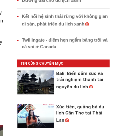
Đường dài cho du lịch xanh
y.
Kết nối hệ sinh thái rừng với không gian
ển
di sản, phát triển du lịch xanh
Twillingate - điểm hẹn ngắm băng trôi và
y
cá voi ở Canada
TIN CÙNG CHUYÊN MỤC
Bali: Biến cảm xúc và
trải nghiệm thành tài
nguyên du lịch
Xúc tiến, quảng bá du
lịch Cần Thơ tại Thái
Lan