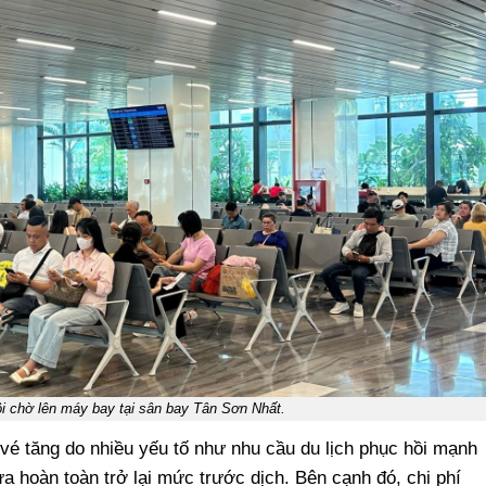
i chờ lên máy bay tại sân bay Tân Sơn Nhất.
é tăng do nhiều yếu tố như nhu cầu du lịch phục hồi mạnh
ưa hoàn toàn trở lại mức trước dịch. Bên cạnh đó, chi phí