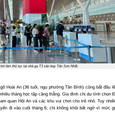
hờ làm thủ tục tại nhà ga T3 sân bay Tân Sơn Nhất.
Ngô Hoài An (36 tuổi, ngụ phường Tân Bình) cũng bắt đầu l
nhiều tháng học tập căng thẳng. Gia đình chị dự tính chọn 
am quan Hội An và các khu vui chơi cho trẻ nhỏ. Tuy nhiê
yến đi vào cuối tháng 6, chị không khỏi bất ngờ vì mức g