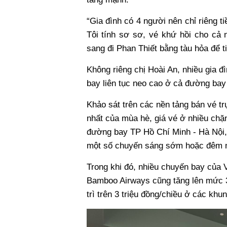
“Gia đình có 4 người nên chỉ riêng 
Tôi tính sơ sơ, vé khứ hồi cho cả 
sang đi Phan Thiết bằng tàu hỏa để ti
Không riêng chị Hoài An, nhiều gia đ
bay liên tục neo cao ở cả đường bay 
Khảo sát trên các nền tảng bán vé t
nhất của mùa hè, giá vé ở nhiều chặ
đường bay TP Hồ Chí Minh - Hà Nội, 
một số chuyến sáng sớm hoặc đêm muộ
Trong khi đó, nhiều chuyến bay của Vi
Bamboo Airways cũng tăng lên mức 3,
trì trên 3 triệu đồng/chiều ở các khu