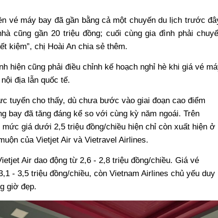
tiền vé máy bay đã gần bằng cả một chuyến du lịch trước đâ
nhà cũng gần 20 triệu đồng; cuối cùng gia đình phải chuy
ết kiệm”, chị Hoài An chia sẻ thêm.
ình hiện cũng phải điều chỉnh kế hoạch nghỉ hè khi giá vé má
nội địa lẫn quốc tế.
rực tuyến cho thấy, dù chưa bước vào giai đoạn cao điểm
ng bay đã tăng đáng kể so với cùng kỳ năm ngoái. Trên
mức giá dưới 2,5 triệu đồng/chiều hiện chỉ còn xuất hiện ở
n của Vietjet Air và Vietravel Airlines.
etjet Air dao động từ 2,6 - 2,8 triệu đồng/chiều. Giá vé
1 - 3,5 triệu đồng/chiều, còn Vietnam Airlines chủ yếu duy
ng giờ đẹp.