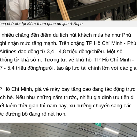
ng chờ đợi tại điểm tham quan du lịch ở Sapa.
 nhiều chặng đến điểm du lịch hút khách mùa hè như Phú
ghi nhận mức tăng mạnh. Trên chặng TP Hồ Chí Minh - Phú
irlines dao động từ 3,4 - 4,8 triệu đồng/chiều. Một số
thông từ khá sớm. Tương tự, vé khứ hồi TP Hồ Chí Minh -
 - 5,4 triệu đồng/người, tạo áp lực tài chính lớn với các gia
P Hồ Chí Minh, giá vé máy bay tăng cao đang tác động trực
ịch hè. Nếu như những năm trước, nhiều gia đình ưu tiên di
ết kiệm thời gian thì năm nay, xu hướng chuyển sang các
oặc đường bộ đang rõ nét hơn.