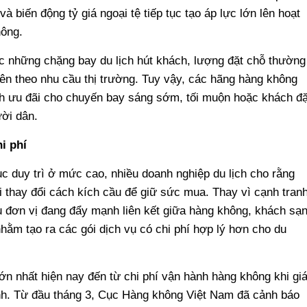
à biến động tỷ giá ngoại tệ tiếp tục tạo áp lực lớn lên hoạt
ông.
c những chặng bay du lịch hút khách, lượng đặt chỗ thường
 lên theo nhu cầu thị trường. Tuy vậy, các hãng hàng không
ình ưu đãi cho chuyến bay sáng sớm, tối muộn hoặc khách đặ
ời dân.
i phí
ục duy trì ở mức cao, nhiều doanh nghiệp du lịch cho rằng
 thay đổi cách kích cầu để giữ sức mua. Thay vì cạnh tran
u đơn vị đang đẩy mạnh liên kết giữa hàng không, khách sạn
ằm tạo ra các gói dịch vụ có chi phí hợp lý hơn cho du
lớn nhất hiện nay đến từ chi phí vận hành hàng không khi gi
ạnh. Từ đầu tháng 3, Cục Hàng không Việt Nam đã cảnh báo