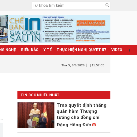
NG NGHỆ
BIỂN ĐẢO
Y TẾ
THỰC HIỆN NGHỊ QUYẾT 57
VIDEO
Thứ 5
, 6/8/2026
| 11:57:07
TIN ĐỌC NHIỀU NHẤT
Trao quyết định thăng
quân hàm Thượng
tướng cho đồng chí
Đặng Hồng Đức