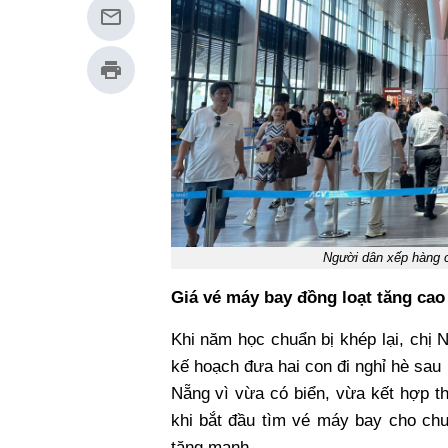
Người dân xếp hàng c
Giá vé máy bay đồng loạt tăng cao
Khi năm học chuẩn bị khép lại, chị 
kế hoạch đưa hai con đi nghỉ hè sau 
Nẵng vì vừa có biển, vừa kết hợp th
khi bắt đầu tìm vé máy bay cho chu
tăng mạnh.