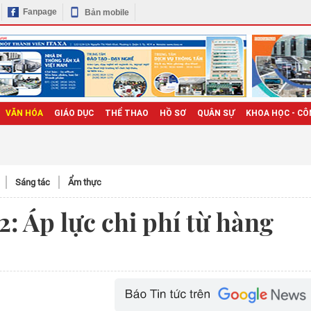
Fanpage
Bản mobile
VĂN HÓA
GIÁO DỤC
THỂ THAO
HỒ SƠ
QUÂN SỰ
KHOA HỌC - CÔ
Sáng tác
Ẩm thực
2: Áp lực chi phí từ hàng