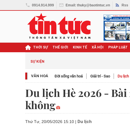
0914.914.999
Email: thuky@baotintuc.vn
Rss
THỜI SỰ
THẾ GIỚI
KINH TẾ
XÃ HỘI
PHÁP LUẬT
SỰ KIỆN
VĂN HOÁ
Đời sống văn hoá
Giải trí - Sao
Du lịch
Du lịch Hè 2026 - Bài 
không
Du lịch
Thứ Tư, 20/05/2026 15:10
|