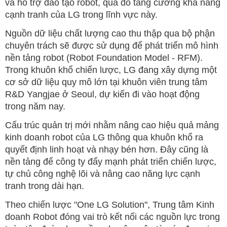
và hỗ trợ đào tạo robot, qua đó tăng cường khả năng
cạnh tranh của LG trong lĩnh vực này.
Nguồn dữ liệu chất lượng cao thu thập qua bộ phận
chuyên trách sẽ được sử dụng để phát triển mô hình
nền tảng robot (Robot Foundation Model - RFM).
Trong khuôn khổ chiến lược, LG đang xây dựng một
cơ sở dữ liệu quy mô lớn tại khuôn viên trung tâm
R&D Yangjae ở Seoul, dự kiến đi vào hoạt động
trong năm nay.
Cấu trúc quản trị mới nhằm nâng cao hiệu quả mảng
kinh doanh robot của LG thông qua khuôn khổ ra
quyết định linh hoạt và nhạy bén hơn. Đây cũng là
nền tảng để công ty đẩy mạnh phát triển chiến lược,
tự chủ công nghệ lõi và nâng cao năng lực cạnh
tranh trong dài hạn.
Theo chiến lược "One LG Solution", Trung tâm Kinh
doanh Robot đóng vai trò kết nối các nguồn lực trong