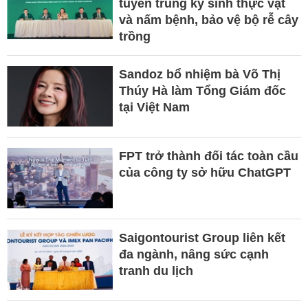
tuyến trùng ký sinh thực vật
và nấm bệnh, bảo vệ bộ rễ cây
trồng
Sandoz bổ nhiệm bà Võ Thị
Thúy Hà làm Tổng Giám đốc
tại Việt Nam
FPT trở thành đối tác toàn cầu
của công ty sở hữu ChatGPT
Saigontourist Group liên kết
đa ngành, nâng sức cạnh
tranh du lịch