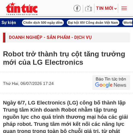
TIN MỚI
Sự kiện
í cách mạng
Chiến dịch 500 ngày đêm
Đại hội XIV Công đoàn Việt Nam
World
DOANH NGHIỆP - SẢN PHẨM - DỊCH VỤ
Robot trở thành trụ cột tăng trưởng
mới của LG Electronics
Thứ Hai, 06/07/2026 17:24
Ngày 6/7, LG Electronics (LG) công bố thành lập
Trung tâm Kinh doanh Robot nhằm tập trung
nguồn lực cho quá trình thương mại hóa các giải
pháp robot. Trung tâm mới kết nối các năng lực
quan trọng trong toàn bộ chuỗi giá trị, từ phát