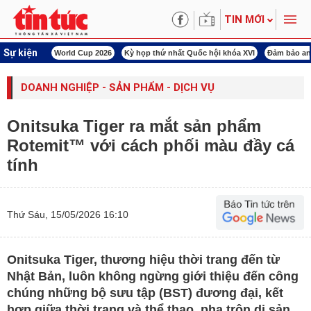
TIN MỚI
Sự kiện
ld Cup 2026
Kỳ họp thứ nhất Quốc hội khóa XVI
Đảm bảo an ninh năng lượng
DOANH NGHIỆP - SẢN PHẨM - DỊCH VỤ
Onitsuka Tiger ra mắt sản phẩm
Rotemit™ với cách phối màu đầy cá
tính
Thứ Sáu, 15/05/2026 16:10
Onitsuka Tiger, thương hiệu thời trang đến từ
Nhật Bản, luôn không ngừng giới thiệu đến công
chúng những bộ sưu tập (BST) đương đại, kết
hợp giữa thời trang và thể thao, pha trộn di sản