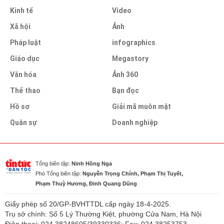
Kinh tế
Video
Xã hội
Ảnh
Pháp luật
infographics
Giáo dục
Megastory
Văn hóa
Ảnh 360
Thể thao
Bạn đọc
Hồ sơ
Giải mã muôn mặt
Quân sự
Doanh nghiệp
Tổng biên tập:
Ninh Hồng Nga
Phó Tổng biên tập:
Nguyễn Trọng Chính, Phạm Thị Tuyết,
Phạm Thuỳ Hương, Đinh Quang Dũng
Giấy phép số 20/GP-BVHTTDL cấp ngày 18-4-2025.
Trụ sở chính: Số 5 Lý Thường Kiệt, phường Cửa Nam, Hà Nội
Điện thoại: 024.38248605/39330336; Fax: 024.38253753