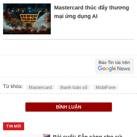
Mastercard thúc đẩy thương
mại ứng dụng AI
Từ khóa:
Mastercard
thanh toán số
MobiFone
BÌNH LUẬN
TIN MỚI
Bài cuối: Sẵn sàng cho sứ