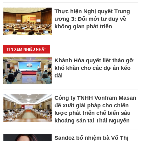
Thực hiện Nghị quyết Trung
ương 3: Đổi mới tư duy về
không gian phát triển
TIN XEM NHIỀU NHẤT
Khánh Hòa quyết liệt tháo gỡ
khó khăn cho các dự án kéo
dài
Công ty TNHH Vonfram Masan
đề xuất giải pháp cho chiến
lược phát triển chế biến sâu
khoáng sản tại Thái Nguyên
Sandoz bổ nhiệm bà Võ Thị