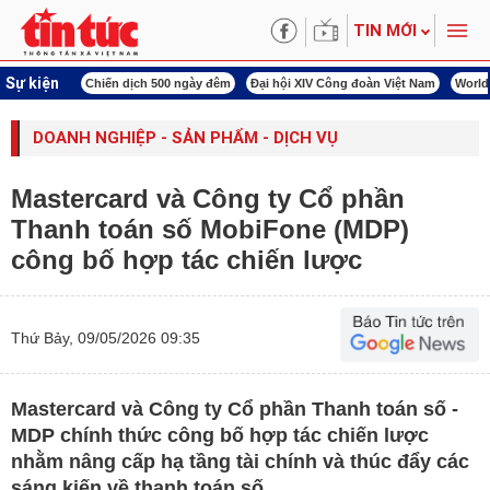
TIN MỚI
Sự kiện
í cách mạng
Chiến dịch 500 ngày đêm
Đại hội XIV Công đoàn Việt Nam
World
DOANH NGHIỆP - SẢN PHẨM - DỊCH VỤ
Mastercard và Công ty Cổ phần
Thanh toán số MobiFone (MDP)
công bố hợp tác chiến lược
Thứ Bảy, 09/05/2026 09:35
Mastercard và Công ty Cổ phần Thanh toán số -
MDP chính thức công bố hợp tác chiến lược
nhằm nâng cấp hạ tầng tài chính và thúc đẩy các
sáng kiến về thanh toán số.