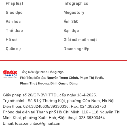
Pháp luật
infographics
Giáo dục
Megastory
Văn hóa
Ảnh 360
Thể thao
Bạn đọc
Hồ sơ
Giải mã muôn mặt
Quân sự
Doanh nghiệp
Tổng biên tập:
Ninh Hồng Nga
Phó Tổng biên tập:
Nguyễn Trọng Chính, Phạm Thị Tuyết,
Phạm Thuỳ Hương, Đinh Quang Dũng
Giấy phép số 20/GP-BVHTTDL cấp ngày 18-4-2025.
Trụ sở chính: Số 5 Lý Thường Kiệt, phường Cửa Nam, Hà Nội
Điện thoại: 024.38248605/39330336; Fax: 024.38253753
Phòng đại diện tại Thành phố Hồ Chí Minh: 116 - 118 Nguyễn Thị
Minh Khai, phường Xuân Hoà; Điện thoại: 028.39303464
Email: toasoantintuc@gmail.com