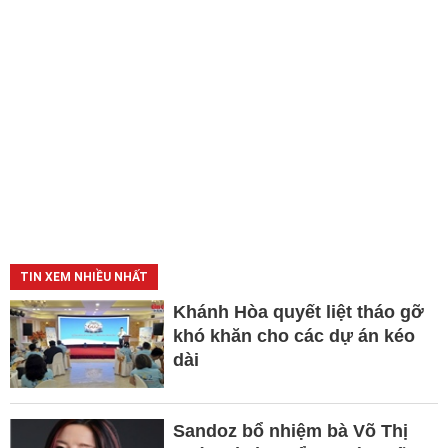
TIN XEM NHIỀU NHẤT
Khánh Hòa quyết liệt tháo gỡ
khó khăn cho các dự án kéo
dài
Sandoz bổ nhiệm bà Võ Thị