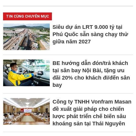
TIN CÙNG CHUYÊN MỤC
Siêu dự án LRT 9.000 tỷ tại
Phú Quốc sẵn sàng chạy thử
giữa năm 2027
BE hướng dẫn đón/trả khách
tại sân bay Nội Bài, tặng ưu
đãi 20% cho khách đi/đến sân
bay
Công ty TNHH Vonfram Masan
đề xuất giải pháp cho chiến
lược phát triển chế biến sâu
khoáng sản tại Thái Nguyên