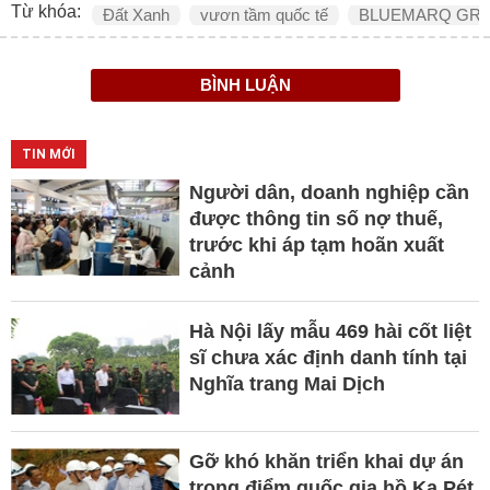
Từ khóa:
Đất Xanh
vươn tầm quốc tế
BLUEMARQ GR
BÌNH LUẬN
TIN MỚI
Người dân, doanh nghiệp cần
được thông tin số nợ thuế,
trước khi áp tạm hoãn xuất
cảnh
Hà Nội lấy mẫu 469 hài cốt liệt
sĩ chưa xác định danh tính tại
Nghĩa trang Mai Dịch
Gỡ khó khăn triển khai dự án
trọng điểm quốc gia hồ Ka Pét