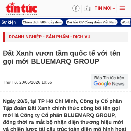
TIN MỚI
Sự kiện
00 ngày đêm
Đại hội XIV Công đoàn Việt Nam
World Cup 2026
Kỳ họp thứ nhấ
DOANH NGHIỆP - SẢN PHẨM - DỊCH VỤ
Đất Xanh vươn tầm quốc tế với tên
gọi mới BLUEMARQ GROUP
Thứ Tư, 20/05/2026 19:55
Ngày 20/5, tại TP Hồ Chí Minh, Công ty Cổ phần
Tập đoàn Đất Xanh chính thức công bố tên gọi
mới là Công ty Cổ phần BLUEMARQ GROUP,
đồng thời ra mắt bộ nhận diện thương hiệu mới
và chiến lược tái cấu trúc toàn diện mô hình hoạt