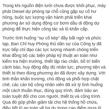
Trong khi nguồn điện lưới chưa được khôi phục, máy
phát Diesel dự phòng tại chỗ cũng gặp sự cố hư
hỏng, buộc lực lượng vận hành phải triển khai
phương án sử dụng động cơ bơm dầu di động dự
phòng để thực hiện công tác xả lũ khẩn cấp.
Trước tình huống “sự cố kép” đầy bất ngờ và phức
tạp, Ban Chỉ huy Phòng thủ dân sự của Công ty đã
trực tiếp chỉ đạo các lực lượng nhanh chóng triển
khai đồng bộ các biện pháp kỹ thuật an toàn như
kiểm tra hiện trường, thiết lập rào chắn, bố trí biển
cảnh báo, huy động đầy đủ nhân lực, phương tiện và
thiết bị theo đúng phương án đã được xây dựng. Với
tinh thần khẩn trương, chủ động và phối hợp chặt
chẽ, các cán bộ công nhân viên đã xử lý tình huống
một cách thuần thục, đúng quy trình, đảm bảo an
toàn tuyệt đối cho con người, thiết bị và công trình.
Qua đó góp phần giảm tải cho hệ thống hồ chứa,
điều tiết lũ an toàn về hạ du trong cao điểm mưa lũ.