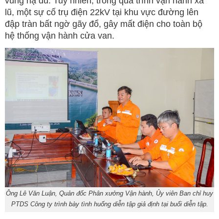
vùng hạ du. Tuy nhiên, trong quá trình vận hành xả
lũ, một sự cố trụ điện 22kV tại khu vực đường lên
đập tràn bất ngờ gãy đổ, gây mất điện cho toàn bộ
hệ thống vận hành cửa van.
Ông Lê Văn Luận, Quản đốc Phân xưởng Vận hành, Ủy viên Ban chỉ huy
PTDS Công ty trình bày tình huống diễn tập giả định tại buổi diễn tập.