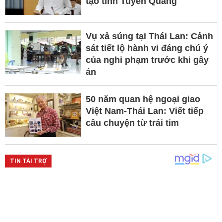
tạo tỉnh Tuyên Quang
Vụ xả súng tại Thái Lan: Cảnh
sát tiết lộ hành vi đáng chú ý
của nghi phạm trước khi gây
án
50 năm quan hệ ngoại giao
Việt Nam-Thái Lan: Viết tiếp
câu chuyện từ trái tim