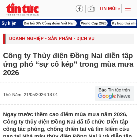
TIN MỚI
Sự kiện
àn Việt Nam
World Cup 2026
Kỳ họp thứ nhất Quốc hội khóa XVI
Đảm bảo an
DOANH NGHIỆP - SẢN PHẨM - DỊCH VỤ
Công ty Thủy điện Đồng Nai diễn tập
ứng phó “sự cố kép” trong mùa mưa
2026
Thứ Năm, 21/05/2026 18:01
Ngay trước thềm cao điểm mùa mưa năm 2026,
Công ty thủy điện Đồng Nai đã tổ chức Diễn tập
công tác phòng, chống thiên tai và tìm kiếm cứu
nạn tại Nhà máy thủy điện Đồng Nai 3 và diễn tập