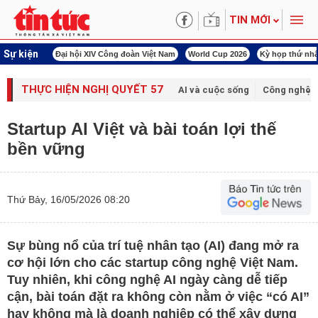
TIN MỚI
Sự kiện
00 ngày đêm
Đại hội XIV Công đoàn Việt Nam
World Cup 2026
Kỳ họp thứ nhấ
THỰC HIỆN NGHỊ QUYẾT 57
AI và cuộc sống
Công nghệ v
Startup AI Việt và bài toán lợi thế
bền vững
Thứ Bảy, 16/05/2026 08:20
Sự bùng nổ của trí tuệ nhân tạo (AI) đang mở ra
cơ hội lớn cho các startup công nghệ Việt Nam.
Tuy nhiên, khi công nghệ AI ngày càng dễ tiếp
cận, bài toán đặt ra không còn nằm ở việc “có AI”
hay không mà là doanh nghiệp có thể xây dựng