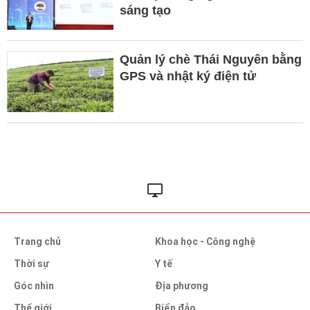
sáng tạo
Quản lý chè Thái Nguyên bằng
GPS và nhật ký điện tử
Trang chủ
Khoa học - Công nghệ
Thời sự
Y tế
Góc nhìn
Địa phương
Thế giới
Biển đảo