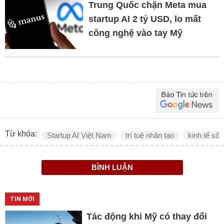
Trung Quốc chặn Meta mua
startup AI 2 tỷ USD, lo mất
công nghệ vào tay Mỹ
Từ khóa:
Startup AI Việt Nam
trí tuệ nhân tạo
kinh tế số
BÌNH LUẬN
TIN MỚI
Tác động khi Mỹ có thay đổi