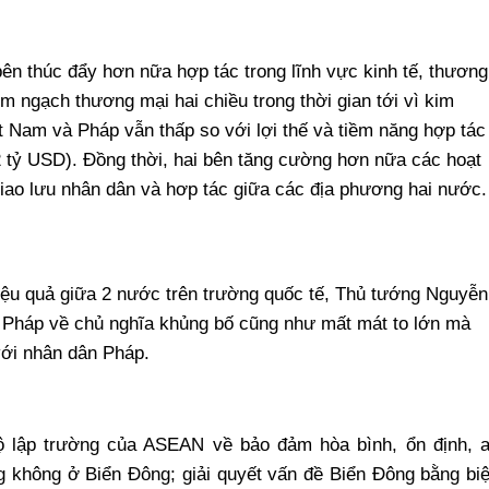
ên thúc đẩy hơn nữa hợp tác trong lĩnh vực kinh tế, thương
im ngạch thương mại hai chiều trong thời gian tới vì kim
t Nam và Pháp vẫn thấp so với lợi thế và tiềm năng hợp tác
 tỷ USD). Đồng thời, hai bên tăng cường hơn nữa các hoạt
giao lưu nhân dân và hơp tác giữa các địa phương hai nước.
iệu quả giữa 2 nước trên trường quốc tế, Thủ tướng Nguyễn
 Pháp về chủ nghĩa khủng bố cũng như mất mát to lớn mà
với nhân dân Pháp.
lập trường của ASEAN về bảo đảm hòa bình, ổn định, 
ng không ở Biển Đông; giải quyết vấn đề Biển Đông bằng bi