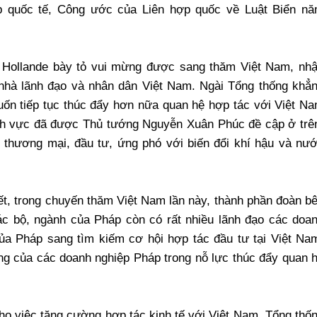
áp quốc tế, Công ước của Liên hợp quốc về Luật Biển n
 Hollande bày tỏ vui mừng được sang thăm Việt Nam, nh
 nhà lãnh đạo và nhân dân Việt Nam. Ngài Tổng thống khẳ
uốn tiếp tục thúc đẩy hơn nữa quan hệ hợp tác với Việt N
lĩnh vực đã được Thủ tướng Nguyễn Xuân Phúc đề cập ở trê
tế, thương mại, đầu tư, ứng phó với biến đổi khí hậu và nư
ết, trong chuyến thăm Việt Nam lần này, thành phần đoàn b
ác bộ, ngành của Pháp còn có rất nhiều lãnh đạo các doa
của Pháp sang tìm kiếm cơ hội hợp tác đầu tư tại Việt Na
ng của các doanh nghiệp Pháp trong nỗ lực thúc đẩy quan 
ho việc tăng cường hợp tác kinh tế với Việt Nam, Tổng thố