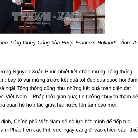
iến Tổng thống Cộng hòa Pháp Francois Hollande. Ảnh: A
ướng Nguyễn Xuân Phúc nhiệt liệt chào mừng Tổng thống
m; bày tỏ vui mừng trước kết quả tốt đẹp của cuộc hội đàm
à ngài Tổng thống cũng như những kết quả toàn diện đạt
ợc Việt Nam – Pháp thời gian qua; tin tưởng chuyến thăm sẽ
đưa quan hệ hợp tác giữa hai nước lên tầm cao mới.
ịnh, Chính phủ Việt Nam sẽ nỗ lực hết mình để tiếp tục
am-Pháp trên các lĩnh vực ngày càng đi vào chiều sâu, thiế