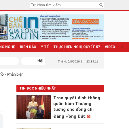
NG NGHỆ
BIỂN ĐẢO
Y TẾ
THỰC HIỆN NGHỊ QUYẾT 57
VIDEO
Thứ 4
, 5/8/2026
| 23:34:12
hồi - Phản biện
TIN ĐỌC NHIỀU NHẤT
Trao quyết định thăng
quân hàm Thượng
tướng cho đồng chí
Đặng Hồng Đức