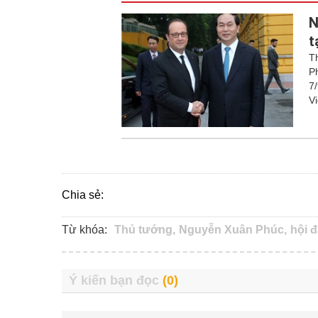
N
t
T
P
7
V
Chia sẻ:
Từ khóa:
Thủ tướng,
Nguyễn Xuân Phúc,
hội 