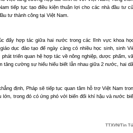
am tiếp tục tạo điều kiện thuận lợi cho các nhà đầu tư c
đầu tư thành công tại Việt Nam.
c đẩy hợp tác giữa hai nước trong các lĩnh vực khoa họ
giáo dục đào tạo để ngày càng có nhiều học sinh, sinh Vi
c phát triển quan hệ hợp tác về nông nghiệp, dược phẩm, v
m tăng cường sự hiểu hiểu biết lẫn nhau giữa 2 nước, hai d
hẳng định, Pháp sẽ tiếp tục quan tâm hỗ trợ Việt Nam tro
 lớn, trong đó có ứng phó với biến đổi khí hậu và nước bi
TTXVN/Tin T