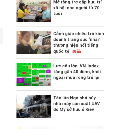
Mở rộng trợ cấp hưu trí
xã hội cho người từ 70
tuổi
Cảnh giác chiêu trò kinh
doanh trang sức ‘nhái’
thương hiệu nổi tiếng
quốc tế
Lực cầu lớn, VN-Index
tăng gần 40 điểm, khối
ngoại mua ròng trở lại
Tên lửa Nga phá hủy
nhà máy sản xuất UAV
do Mỹ sở hữu ở Kiev