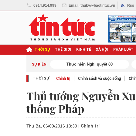
0914.914.999
Email: thuky@baotintuc.vn
Rss
THỜI SỰ
THẾ GIỚI
KINH TẾ
XÃ HỘI
PHÁP LUẬT
ghị quyết Đại hội XIV
SỰ KIỆN
THỜI SỰ
Chính trị
Chính sách và cuộc sống
Chín
Thủ tướng Nguyễn Xu
thống Pháp
Chính trị
Thứ Ba, 06/09/2016 13:39
|