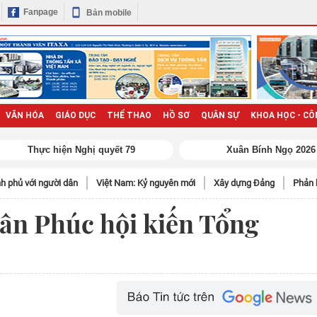
Fanpage
Bản mobile
VĂN HÓA
GIÁO DỤC
THỂ THAO
HỒ SƠ
QUÂN SỰ
KHOA HỌC - CÔ
h phủ với người dân
Việt Nam: Kỷ nguyên mới
Xây dựng Đảng
Phản 
ân Phúc hội kiến Tổng