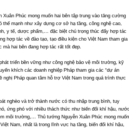
ễn Xuân Phúc mong muốn hai bên tập trung vào tăng cường
có thế mạnh như xây dựng cơ sở hạ tầng, công nghệ cao,
nh, y tế, dược phẩm,… đặc biệt chú trọng thúc đẩy hợp tác
ng hợp tác về đào tạo, tạo điều kiện cho Việt Nam tham gia
c mà hai bên đang hợp tác rất tốt đẹp.
phát triển bền vững như công nghệ bảo vệ môi trường, kỹ
huyến khích các doanh nghiệp Pháp tham gia các “dự án
 nghị Pháp quan tâm hỗ trợ Việt Nam trong quá trình thực
t nghèo và trở thành nước có thu nhập trung bình, tuy
hó, ứng phó với nhiều thách thức như biến đổi khí hậu, nướ
 nhiễm môi trường,… Thủ tướng Nguyễn Xuân Phúc mong muốn
 Việt Nam, nhất là trong lĩnh vực hạ tầng, biến đổi khí hậu,