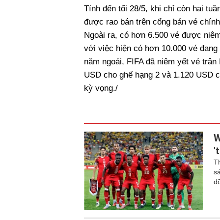
Tính đến tối 28/5, khi chỉ còn hai t
được rao bán trên cổng bán vé chính
Ngoài ra, có hơn 6.500 vé được niêm 
với việc hiện có hơn 10.000 vé đan
năm ngoái, FIFA đã niêm yết vé trận
USD cho ghế hạng 2 và 1.120 USD ch
kỳ vọng./
W
'
T
s
đ