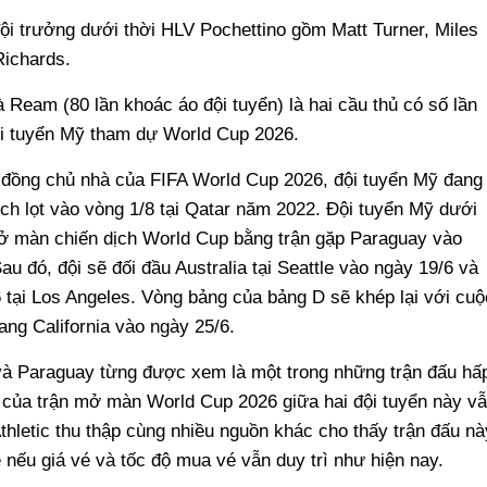
i trưởng dưới thời HLV Pochettino gồm Matt Turner, Miles
ichards.
à Ream (80 lần khoác áo đội tuyển) là hai cầu thủ có số lần
ội tuyển Mỹ tham dự World Cup 2026.
a đồng chủ nhà của FIFA World Cup 2026, đội tuyển Mỹ đang
ch lọt vào vòng 1/8 tại Qatar năm 2022. Đội tuyển Mỹ dưới
ở màn chiến dịch World Cup bằng trận gặp Paraguay vào
u đó, đội sẽ đối đầu Australia tại Seattle vào ngày 19/6 và
 tại Los Angeles. Vòng bảng của bảng D sẽ khép lại với cuộ
ng California vào ngày 25/6.
và Paraguay từng được xem là một trong những trận đấu hấ
é của trận mở màn World Cup 2026 giữa hai đội tuyển này v
hletic thu thập cùng nhiều nguồn khác cho thấy trận đấu nà
 nếu giá vé và tốc độ mua vé vẫn duy trì như hiện nay.