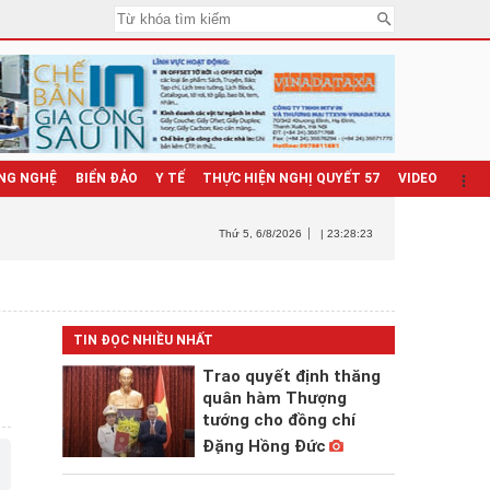
NG NGHỆ
BIỂN ĐẢO
Y TẾ
THỰC HIỆN NGHỊ QUYẾT 57
VIDEO
Thứ 5
, 6/8/2026
| 23:28:25
TIN ĐỌC NHIỀU NHẤT
Trao quyết định thăng
quân hàm Thượng
tướng cho đồng chí
Đặng Hồng Đức