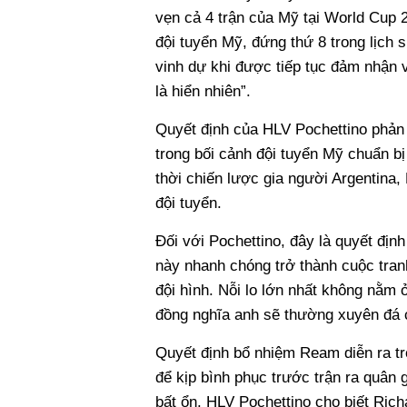
vẹn cả 4 trận của Mỹ tại World Cup 2
đội tuyển Mỹ, đứng thứ 8 trong lịch s
vinh dự khi được tiếp tục đảm nhận v
là hiển nhiên”.
Quyết định của HLV Pochettino phản 
trong bối cảnh đội tuyển Mỹ chuẩn b
thời chiến lược gia người Argentina
đội tuyển.
Đối với Pochettino, đây là quyết địn
này nhanh chóng trở thành cuộc tranh
đội hình. Nỗi lo lớn nhất không nằm 
đồng nghĩa anh sẽ thường xuyên đá 
Quyết định bổ nhiệm Ream diễn ra tr
để kịp bình phục trước trận ra quân
bất ổn. HLV Pochettino cho biết Richa