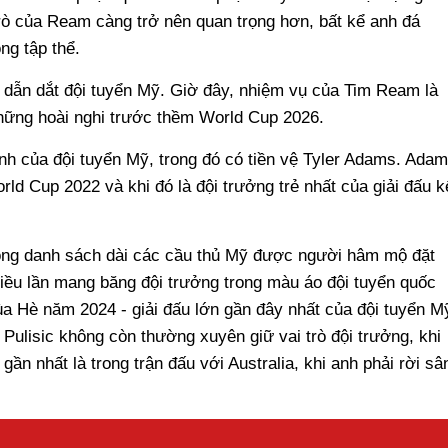
trò của Ream càng trở nên quan trọng hơn, bất kể anh đá
ong tập thể.
i dẫn dắt đội tuyển Mỹ. Giờ đây, nhiệm vụ của Tim Ream là
hững hoài nghi trước thềm World Cup 2026.
ĩnh của đội tuyển Mỹ, trong đó có tiền vệ Tyler Adams. Ada
rld Cup 2022 và khi đó là đội trưởng trẻ nhất của giải đấu k
trong danh sách dài các cầu thủ Mỹ được người hâm mộ đặt
hiều lần mang băng đội trưởng trong màu áo đội tuyển quốc
a Hè năm 2024 - giải đấu lớn gần đây nhất của đội tuyển M
 Pulisic không còn thường xuyên giữ vai trò đội trưởng, khi
gần nhất là trong trận đấu với Australia, khi anh phải rời sâ