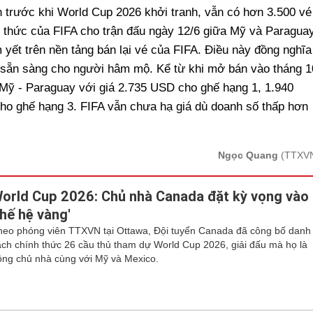
uần trước khi World Cup 2026 khởi tranh, vẫn có hơn 3.500 vé
 thức của FIFA cho trận đấu ngày 12/6 giữa Mỹ và Paraguay
yết trên nền tảng bán lại vé của FIFA. Điều này đồng nghĩa
g sẵn sàng cho người hâm mộ. Kể từ khi mở bán vào tháng 1
 Mỹ - Paraguay với giá 2.735 USD cho ghế hạng 1, 1.940
o ghế hạng 3. FIFA vẫn chưa hạ giá dù doanh số thấp hơn
Ngọc Quang
(TTXV
orld Cup 2026: Chủ nhà Canada đặt kỳ vọng vào
thế hệ vàng'
heo phóng viên TTXVN tại Ottawa, Đội tuyển Canada đã công bố danh
ách chính thức 26 cầu thủ tham dự World Cup 2026, giải đấu mà họ là
ồng chủ nhà cùng với Mỹ và Mexico.