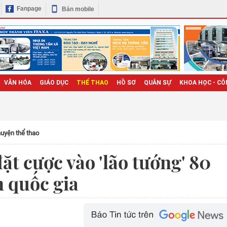
Fanpage
Bản mobile
VĂN HÓA
GIÁO DỤC
THỂ THAO
HỒ SƠ
QUÂN SỰ
KHOA HỌC - CÔ
uyện thể thao
 cược vào 'lão tướng' 80
n quốc gia