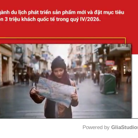
Powered by 
GliaStudio
Mute