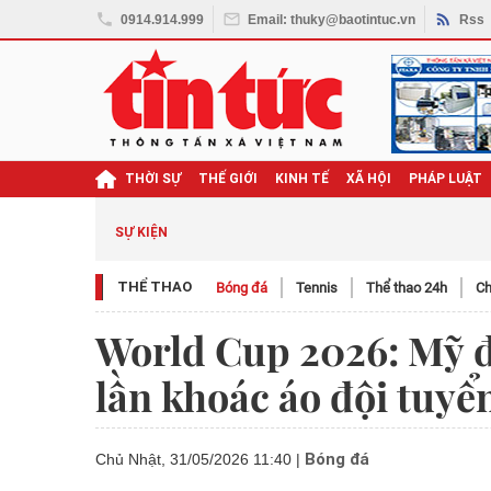
0914.914.999
Email: thuky@baotintuc.vn
Rss
THỜI SỰ
THẾ GIỚI
KINH TẾ
XÃ HỘI
PHÁP LUẬT
SỰ KIỆN
THỂ THAO
Bóng đá
Tennis
Thể thao 24h
Ch
World Cup 2026: Mỹ đặt
lần khoác áo đội tuyể
Bóng đá
Chủ Nhật, 31/05/2026 11:40
|