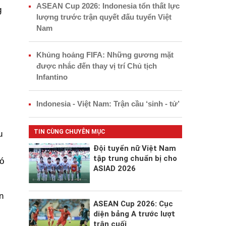
ASEAN Cup 2026: Indonesia tổn thất lực
g
lượng trước trận quyết đấu tuyển Việt
Nam
Khủng hoảng FIFA: Những gương mặt
được nhắc đến thay vị trí Chủ tịch
Infantino
Indonesia - Việt Nam: Trận cầu ‘sinh - tử’
TIN CÙNG CHUYÊN MỤC
u
Đội tuyển nữ Việt Nam
tập trung chuẩn bị cho
ó
ASIAD 2026
n
ASEAN Cup 2026: Cục
diện bảng A trước lượt
trận cuối