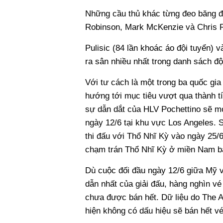
Những cầu thủ khác từng đeo băng độ
Robinson, Mark McKenzie và Chris R
Pulisic (84 lần khoác áo đội tuyển) v
ra sân nhiều nhất trong danh sách đ
Với tư cách là một trong ba quốc gi
hướng tới mục tiêu vượt qua thành tí
sự dẫn dắt của HLV Pochettino sẽ m
ngày 12/6 tại khu vực Los Angeles. Sa
thi đấu với Thổ Nhĩ Kỳ vào ngày 25/6
chạm trán Thổ Nhĩ Kỳ ở miền Nam ba
Dù cuộc đối đầu ngày 12/6 giữa Mỹ 
dẫn nhất của giải đấu, hàng nghìn v
chưa được bán hết. Dữ liệu do The At
hiện không có dấu hiệu sẽ bán hết vé