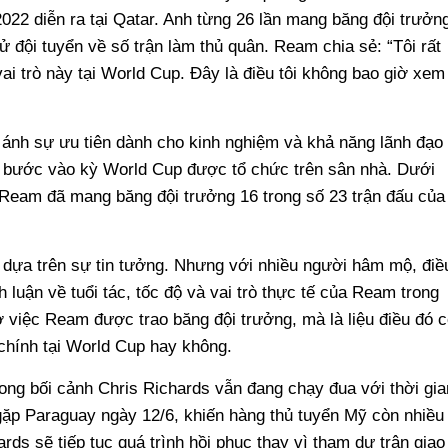
022 diễn ra tại Qatar. Anh từng 26 lần mang băng đội trưởn
ử đội tuyển về số trận làm thủ quân. Ream chia sẻ: “Tôi rất
ai trò này tại World Cup. Đây là điều tôi không bao giờ xem
ánh sự ưu tiên dành cho kinh nghiệm và khả năng lãnh đạo
ị bước vào kỳ World Cup được tổ chức trên sân nhà. Dưới
, Ream đã mang băng đội trưởng 16 trong số 23 trận đấu của
h dựa trên sự tin tưởng. Nhưng với nhiều người hâm mộ, điề
 luận về tuổi tác, tốc độ và vai trò thực tế của Ream trong
ở việc Ream được trao băng đội trưởng, mà là liệu điều đó c
chính tại World Cup hay không.
ong bối cảnh Chris Richards vẫn đang chạy đua với thời gia
 gặp Paraguay ngày 12/6, khiến hàng thủ tuyển Mỹ còn nhiều
rds sẽ tiếp tục quá trình hồi phục thay vì tham dự trận giao