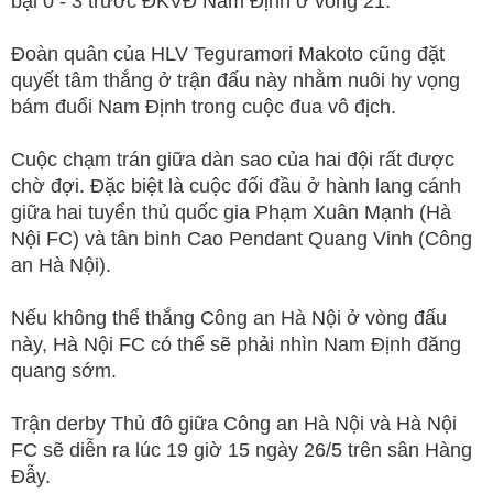
bại 0 - 3 trước ĐKVĐ Nam Định ở vòng 21.
Đoàn quân của HLV Teguramori Makoto cũng đặt
quyết tâm thắng ở trận đấu này nhằm nuôi hy vọng
bám đuổi Nam Định trong cuộc đua vô địch.
Cuộc chạm trán giữa dàn sao của hai đội rất được
chờ đợi. Đặc biệt là cuộc đối đầu ở hành lang cánh
giữa hai tuyển thủ quốc gia Phạm Xuân Mạnh (Hà
Nội FC) và tân binh Cao Pendant Quang Vinh (Công
an Hà Nội).
Nếu không thể thắng Công an Hà Nội ở vòng đấu
này, Hà Nội FC có thể sẽ phải nhìn Nam Định đăng
quang sớm.
Trận derby Thủ đô giữa Công an Hà Nội và Hà Nội
FC sẽ diễn ra lúc 19 giờ 15 ngày 26/5 trên sân Hàng
Đẫy.