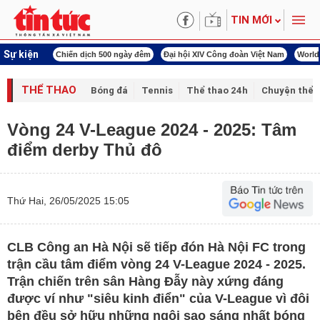
TIN MỚI
Sự kiện
00 ngày đêm
Đại hội XIV Công đoàn Việt Nam
World Cup 2026
Kỳ họp thứ nh
THỂ THAO
Bóng đá
Tennis
Thể thao 24h
Chuyện thể 
Vòng 24 V-League 2024 - 2025: Tâm
điểm derby Thủ đô
Thứ Hai, 26/05/2025 15:05
CLB Công an Hà Nội sẽ tiếp đón Hà Nội FC trong
trận cầu tâm điểm vòng 24 V-League 2024 - 2025.
Trận chiến trên sân Hàng Đẫy này xứng đáng
được ví như "siêu kinh điển" của V-League vì đôi
bên đều sở hữu những ngôi sao sáng nhất bóng