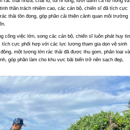
rác thải nhựa, chai lọ, túi ni lông, lưới đánh cá hư hỏng và
i tinh thần trách nhiệm cao, các cán bộ, chiến sĩ đã tích cực
rác thải tồn đọng, góp phần cải thiện cảnh quan môi trường
iển.
g công việc lớn, song các cán bộ, chiến sĩ luôn phát huy ti
 tích cực phối hợp với các lực lượng tham gia dọn vệ sinh
 động, một lượng lớn rác thải đã được thu gom, phân loại và
ịnh, góp phần làm cho khu vực bãi biển trở nên sạch đẹp,