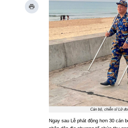
Cán bộ, chiễn sĩ Lữ đ
Ngay sau Lễ phát động hơn 30 cán bộ