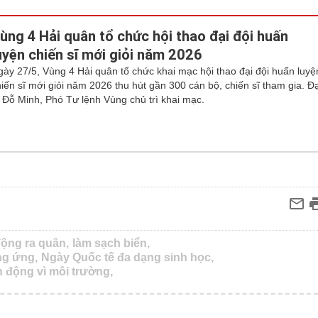
ùng 4 Hải quân tổ chức hội thao đại đội huấn
uyện chiến sĩ mới giỏi năm 2026
gày 27/5, Vùng 4 Hải quân tổ chức khai mạc hội thao đại đội huấn luyệ
hiến sĩ mới giỏi năm 2026 thu hút gần 300 cán bộ, chiến sĩ tham gia. Đạ
á Đỗ Minh, Phó Tư lệnh Vùng chủ trì khai mạc.
động ra quân,
làm sạch biển,
g ứng,
Ngày Quốc tế đa dạng sinh học,
 động vì môi trường,