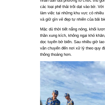
nhân dân địa phương tổ chức thu gom 
các loại phế thải trôi dạt vào bờ. Vớ
làm việc tại những khu vực có nhiều 
và giữ gìn vẻ đẹp tự nhiên của bãi b
Mặc dù thời tiết nắng nóng, khối lượn
thần xung kích, không ngại khó khăn,
dọc tuyến bờ biển. Sau nhiều giờ lao
vận chuyển đến nơi xử lý theo quy đ
thông thoáng hơn.