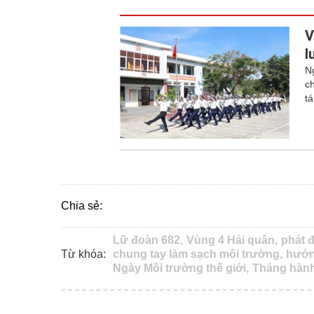
V
l
N
c
t
Chia sẻ:
Lữ đoàn 682,
Vùng 4 Hải quân,
phát 
Từ khóa:
chung tay làm sạch môi trường,
hưởn
Ngày Môi trường thế giới,
Tháng hành