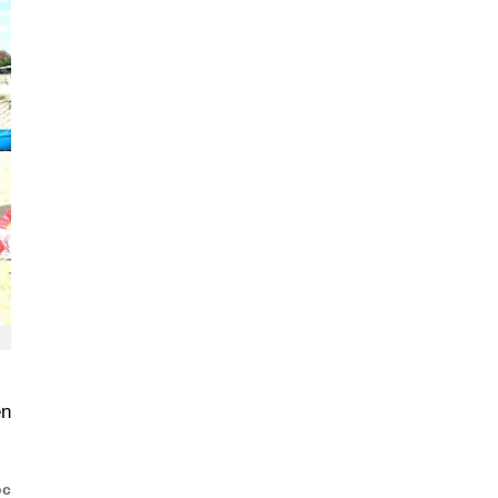
ền
ộc