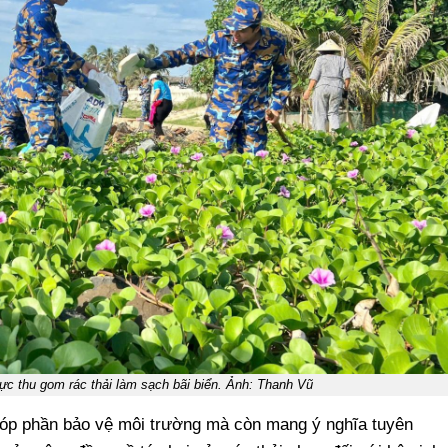
cực thu gom rác thải làm sạch bãi biển. Ảnh: Thanh Vũ
góp phần bảo vệ môi trường mà còn mang ý nghĩa tuyên