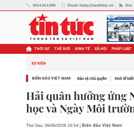
0914.914.999
Email: thuky@baotintuc.vn
Rss
THỜI SỰ
THẾ GIỚI
KINH TẾ
XÃ HỘI
PHÁP LUẬT
SỰ KIỆN
BIỂN ĐẢO VIỆT NAM
Bảo vệ chủ quyền
Kinh tế biể
Hải quân hưởng ứng N
học và Ngày Môi trườn
Biển đảo Việt Nam
Thứ Sáu, 05/06/2026 10:54
|