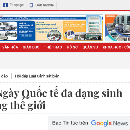
Fanpage
Bản mobile
VĂN HÓA
GIÁO DỤC
THỂ THAO
HỒ SƠ
QUÂN SỰ
KHOA HỌC - CÔ
n đảo
Hỏi đáp Luật Cảnh sát biển
gày Quốc tế đa dạng sinh
g thế giới