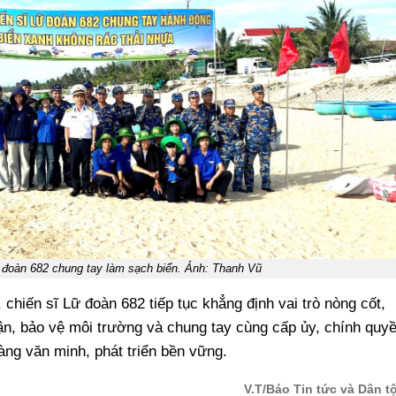
ữ đoàn 682 chung tay làm sạch biển. Ảnh: Thanh Vũ
 chiến sĩ Lữ đoàn 682 tiếp tục khẳng định vai trò nòng cốt,
ận, bảo vệ môi trường và chung tay cùng cấp ủy, chính quy
ng văn minh, phát triển bền vững.
V.T/Báo Tin tức và Dân t