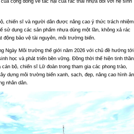
của cộng đồng về tác hại của rác thải nhựa đối với hệ sinh
bộ, chiến sĩ và người dân được nâng cao ý thức trách nhiệm
hế sử dụng các sản phẩm nhựa dùng một lần, không xả rác
t động bảo vệ tài nguyên, môi trường biển.
ng Ngày Môi trường thế giới năm 2026 với chủ đề hướng tới
inh học và phát triển bền vững. Đồng thời thể hiện tinh thần
 cán bộ, chiến sĩ Lữ đoàn trong tham gia các phong trào,
xây dựng môi trường biển xanh, sạch, đẹp, nâng cao hình ả
ng nhân dân.