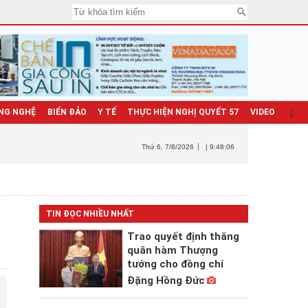
NG NGHỆ
BIỂN ĐẢO
Y TẾ
THỰC HIỆN NGHỊ QUYẾT 57
VIDEO
Thứ 6
, 7/8/2026
| 9:48:07
TIN ĐỌC NHIỀU NHẤT
Trao quyết định thăng
quân hàm Thượng
tướng cho đồng chí
Đặng Hồng Đức