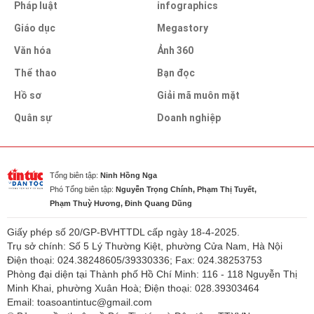
Pháp luật
infographics
Giáo dục
Megastory
Văn hóa
Ảnh 360
Thể thao
Bạn đọc
Hồ sơ
Giải mã muôn mặt
Quân sự
Doanh nghiệp
Tổng biên tập:
Ninh Hồng Nga
Phó Tổng biên tập:
Nguyễn Trọng Chính, Phạm Thị Tuyết,
Phạm Thuỳ Hương, Đinh Quang Dũng
Giấy phép số 20/GP-BVHTTDL cấp ngày 18-4-2025.
Trụ sở chính: Số 5 Lý Thường Kiệt, phường Cửa Nam, Hà Nội
Điện thoại: 024.38248605/39330336; Fax: 024.38253753
Phòng đại diện tại Thành phố Hồ Chí Minh: 116 - 118 Nguyễn Thị
Minh Khai, phường Xuân Hoà; Điện thoại: 028.39303464
Email: toasoantintuc@gmail.com