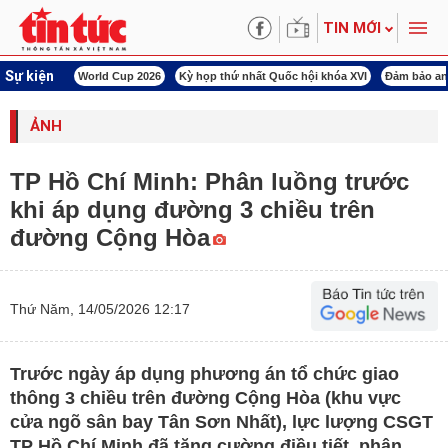
TIN MỚI
Sự kiện
àn Việt Nam
World Cup 2026
Kỳ họp thứ nhất Quốc hội khóa XVI
Đảm bảo an
ẢNH
TP Hồ Chí Minh: Phân luồng trước
khi áp dụng đường 3 chiều trên
đường Cộng Hòa
Thứ Năm, 14/05/2026 12:17
Trước ngày áp dụng phương án tổ chức giao
thông 3 chiều trên đường Cộng Hòa (khu vực
cửa ngõ sân bay Tân Sơn Nhất), lực lượng CSGT
TP Hồ Chí Minh đã tăng cường điều tiết, phân