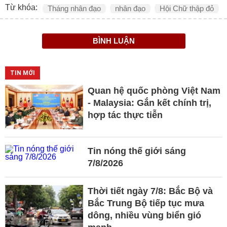
Từ khóa:
Tháng nhân đạo
nhân đạo
Hội Chữ thập đỏ
BÌNH LUẬN
TIN MỚI
Quan hệ quốc phòng Việt Nam
- Malaysia: Gắn kết chính trị,
hợp tác thực tiễn
Tin nóng thế giới sáng
7/8/2026
Thời tiết ngày 7/8: Bắc Bộ và
Bắc Trung Bộ tiếp tục mưa
dông, nhiều vùng biển gió