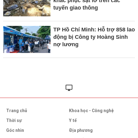
khắc phục sạt lở trên các
tuyến giao thông
TP Hồ Chí Minh: Hỗ trợ 858 lao
động bị Công ty Hoàng Sinh
nợ lương
Trang chủ
Khoa học - Công nghệ
Thời sự
Y tế
Góc nhìn
Địa phương