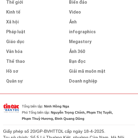
Thế giới
Biển đảo
Kinh tế
Video
Xã hội
Ảnh
Pháp luật
infographics
Giáo dục
Megastory
Văn hóa
Ảnh 360
Thể thao
Bạn đọc
Hồ sơ
Giải mã muôn mặt
Quân sự
Doanh nghiệp
Tổng biên tập:
Ninh Hồng Nga
Phó Tổng biên tập:
Nguyễn Trọng Chính, Phạm Thị Tuyết,
Phạm Thuỳ Hương, Đinh Quang Dũng
Giấy phép số 20/GP-BVHTTDL cấp ngày 18-4-2025.
Trụ sở chính: Số 5 Lý Thường Kiệt, phường Cửa Nam, Hà Nội