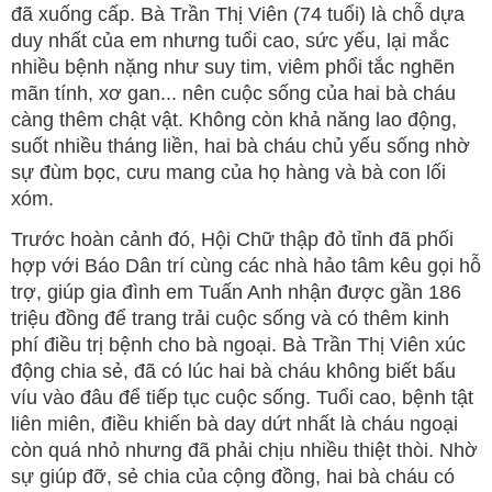
đã xuống cấp. Bà Trần Thị Viên (74 tuổi) là chỗ dựa
duy nhất của em nhưng tuổi cao, sức yếu, lại mắc
nhiều bệnh nặng như suy tim, viêm phổi tắc nghẽn
mãn tính, xơ gan... nên cuộc sống của hai bà cháu
càng thêm chật vật. Không còn khả năng lao động,
suốt nhiều tháng liền, hai bà cháu chủ yếu sống nhờ
sự đùm bọc, cưu mang của họ hàng và bà con lối
xóm.
Trước hoàn cảnh đó, Hội Chữ thập đỏ tỉnh đã phối
hợp với Báo Dân trí cùng các nhà hảo tâm kêu gọi hỗ
trợ, giúp gia đình em Tuấn Anh nhận được gần 186
triệu đồng để trang trải cuộc sống và có thêm kinh
phí điều trị bệnh cho bà ngoại. Bà Trần Thị Viên xúc
động chia sẻ, đã có lúc hai bà cháu không biết bấu
víu vào đâu để tiếp tục cuộc sống. Tuổi cao, bệnh tật
liên miên, điều khiến bà day dứt nhất là cháu ngoại
còn quá nhỏ nhưng đã phải chịu nhiều thiệt thòi. Nhờ
sự giúp đỡ, sẻ chia của cộng đồng, hai bà cháu có