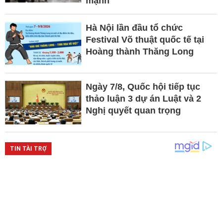
mạnh
Hà Nội lần đầu tổ chức
Festival Võ thuật quốc tế tại
Hoàng thành Thăng Long
Ngày 7/8, Quốc hội tiếp tục
thảo luận 3 dự án Luật và 2
Nghị quyết quan trọng