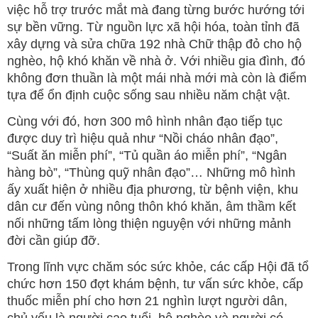
việc hỗ trợ trước mắt mà đang từng bước hướng tới
sự bền vững. Từ nguồn lực xã hội hóa, toàn tỉnh đã
xây dựng và sửa chữa 192 nhà Chữ thập đỏ cho hộ
nghèo, hộ khó khăn về nhà ở. Với nhiều gia đình, đó
không đơn thuần là một mái nhà mới mà còn là điểm
tựa để ổn định cuộc sống sau nhiều năm chật vật.
Cùng với đó, hơn 300 mô hình nhân đạo tiếp tục
được duy trì hiệu quả như “Nồi cháo nhân đạo”,
“Suất ăn miễn phí”, “Tủ quần áo miễn phí”, “Ngân
hàng bò”, “Thùng quỹ nhân đạo”… Những mô hình
ấy xuất hiện ở nhiều địa phương, từ bệnh viện, khu
dân cư đến vùng nông thôn khó khăn, âm thầm kết
nối những tấm lòng thiện nguyện với những mảnh
đời cần giúp đỡ.
Trong lĩnh vực chăm sóc sức khỏe, các cấp Hội đã tổ
chức hơn 150 đợt khám bệnh, tư vấn sức khỏe, cấp
thuốc miễn phí cho hơn 21 nghìn lượt người dân,
chủ yếu là người cao tuổi, hộ nghèo và người có