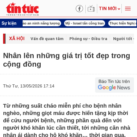
TIN MỚI
Sự kiện
 năng lượng
Mỹ - Israel tấn công Iran
Thực hiện Nghị quyết 80
Thực hiện Ngh
XÃ HỘI
Vấn đề quan tâm
Phóng sự - Điều tra
Người tốt - 
Nhân lên những giá trị tốt đẹp trong
cộng đồng
Thứ Tư, 13/05/2026 17:14
Từ những suất cháo miễn phí cho bệnh nhân
nghèo, những giọt máu được hiến tặng kịp thời
để cứu người bệnh, những phần quà đến với
người khó khăn lúc cần thiết, tới những căn nhà
nhân ái dành cho hộ khó khăn… thời gian qua,