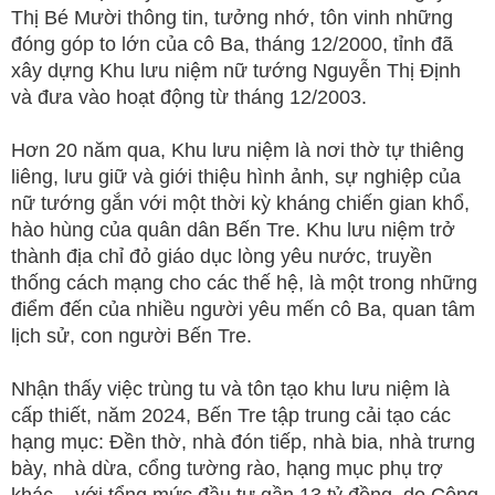
Thị Bé Mười thông tin, tưởng nhớ, tôn vinh những
đóng góp to lớn của cô Ba, tháng 12/2000, tỉnh đã
xây dựng Khu lưu niệm nữ tướng Nguyễn Thị Định
và đưa vào hoạt động từ tháng 12/2003.
Hơn 20 năm qua, Khu lưu niệm là nơi thờ tự thiêng
liêng, lưu giữ và giới thiệu hình ảnh, sự nghiệp của
nữ tướng gắn với một thời kỳ kháng chiến gian khổ,
hào hùng của quân dân Bến Tre. Khu lưu niệm trở
thành địa chỉ đỏ giáo dục lòng yêu nước, truyền
thống cách mạng cho các thế hệ, là một trong những
điểm đến của nhiều người yêu mến cô Ba, quan tâm
lịch sử, con người Bến Tre.
Nhận thấy việc trùng tu và tôn tạo khu lưu niệm là
cấp thiết, năm 2024, Bến Tre tập trung cải tạo các
hạng mục: Đền thờ, nhà đón tiếp, nhà bia, nhà trưng
bày, nhà dừa, cổng tường rào, hạng mục phụ trợ
khác... với tổng mức đầu tư gần 13 tỷ đồng, do Công