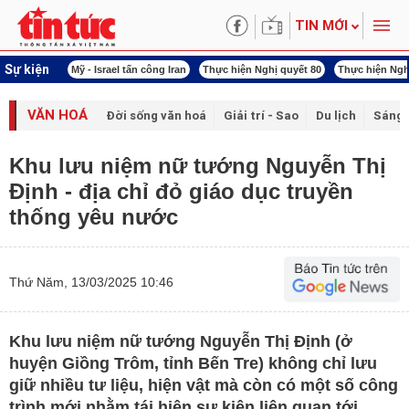
TIN MỚI
Sự kiện
 năng lượng
Mỹ - Israel tấn công Iran
Thực hiện Nghị quyết 80
Thực hiện Ngh
VĂN HOÁ
Đời sống văn hoá
Giải trí - Sao
Du lịch
Sáng 
Khu lưu niệm nữ tướng Nguyễn Thị
Định - địa chỉ đỏ giáo dục truyền
thống yêu nước
Thứ Năm, 13/03/2025 10:46
Khu lưu niệm nữ tướng Nguyễn Thị Định (ở
huyện Giồng Trôm, tỉnh Bến Tre) không chỉ lưu
giữ nhiều tư liệu, hiện vật mà còn có một số công
trình mới nhằm tái hiện sự kiện liên quan tới