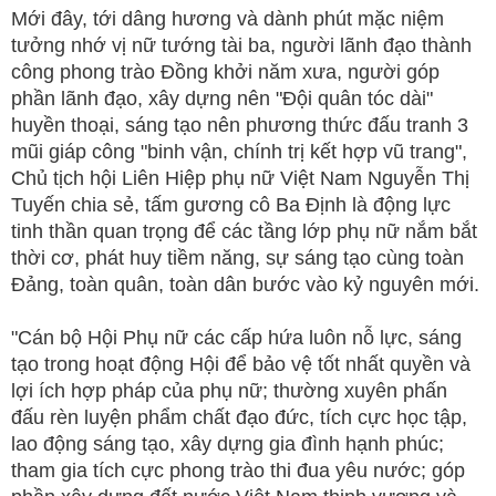
Mới đây, tới dâng hương và dành phút mặc niệm
tưởng nhớ vị nữ tướng tài ba, người lãnh đạo thành
công phong trào Đồng khởi năm xưa, người góp
phần lãnh đạo, xây dựng nên "Đội quân tóc dài"
huyền thoại, sáng tạo nên phương thức đấu tranh 3
mũi giáp công "binh vận, chính trị kết hợp vũ trang",
Chủ tịch hội Liên Hiệp phụ nữ Việt Nam Nguyễn Thị
Tuyến chia sẻ, tấm gương cô Ba Định là động lực
tinh thần quan trọng để các tầng lớp phụ nữ nắm bắt
thời cơ, phát huy tiềm năng, sự sáng tạo cùng toàn
Đảng, toàn quân, toàn dân bước vào kỷ nguyên mới.
"Cán bộ Hội Phụ nữ các cấp hứa luôn nỗ lực, sáng
tạo trong hoạt động Hội để bảo vệ tốt nhất quyền và
lợi ích hợp pháp của phụ nữ; thường xuyên phấn
đấu rèn luyện phẩm chất đạo đức, tích cực học tập,
lao động sáng tạo, xây dựng gia đình hạnh phúc;
tham gia tích cực phong trào thi đua yêu nước; góp