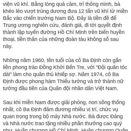
viện vũ khí. Bằng lòng quả cảm, trí thông minh, bà
khéo léo vượt trùng dương đưa 12 tấn vũ khí từ miền
Bắc vào chiến trường Nam Bộ. Đây là tiền đề để
Trung ương nghiên cứu, đánh giá, đi tới quyết định
thành lập tuyến đường Hồ Chí Minh trên biển huyền
thoại, tiền thân của những đoàn tàu không số sau
này.
Những năm 1960, tên tuổi của cô Ba Định còn gắn
liền phong trào Đồng Khởi Bến Tre, với "Đội quân tóc
dài" làm cho quân thù khiếp sợ. Năm 1974, cô Ba
Định được phong hàm Thiếu tướng và trở thành nữ
tướng đầu tiên của Quân đội nhân dân Việt Nam.
Sau khi miền Nam được giải phóng, non sông thống
nhất, cô Ba Định đảm đương nhiều vị trí, chức vụ
quan trọng trong bộ máy Nhà nước. Bà được Đảng
và Nhà nước trao tặng nhiều phần thưởng cao quý
như, Huân chương Hồ Chí Minh, Huân chương Quân