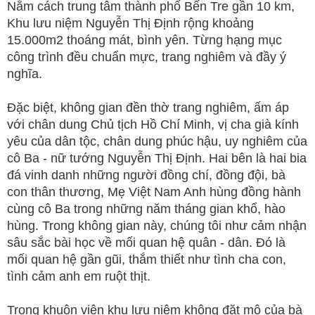
Nằm cách trung tâm thành phố Bến Tre gần 10 km,
Khu lưu niệm Nguyễn Thị Định rộng khoảng
15.000m2 thoáng mát, bình yên. Từng hạng mục
công trình đều chuẩn mực, trang nghiêm và đầy ý
nghĩa.
Đặc biệt, không gian đền thờ trang nghiêm, ấm áp
với chân dung Chủ tịch Hồ Chí Minh, vị cha già kính
yêu của dân tộc, chân dung phúc hậu, uy nghiêm của
cô Ba - nữ tướng Nguyễn Thị Định. Hai bên là hai bia
đá vinh danh những người đồng chí, đồng đội, bà
con thân thương, Mẹ Việt Nam Anh hùng đồng hành
cùng cô Ba trong những năm tháng gian khổ, hào
hùng. Trong không gian này, chúng tôi như cảm nhận
sâu sắc bài học về mối quan hệ quân - dân. Đó là
mối quan hệ gần gũi, thắm thiết như tình cha con,
tình cảm anh em ruột thịt.
Trong khuôn viên khu lưu niệm không đặt mộ của bà