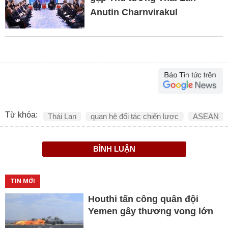
Anutin Charnvirakul
Từ khóa:
Thái Lan
quan hệ đối tác chiến lược
ASEAN
BÌNH LUẬN
TIN MỚI
Houthi tấn công quân đội
Yemen gây thương vong lớn