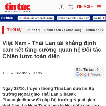
TIN MỚI
Sự kiện
ng tên Bác
101 năm Báo chí cách mạng
Chiến dịch 500 ngày đêm
Đại hội X
THỜI SỰ
Chính trị
Chính sách và cuộc sống
Chính phủ vớ
Việt Nam - Thái Lan tái khẳng định
cam kết tăng cường quan hệ Đối tác
Chiến lược toàn diện
Thứ Ba, 28/10/2025 17:35
Ngày 28/10, truyền thông Thái Lan đưa tin Bộ
trưởng Ngoại giao Thái Lan Sihasak
Phuangketkoew đã gặp Bộ trưởng Ngoại giao
Việt Nam Lê Hoài Trung bên lề Hội nghị cấp cao