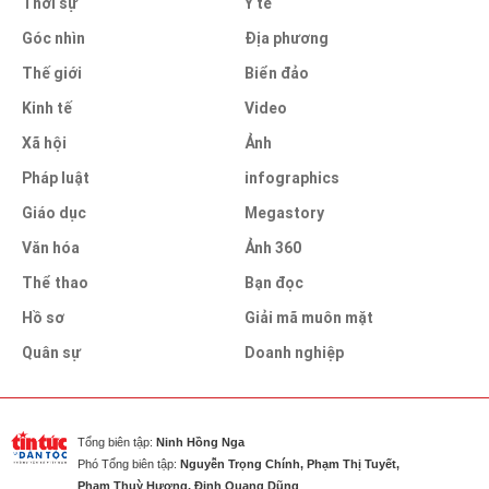
Thời sự
Y tế
Góc nhìn
Địa phương
Thế giới
Biển đảo
Kinh tế
Video
Xã hội
Ảnh
Pháp luật
infographics
Giáo dục
Megastory
Văn hóa
Ảnh 360
Thể thao
Bạn đọc
Hồ sơ
Giải mã muôn mặt
Quân sự
Doanh nghiệp
Tổng biên tập:
Ninh Hồng Nga
Phó Tổng biên tập:
Nguyễn Trọng Chính, Phạm Thị Tuyết,
Phạm Thuỳ Hương, Đinh Quang Dũng