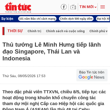
TIN MỚI
Sự kiện
í cách mạng
Chiến dịch 500 ngày đêm
Đại hội XIV Công đoàn Việt Nam
World
THỜI SỰ
Chính trị
Chính sách và cuộc sống
Chính phủ vớ
Thủ tướng Lê Minh Hưng tiếp lãnh
đạo Singapore, Thái Lan và
Indonesia
Thứ Sáu, 08/05/2026 17:53
Theo đặc phái viên TTXVN, chiều 8/5, tiếp tục các
hoạt động trong khuôn khổ chuyến công tác
tham dự Hội nghị Cấp cao Hiệp hội các quốc gia
Đông Nam Á (ASEAN) lần thứ 48 tại Cebu,