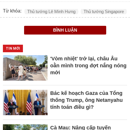
Từ khóa:
Thủ tướng Lê Minh Hưng
Thủ tướng Singapore
BÌNH LUẬN
TIN MỚI
'Vòm nhiệt' trở lại, châu Âu
oằn mình trong đợt nắng nóng
mới
Bác kế hoạch Gaza của Tổng
thống Trump, ông Netanyahu
tính toán điều gì?
Cà Mau: Nâng cấp tuyến