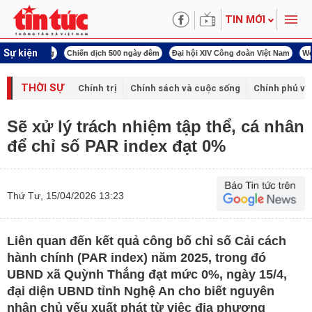
TIN MỚI
Sự kiện
í cách mạng
Chiến dịch 500 ngày đêm
Đại hội XIV Công đoàn Việt Nam
World
THỜI SỰ
Chính trị
Chính sách và cuộc sống
Chính phủ vớ
Sẽ xử lý trách nhiệm tập thể, cá nhân
để chỉ số PAR index đạt 0%
Thứ Tư, 15/04/2026 13:23
Liên quan đến kết quả công bố chỉ số Cải cách
hành chính (PAR index) năm 2025, trong đó
UBND xã Quỳnh Thắng đạt mức 0%, ngày 15/4,
đại diện UBND tỉnh Nghệ An cho biết nguyên
nhân chủ yếu xuất phát từ việc địa phương