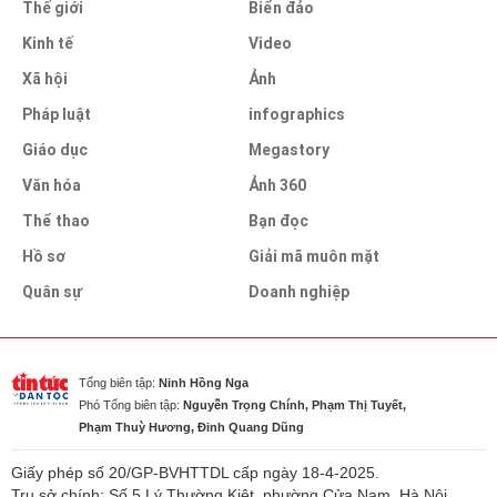
Thế giới
Biển đảo
Kinh tế
Video
Xã hội
Ảnh
Pháp luật
infographics
Giáo dục
Megastory
Văn hóa
Ảnh 360
Thể thao
Bạn đọc
Hồ sơ
Giải mã muôn mặt
Quân sự
Doanh nghiệp
Tổng biên tập:
Ninh Hồng Nga
Phó Tổng biên tập:
Nguyễn Trọng Chính, Phạm Thị Tuyết,
Phạm Thuỳ Hương, Đinh Quang Dũng
Giấy phép số 20/GP-BVHTTDL cấp ngày 18-4-2025.
Trụ sở chính: Số 5 Lý Thường Kiệt, phường Cửa Nam, Hà Nội