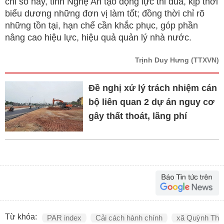
chỉ số này, tỉnh Nghệ An tạo động lực thi đua, kịp thời
biểu dương những đơn vị làm tốt; đồng thời chỉ rõ
những tồn tại, hạn chế cần khắc phục, góp phần
nâng cao hiệu lực, hiệu quả quản lý nhà nước.
Trịnh Duy Hưng
(TTXVN)
Đề nghị xử lý trách nhiệm cán
bộ liên quan 2 dự án nguy cơ
gây thất thoát, lãng phí
Từ khóa:
PAR index
Cải cách hành chính
xã Quỳnh Thắ