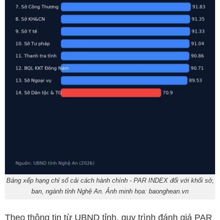
Bảng xếp hạng chỉ số cải cách hành chính - PAR INDEX đối với khối sở,
ban, ngành tỉnh Nghệ An. Ảnh minh họa: baonghean.vn
Theo thông tin từ UBND tỉnh, quy trình đánh giá PAR