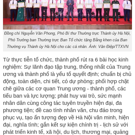
Đồng chí Nguyễn Văn Phong, Phó Bí thư Thường trực Thành ủy Hà Nội,
Phó Trưởng ban Thường trực Ban Tổ chức tặng Bằng khen của Ban
Thường vụ Thành ủy Hà Nội cho các cá nhân. Ảnh: Văn Điệp/TTXVN
Từ thực tiễn tổ chức, thành phố rút ra 6 bài học kinh
nghiệm: Sự lãnh đạo tập trung, thống nhất của Trung
ương và thành phố là yếu tố quyết định; chuẩn bị chủ
động, toàn diện, chi tiết, có dự phòng; phối hợp chặt
chẽ giữa các cơ quan Trung ương - thành phố, các
tiểu ban và lực lượng; phát huy vai trò, sức mạnh
nhân dân cùng công tác tuyên truyền hiện đại, đa
phương tiện; đề cao tính nhân văn, chu đáo trong
phục vụ, tạo ấn tượng đẹp về Hà Nội văn minh, hiện
đại, nghĩa tình; gắn kết sự kiện chính trị - lịch sử với
phát triển kinh tế, xã hội, du lịch, thương mại, quảng