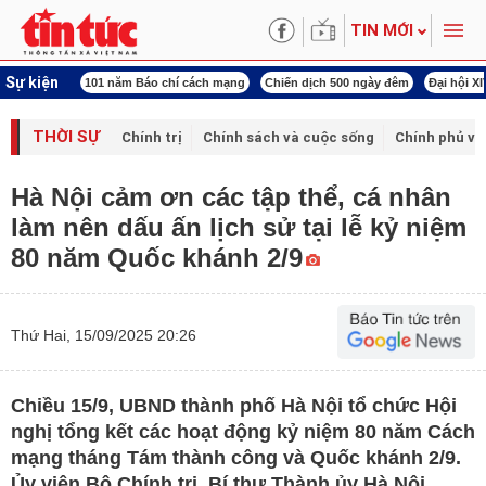
TIN MỚI
Sự kiện
í cách mạng
Chiến dịch 500 ngày đêm
Đại hội XIV Công đoàn Việt Nam
World
THỜI SỰ
Chính trị
Chính sách và cuộc sống
Chính phủ vớ
Hà Nội cảm ơn các tập thể, cá nhân
làm nên dấu ấn lịch sử tại lễ kỷ niệm
80 năm Quốc khánh 2/9
Thứ Hai, 15/09/2025 20:26
Chiều 15/9, UBND thành phố Hà Nội tổ chức Hội
nghị tổng kết các hoạt động kỷ niệm 80 năm Cách
mạng tháng Tám thành công và Quốc khánh 2/9.
Ủy viên Bộ Chính trị, Bí thư Thành ủy Hà Nội,