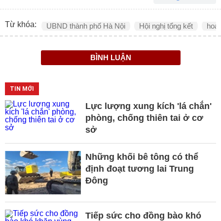
Từ khóa:
UBND thành phố Hà Nội
Hội nghị tổng kết
hoạ
BÌNH LUẬN
TIN MỚI
Lực lượng xung kích 'lá chắn'
phòng, chống thiên tai ở cơ
sở
Những khối bê tông có thể
định đoạt tương lai Trung
Đông
Tiếp sức cho đồng bào khó