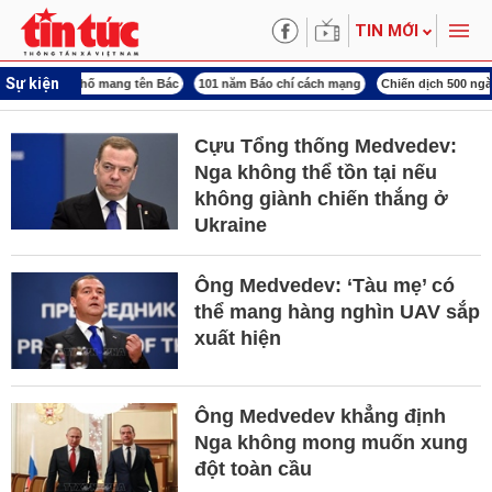
TIN MỚI
Sự kiện
ng tên Bác
101 năm Báo chí cách mạng
Chiến dịch 500 ngày đêm
Đại hội X
Cựu Tổng thống Medvedev:
Nga không thể tồn tại nếu
không giành chiến thắng ở
Ukraine
Ông Medvedev: ‘Tàu mẹ’ có
thể mang hàng nghìn UAV sắp
xuất hiện
Ông Medvedev khẳng định
Nga không mong muốn xung
đột toàn cầu