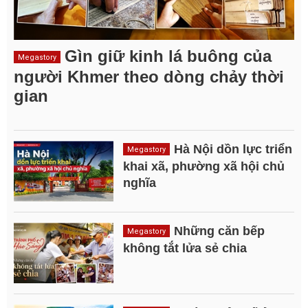
Gìn giữ kinh lá buông của
Megastory
người Khmer theo dòng chảy thời
gian
Hà Nội dồn lực triển
Megastory
khai xã, phường xã hội chủ
nghĩa
Những căn bếp
Megastory
không tắt lửa sẻ chia