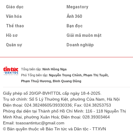
Giáo dục
Megastory
Văn hóa
Ảnh 360
Thể thao
Bạn đọc
Hồ sơ
Giải mã muôn mặt
Quân sự
Doanh nghiệp
Tổng biên tập:
Ninh Hồng Nga
Phó Tổng biên tập:
Nguyễn Trọng Chính, Phạm Thị Tuyết,
Phạm Thuỳ Hương, Đinh Quang Dũng
Giấy phép số 20/GP-BVHTTDL cấp ngày 18-4-2025.
Trụ sở chính: Số 5 Lý Thường Kiệt, phường Cửa Nam, Hà Nội
Điện thoại: 024.38248605/39330336; Fax: 024.38253753
Phòng đại diện tại Thành phố Hồ Chí Minh: 116 - 118 Nguyễn Thị
Minh Khai, phường Xuân Hoà; Điện thoại: 028.39303464
Email: toasoantintuc@gmail.com
© Bản quyền thuộc về Báo Tin tức và Dân tộc - TTXVN