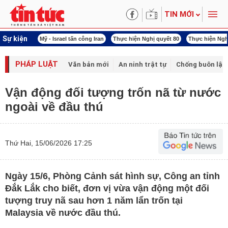
TIN MỚI
Sự kiện
 năng lượng
Mỹ - Israel tấn công Iran
Thực hiện Nghị quyết 80
Thực hiện Ngh
PHÁP LUẬT
Văn bản mới
An ninh trật tự
Chống buôn lậu 
Vận động đối tượng trốn nã từ nước
ngoài về đầu thú
Thứ Hai, 15/06/2026 17:25
Ngày 15/6, Phòng Cảnh sát hình sự, Công an tỉnh
Đắk Lắk cho biết, đơn vị vừa vận động một đối
tượng truy nã sau hơn 1 năm lẩn trốn tại
Malaysia về nước đầu thú.