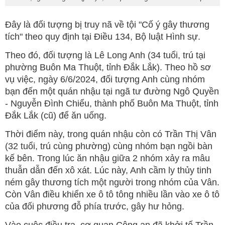
Đây là đối tượng bị truy nã về tội "Cố ý gây thương
tích" theo quy định tại Điều 134, Bộ luật Hình sự.
Theo đó, đối tượng là Lê Long Anh (34 tuổi, trú tại
phường Buôn Ma Thuột, tỉnh Đắk Lắk). Theo hồ sơ
vụ việc, ngày 6/6/2024, đối tượng Anh cùng nhóm
bạn đến một quán nhậu tại ngã tư đường Ngô Quyền
- Nguyễn Đình Chiểu, thành phố Buôn Ma Thuột, tỉnh
Đắk Lắk (cũ) để ăn uống.
Thời điểm này, trong quán nhậu còn có Trần Thị Vân
(32 tuổi, trú cùng phường) cùng nhóm bạn ngồi bàn
kế bên. Trong lúc ăn nhậu giữa 2 nhóm xảy ra mâu
thuẫn dẫn đến xô xát. Lúc này, Anh cầm ly thủy tinh
ném gây thương tích một người trong nhóm của Vân.
Còn Vân điều khiển xe ô tô tông nhiều lần vào xe ô tô
của đối phương đỗ phía trước, gây hư hỏng.
Vào cuộc điều tra, cơ quan Công an đã khởi tố Trần