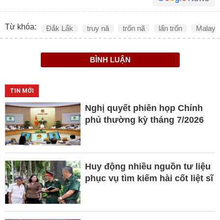
Từ khóa:
Đắk Lắk
truy nã
trốn nã
lẩn trốn
Malays
BÌNH LUẬN
TIN MỚI
Nghị quyết phiên họp Chính
phủ thường kỳ tháng 7/2026
Huy động nhiều nguồn tư liệu
phục vụ tìm kiếm hài cốt liệt sĩ