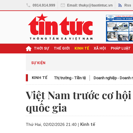
0914.914.999
Email: thuky@baotintuc.vn
Rss
THỜI SỰ
THẾ GIỚI
KINH TẾ
XÃ HỘI
PHÁP LUẬT
SỰ KIỆN
KINH TẾ
Thị trường - Tiền tệ
Doanh nghiệp - Doanh 
Việt Nam trước cơ hội
quốc gia
Kinh tế
Thứ Hai, 02/02/2026 21:40
|