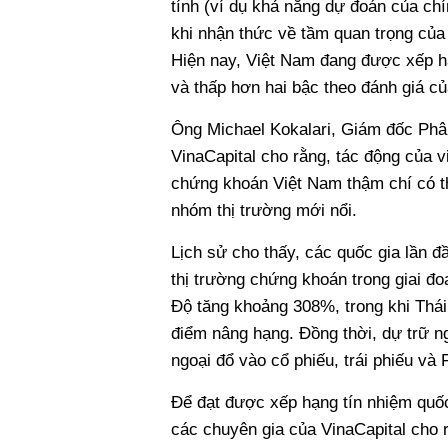
tính (ví dụ khả năng dự đoán của ch
khi nhận thức về tầm quan trọng của 
Hiện nay, Việt Nam đang được xếp h
và thấp hơn hai bậc theo đánh giá c
Ông Michael Kokalari, Giám đốc Phân
VinaCapital cho rằng, tác động của v
chứng khoán Việt Nam thậm chí có t
nhóm thị trường mới nổi.
Lịch sử cho thấy, các quốc gia lần 
thị trường chứng khoán trong giai đ
Độ tăng khoảng 308%, trong khi Thái
điểm nâng hạng. Đồng thời, dự trữ n
ngoại đổ vào cổ phiếu, trái phiếu và 
Để đạt được xếp hạng tín nhiệm quố
các chuyên gia của VinaCapital cho r