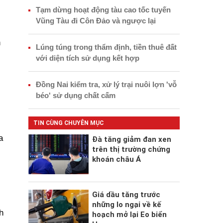
Tạm dừng hoạt động tàu cao tốc tuyến
Vũng Tàu đi Côn Đảo và ngược lại
n
Lúng túng trong thẩm định, tiền thuê đất
với diện tích sử dụng kết hợp
Đồng Nai kiểm tra, xử lý trại nuôi lợn 'vỗ
béo' sử dụng chất cấm
TIN CÙNG CHUYÊN MỤC
a
Đà tăng giảm đan xen
trên thị trường chứng
khoán châu Á
Giá dầu tăng trước
những lo ngại về kế
h
hoạch mở lại Eo biển