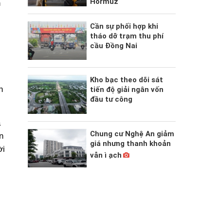
Hormuz
n
Cần sự phối hợp khi
tháo dỡ trạm thu phí
cầu Đồng Nai
Kho bạc theo dõi sát
n
tiến độ giải ngân vốn
đầu tư công
a
Chung cư Nghệ An giảm
n
giá nhưng thanh khoản
ời
vẫn ì ạch