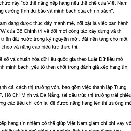
chức này “có thể nâng xếp hạng nếu thể chế của Việt Nam
ăng cường tính dự báo và minh bạch của chính sách”.
 Nam đang được thúc đẩy mạnh mẽ, nổi bật là việc ban hành
W của Bộ Chính trị về đổi mới công tác xây dựng và thi
 triển đất nước trong kỷ nguyên mới, đặt nền tảng cho một
 chéo và nâng cao hiệu lực thực thi.
i số và chuẩn hóa dữ liệu quốc gia theo Luật Dữ liệu mới
nh minh bạch, yếu tố then chốt trong đánh giá xếp hạng tín
h cải cách thị trường vốn, bao gồm việc thành lập Trung
. Hồ Chí Minh và Đà Nẵng, tái cấu trúc thị trường trái phiế
ng các tiêu chí còn lại để được nâng hạng lên thị trường mớ
xếp hạng tín nhiệm có thể giúp Việt Nam giảm chi phí vay v