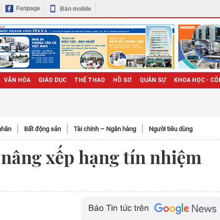
Fanpage
Bản mobile
VĂN HÓA
GIÁO DỤC
THỂ THAO
HỒ SƠ
QUÂN SỰ
KHOA HỌC - CÔ
nhân
Bất động sản
Tài chính – Ngân hàng
Người tiêu dùng
 nâng xếp hạng tín nhiệm