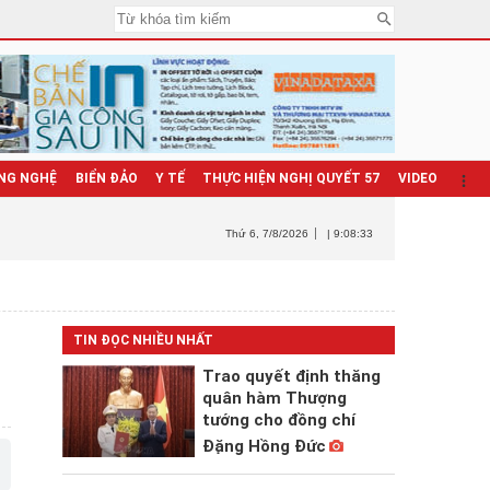
NG NGHỆ
BIỂN ĐẢO
Y TẾ
THỰC HIỆN NGHỊ QUYẾT 57
VIDEO
Thứ 6
, 7/8/2026
| 9:08:34
TIN ĐỌC NHIỀU NHẤT
Trao quyết định thăng
quân hàm Thượng
tướng cho đồng chí
Đặng Hồng Đức