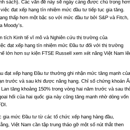
ính sách). Các vấn đề này sẽ ngày càng được chú trọng hơ
việc đạt xếp hạng tín nhiệm mức đầu tư tiếp tục gia tăng.
ạng thấp hơn một bậc so với mức đầu tư bởi S&P và Fitch,
ủa Moody’s.
 tích Kinh tế vĩ mô và Nghiên cứu thị trường của
iệc đạt xếp hạng tín nhiệm mức Đầu tư đối với thị trường
hể lớn hơn sự kiện FTSE Russell xem xét nâng Việt Nam lê
đầu đạt xếp hạng Đầu tư thường ghi nhận mức tăng mạnh củ
oạn trước và sau khi được nâng hạng. Chỉ số chứng khoán Ấ
 Lan tăng khoảng 150% trong vòng hai năm trước và sau th
goại hối của hai quốc gia này cũng tăng mạnh nhờ dòng vốn
FDI.
c gia mức Đầu tư từ các tổ chức xếp hạng hàng đầu,
ằng, Việt Nam cần tập trung tháo gỡ một số nút thắt then