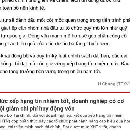
ái phiếu chính phủ giảm và chênh lệch tín dụng được thu
 toàn bộ nền kinh tế.
tư sẽ đánh dấu một cột mốc quan trọng trong tiến trình phá
c gia tiếp cận nhóm nhà đầu tư tổ chức quy mô lớn như quỹ
u tư quốc gia. Dòng vốn mạnh mẽ hơn sẽ góp phần củng cố
 nâng cao hiệu quả của các dự án hạ tầng chiến lược.
khai đồng bộ và duy trì kỷ luật chính sách dài hạn, các cải
 không chỉ đạt mà còn giữ vững xếp hạng tín nhiệm mức Đầu
 cho tăng trưởng bền vững trong nhiều năm tới.
H.Chung
(TTXV
ức xếp hạng tín nhiệm tốt, doanh nghiệp có cơ
ội giảm chi phí huy động vốn
heo Bộ Tài chính, đối với doanh nghiệp, kết quả xếp hạng tín nhiệm
XHTN) góp phần thúc đẩy các tổ chức phát hành nâng cao hiệu quả ho
ộng, cải thiện minh bạch tài chính. Đạt được mức XHTN tốt, doanh