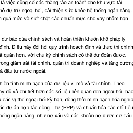
 là việc củng cố các “hàng rào an toàn” cho khu vực tài
ô dự trữ ngoại hối, cải thiện sức khỏe hệ thống ngân hàng,
ính quá mức và siết chặt các chuẩn mực cho vay nhằm hạn
h dự báo của chính sách và hoàn thiện khuôn khổ pháp lý
ịnh. Điều này đòi hỏi quy trình hoạch định và thực thi chính
ất quán hơn, với chu kỳ chính sách có thể dự đoán được,
rong giám sát tài chính, quản trị doanh nghiệp và tăng cườn
hà đầu tư nước ngoài.
hiện tính minh bạch của dữ liệu vĩ mô và tài chính. Theo
 đủ và chi tiết hơn các số liệu liên quan đến ngoại hối, ba
các vị thế ngoại hối kỳ hạn, đồng thời minh bạch hóa nghĩ
c dự án hợp tác công – tư (PPP) và chuẩn hóa các chỉ tiêu
 thống ngân hàng, như nợ xấu và các khoản nợ được cơ cấu