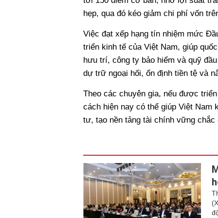
tới 150 điểm cơ bản, nhờ lợi suất tr
hẹp, qua đó kéo giảm chi phí vốn trên
Việc đạt xếp hạng tín nhiệm mức Đầu 
triển kinh tế của Việt Nam, giúp quố
hưu trí, công ty bảo hiểm và quỹ đầ
dự trữ ngoại hối, ổn định tiền tệ và
Theo các chuyên gia, nếu được triển 
cách hiện nay có thể giúp Việt Nam
tư, tạo nền tảng tài chính vững chắc
M
h
T
(
đ