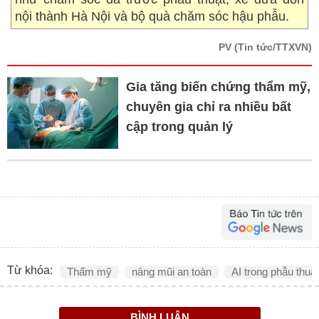
nội thành Hà Nội và bộ quà chăm sóc hậu phẫu.
PV
(Tin tức/TTXVN)
Gia tăng biến chứng thẩm mỹ,
chuyên gia chỉ ra nhiều bất
cập trong quản lý
Từ khóa:
Thẩm mỹ
nâng mũi an toàn
AI trong phẫu thuật
BÌNH LUẬN