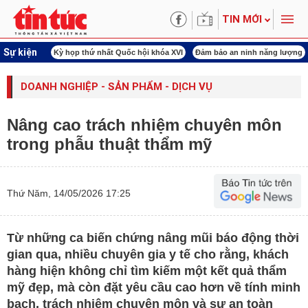
TIN MỚI
Sự kiện
ld Cup 2026
Kỳ họp thứ nhất Quốc hội khóa XVI
Đảm bảo an ninh năng lượng
DOANH NGHIỆP - SẢN PHẨM - DỊCH VỤ
Nâng cao trách nhiệm chuyên môn
trong phẫu thuật thẩm mỹ
Thứ Năm, 14/05/2026 17:25
Từ những ca biến chứng nâng mũi báo động thời
gian qua, nhiều chuyên gia y tế cho rằng, khách
hàng hiện không chỉ tìm kiếm một kết quả thẩm
mỹ đẹp, mà còn đặt yêu cầu cao hơn về tính minh
bạch, trách nhiệm chuyên môn và sự an toàn