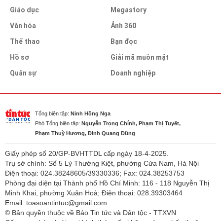
Giáo dục
Megastory
Văn hóa
Ảnh 360
Thể thao
Bạn đọc
Hồ sơ
Giải mã muôn mặt
Quân sự
Doanh nghiệp
Tổng biên tập:
Ninh Hồng Nga
Phó Tổng biên tập:
Nguyễn Trọng Chính, Phạm Thị Tuyết,
Phạm Thuỳ Hương, Đinh Quang Dũng
Giấy phép số 20/GP-BVHTTDL cấp ngày 18-4-2025.
Trụ sở chính: Số 5 Lý Thường Kiệt, phường Cửa Nam, Hà Nội
Điện thoại: 024.38248605/39330336; Fax: 024.38253753
Phòng đại diện tại Thành phố Hồ Chí Minh: 116 - 118 Nguyễn Thị
Minh Khai, phường Xuân Hoà; Điện thoại: 028.39303464
Email: toasoantintuc@gmail.com
© Bản quyền thuộc về Báo Tin tức và Dân tộc - TTXVN