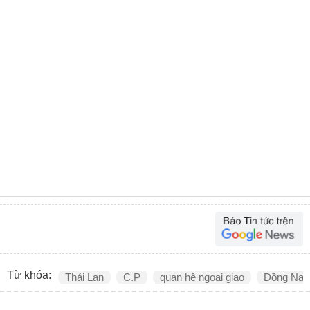
Từ khóa:
Thái Lan
C.P
quan hệ ngoại giao
Đồng Nai