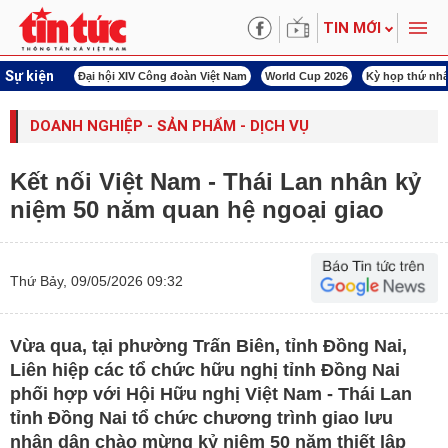
TIN MỚI
Sự kiện
00 ngày đêm
Đại hội XIV Công đoàn Việt Nam
World Cup 2026
Kỳ họp thứ nhấ
DOANH NGHIỆP - SẢN PHẨM - DỊCH VỤ
Kết nối Việt Nam - Thái Lan nhân kỷ
niệm 50 năm quan hệ ngoại giao
Thứ Bảy, 09/05/2026 09:32
Vừa qua, tại phường Trấn Biên, tỉnh Đồng Nai,
Liên hiệp các tổ chức hữu nghị tỉnh Đồng Nai
phối hợp với Hội Hữu nghị Việt Nam - Thái Lan
tỉnh Đồng Nai tổ chức chương trình giao lưu
nhân dân chào mừng kỷ niệm 50 năm thiết lập