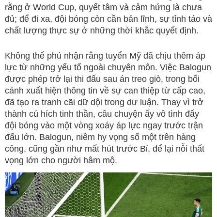
rằng ở World Cup, quyết tâm và cảm hứng là chưa
đủ; để đi xa, đội bóng còn cần bản lĩnh, sự tỉnh táo và
chất lượng thực sự ở những thời khắc quyết định.
Không thể phủ nhận rằng tuyển Mỹ đã chịu thêm áp
lực từ những yếu tố ngoài chuyên môn. Việc Balogun
được phép trở lại thi đấu sau án treo giò, trong bối
cảnh xuất hiện thông tin về sự can thiệp từ cấp cao,
đã tạo ra tranh cãi dữ dội trong dư luận. Thay vì trở
thành cú hích tinh thần, câu chuyện ấy vô tình đẩy
đội bóng vào một vòng xoáy áp lực ngay trước trận
đấu lớn. Balogun, niềm hy vọng số một trên hàng
công, cũng gần như mất hút trước Bỉ, để lại nỗi thất
vọng lớn cho người hâm mộ.