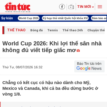
TIN MỚI
Sự kiện
àn Việt Nam
World Cup 2026
Kỳ họp thứ nhất Quốc hội khóa XVI
Đảm bảo an
THỂ THAO
Bóng đá
Tennis
Thể thao 24h
Chuyện thể 
World Cup 2026: Khi lợi thế sân nhà
không đủ viết tiếp giấc mơ
Thứ Tư, 08/07/2026 16:32
Chẳng có kết cục có hậu nào dành cho Mỹ,
Mexico và Canada, khi cả ba đều dừng bước ở
vòng 1/8.