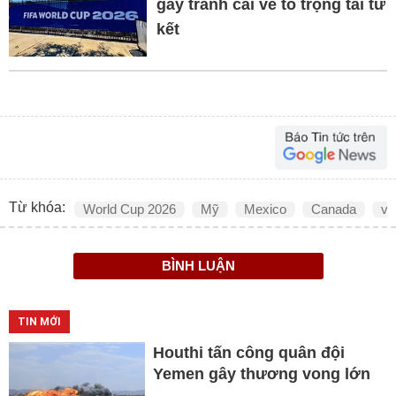
gây tranh cãi về tổ trọng tài tứ
kết
Từ khóa:
World Cup 2026
Mỹ
Mexico
Canada
vò
BÌNH LUẬN
TIN MỚI
Houthi tấn công quân đội
Yemen gây thương vong lớn