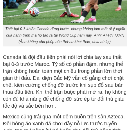
Thất bại 0-3 khiến Canada dừng bước, nhưng không làm mất đi ý nghĩa
của hành trình mà họ tạo ra tại World Cup năm nay. Ảnh: AFP/TTXVN
(Ảnh không cho phép bên thứ ba khai thác, chia sẻ lại).
Canada là đội đầu tiên phải nói lời chia tay sau thất
bại 0-3 trước Maroc. Tỷ số có phần đậm, nhưng thế
trận không hoàn toàn một chiều trong phần lớn thời
gian thi đấu. Đại diện Bắc Mỹ vẫn cố gắng chơi chặt
chẽ, kiên cường chống đỡ trước khi sụp đổ sau bàn
thua đầu tiên. Khi thế trận buộc phải mở ra, họ không
còn đủ khả năng để chống đỡ sức ép từ đối thủ giàu
tốc độ và sắc bén hơn.
Mexico cũng trải qua một đêm buồn trên sân Azteca.
Đội bóng áo xanh đã chơi đầy nỗ lực trước tuyển