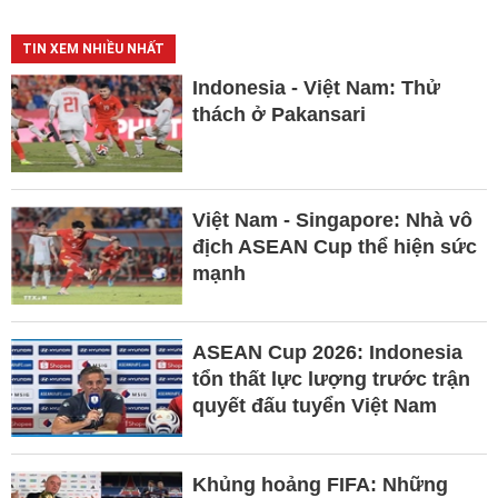
TIN XEM NHIỀU NHẤT
Indonesia - Việt Nam: Thử
thách ở Pakansari
Việt Nam - Singapore: Nhà vô
địch ASEAN Cup thể hiện sức
mạnh
ASEAN Cup 2026: Indonesia
tổn thất lực lượng trước trận
quyết đấu tuyển Việt Nam
Khủng hoảng FIFA: Những