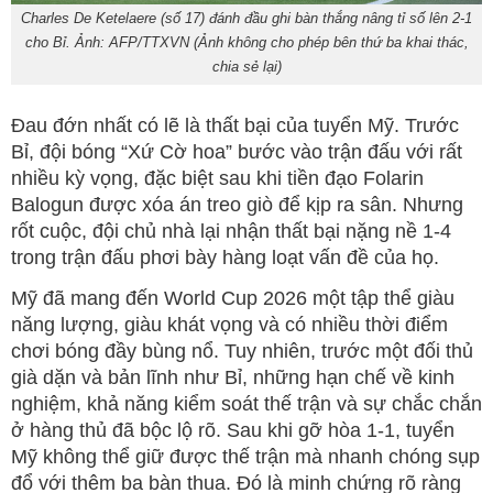
Charles De Ketelaere (số 17) đánh đầu ghi bàn thắng nâng tỉ số lên 2-1
cho Bỉ. Ảnh: AFP/TTXVN (Ảnh không cho phép bên thứ ba khai thác,
chia sẻ lại)
Đau đớn nhất có lẽ là thất bại của tuyển Mỹ. Trước
Bỉ, đội bóng “Xứ Cờ hoa” bước vào trận đấu với rất
nhiều kỳ vọng, đặc biệt sau khi tiền đạo Folarin
Balogun được xóa án treo giò để kịp ra sân. Nhưng
rốt cuộc, đội chủ nhà lại nhận thất bại nặng nề 1-4
trong trận đấu phơi bày hàng loạt vấn đề của họ.
Mỹ đã mang đến World Cup 2026 một tập thể giàu
năng lượng, giàu khát vọng và có nhiều thời điểm
chơi bóng đầy bùng nổ. Tuy nhiên, trước một đối thủ
già dặn và bản lĩnh như Bỉ, những hạn chế về kinh
nghiệm, khả năng kiểm soát thế trận và sự chắc chắn
ở hàng thủ đã bộc lộ rõ. Sau khi gỡ hòa 1-1, tuyển
Mỹ không thể giữ được thế trận mà nhanh chóng sụp
đổ với thêm ba bàn thua. Đó là minh chứng rõ ràng