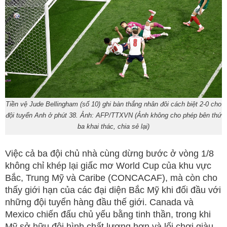
Tiền vệ Jude Bellingham (số 10) ghi bàn thắng nhân đôi cách biệt 2-0 cho
đội tuyển Anh ở phút 38. Ảnh: AFP/TTXVN (Ảnh không cho phép bên thứ
ba khai thác, chia sẻ lại)
Việc cả ba đội chủ nhà cùng dừng bước ở vòng 1/8
không chỉ khép lại giấc mơ World Cup của khu vực
Bắc, Trung Mỹ và Caribe (CONCACAF), mà còn cho
thấy giới hạn của các đại diện Bắc Mỹ khi đối đầu với
những đội tuyển hàng đầu thế giới. Canada và
Mexico chiến đấu chủ yếu bằng tinh thần, trong khi
Mỹ sở hữu đội hình chất lượng hơn và lối chơi giàu