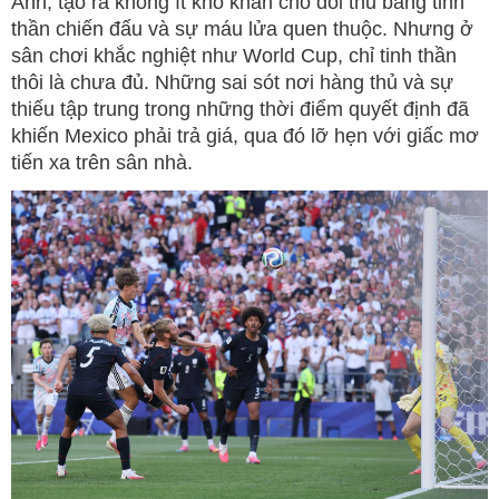
Anh, tạo ra không ít khó khăn cho đối thủ bằng tinh
thần chiến đấu và sự máu lửa quen thuộc. Nhưng ở
sân chơi khắc nghiệt như World Cup, chỉ tinh thần
thôi là chưa đủ. Những sai sót nơi hàng thủ và sự
thiếu tập trung trong những thời điểm quyết định đã
khiến Mexico phải trả giá, qua đó lỡ hẹn với giấc mơ
tiến xa trên sân nhà.