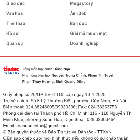
Giáo dục
Megastory
Văn hóa
Ảnh 360
Thể thao
Bạn đọc
Hồ sơ
Giải mã muôn mặt
Quân sự
Doanh nghiệp
Tổng biên tập:
Ninh Hồng Nga
Phó Tổng biên tập:
Nguyễn Trọng Chính, Phạm Thị Tuyết,
Phạm Thuỳ Hương, Đinh Quang Dũng
Giấy phép số 20/GP-BVHTTDL cấp ngày 18-4-2025.
Trụ sở chính: Số 5 Lý Thường Kiệt, phường Cửa Nam, Hà Nội
Điện thoại: 024.38248605/39330336; Fax: 024.38253753
Phòng đại diện tại Thành phố Hồ Chí Minh: 116 - 118 Nguyễn Thị
Minh Khai, phường Xuân Hoà; Điện thoại: 028.39303464
Email: toasoantintuc@gmail.com
© Bản quyền thuộc về Báo Tin tức và Dân tộc - TTXVN
Cấm sao chép dưới mọi hình thức nếu không có sự chấp thuận