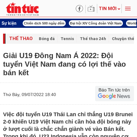
TIN MỚI
Sự kiện
í cách mạng
Chiến dịch 500 ngày đêm
Đại hội XIV Công đoàn Việt Nam
World
THỂ THAO
Bóng đá
Tennis
Thể thao 24h
Chuyện thể 
Giải U19 Đông Nam Á 2022: Đội
tuyển Việt Nam đang có lợi thế vào
bán kết
Thứ Bảy, 09/07/2022 18:40
Việc đội tuyển U19 Thái Lan chỉ thắng U19 Brunei
2-0 khiến U19 Việt Nam chỉ cần hòa đội bóng này
ở lượt cuối là chắc chắn giành vé vào Bán kết.
Trong khi đó, U23 Indonesia vẫn còn nguyên cơ