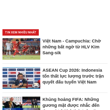
TIN XEM NHIỀU NHẤT
Việt Nam - Campuchia: Chờ
những bất ngờ từ HLV Kim
Sang-sik
ASEAN Cup 2026: Indonesia
tổn thất lực lượng trước trận
quyết đấu tuyển Việt Nam
Khủng hoảng FIFA: Những
gương mặt được nhắc đến