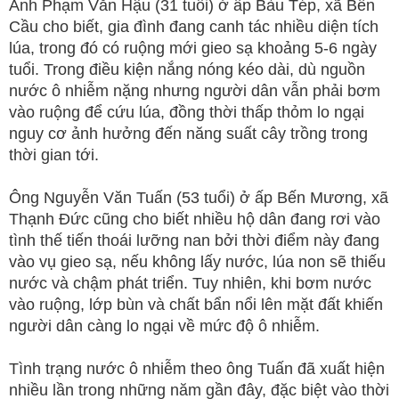
Anh Phạm Văn Hậu (31 tuổi) ở ấp Bàu Tép, xã Bến
Cầu cho biết, gia đình đang canh tác nhiều diện tích
lúa, trong đó có ruộng mới gieo sạ khoảng 5-6 ngày
tuổi. Trong điều kiện nắng nóng kéo dài, dù nguồn
nước ô nhiễm nặng nhưng người dân vẫn phải bơm
vào ruộng để cứu lúa, đồng thời thấp thỏm lo ngại
nguy cơ ảnh hưởng đến năng suất cây trồng trong
thời gian tới.
Ông Nguyễn Văn Tuấn (53 tuổi) ở ấp Bến Mương, xã
Thạnh Đức cũng cho biết nhiều hộ dân đang rơi vào
tình thế tiến thoái lưỡng nan bởi thời điểm này đang
vào vụ gieo sạ, nếu không lấy nước, lúa non sẽ thiếu
nước và chậm phát triển. Tuy nhiên, khi bơm nước
vào ruộng, lớp bùn và chất bẩn nổi lên mặt đất khiến
người dân càng lo ngại về mức độ ô nhiễm.
Tình trạng nước ô nhiễm theo ông Tuấn đã xuất hiện
nhiều lần trong những năm gần đây, đặc biệt vào thời