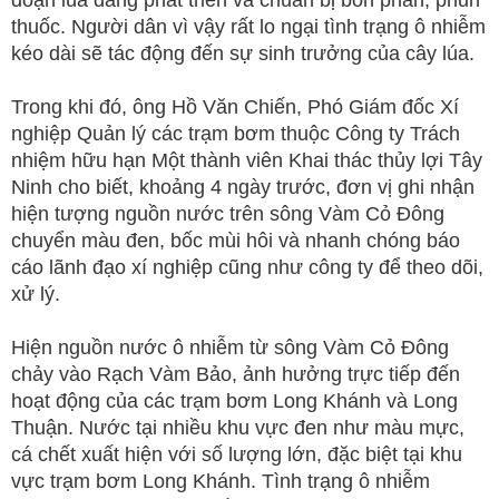
đoạn lúa đang phát triển và chuẩn bị bón phân, phun
thuốc. Người dân vì vậy rất lo ngại tình trạng ô nhiễm
kéo dài sẽ tác động đến sự sinh trưởng của cây lúa.
Trong khi đó, ông Hồ Văn Chiến, Phó Giám đốc Xí
nghiệp Quản lý các trạm bơm thuộc Công ty Trách
nhiệm hữu hạn Một thành viên Khai thác thủy lợi Tây
Ninh cho biết, khoảng 4 ngày trước, đơn vị ghi nhận
hiện tượng nguồn nước trên sông Vàm Cỏ Đông
chuyển màu đen, bốc mùi hôi và nhanh chóng báo
cáo lãnh đạo xí nghiệp cũng như công ty để theo dõi,
xử lý.
Hiện nguồn nước ô nhiễm từ sông Vàm Cỏ Đông
chảy vào Rạch Vàm Bảo, ảnh hưởng trực tiếp đến
hoạt động của các trạm bơm Long Khánh và Long
Thuận. Nước tại nhiều khu vực đen như màu mực,
cá chết xuất hiện với số lượng lớn, đặc biệt tại khu
vực trạm bơm Long Khánh. Tình trạng ô nhiễm