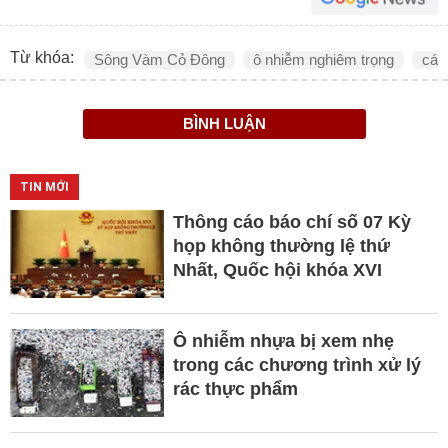
Từ khóa:
Sông Vàm Cỏ Đông
ô nhiễm nghiêm trọng
cá 
BÌNH LUẬN
TIN MỚI
Thông cáo báo chí số 07 Kỳ
họp không thường lệ thứ
Nhất, Quốc hội khóa XVI
Ô nhiễm nhựa bị xem nhẹ
trong các chương trình xử lý
rác thực phẩm