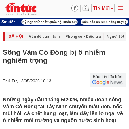
TIN MỚI
Sự kiện
ld Cup 2026
Kỳ họp thứ nhất Quốc hội khóa XVI
Đảm bảo an ninh năng lượng
XÃ HỘI
Vấn đề quan tâm
Phóng sự - Điều tra
Người tốt - 
Sông Vàm Cỏ Đông bị ô nhiễm
nghiêm trọng
Thứ Tư, 13/05/2026 10:13
Những ngày đầu tháng 5/2026, nhiều đoạn sông
Vàm Cỏ Đông tại Tây Ninh chuyển màu đen, bốc
mùi hôi, cá chết hàng loạt, làm dấy lên lo ngại về
ô nhiễm môi trường và nguồn nước sinh hoạt.