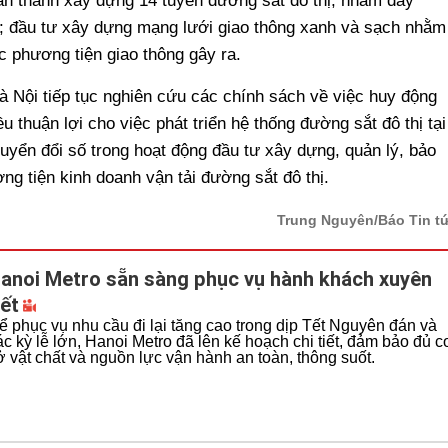
n thành xây dựng 14 tuyến đường sắt đô thị, nhằm đẩy
n; đầu tư xây dựng mạng lưới giao thông xanh và sạch nhằm
c phương tiện giao thông gây ra.
 Nội tiếp tục nghiên cứu các chính sách về việc huy động
u thuận lợi cho việc phát triển hệ thống đường sắt đô thị tại
huyển đổi số trong hoạt động đầu tư xây dựng, quản lý, bảo
ơng tiện kinh doanh vận tải đường sắt đô thị.
Trung Nguyên/Báo Tin t
anoi Metro sẵn sàng phục vụ hành khách xuyên
ết
ể phục vụ nhu cầu đi lại tăng cao trong dịp Tết Nguyên đán và
ác kỳ lễ lớn, Hanoi Metro đã lên kế hoạch chi tiết, đảm bảo đủ c
ở vật chất và nguồn lực vận hành an toàn, thông suốt.