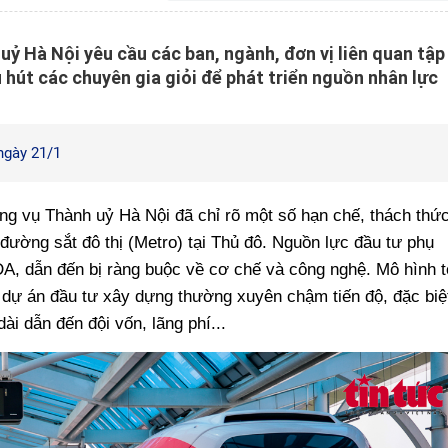
uỷ Hà Nội yêu cầu các ban, ngành, đơn vị liên quan tập
 hút các chuyên gia giỏi để phát triển nguồn nhân lực
ngày 21/1
g vụ Thành uỷ Hà Nội đã chỉ rõ một số hạn chế, thách thứ
 đường sắt đô thị (Metro) tại Thủ đô. Nguồn lực đầu tư phụ
A, dẫn đến bị ràng buộc về cơ chế và công nghệ. Mô hình t
 dự án đầu tư xây dựng thường xuyên chậm tiến độ, đặc biệ
ài dẫn đến đội vốn, lãng phí...