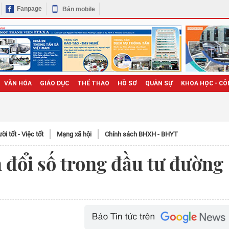
Fanpage
Bản mobile
VĂN HÓA
GIÁO DỤC
THỂ THAO
HỒ SƠ
QUÂN SỰ
KHOA HỌC - CÔ
̀i tốt - Việc tốt
Mạng xã hội
Chính sách BHXH - BHYT
 đổi số trong đầu tư đường