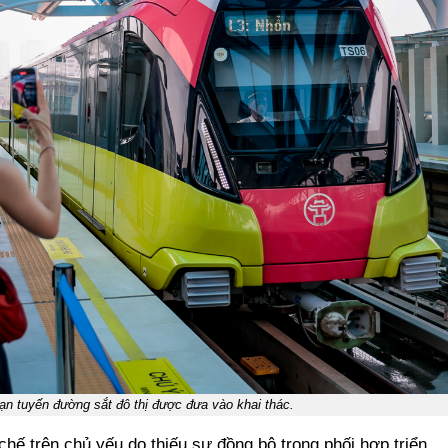
ạn tuyến đường sắt đô thị được đưa vào khai thác.
hế trên chủ yếu do thiếu sự đồng bộ trong phối hợp triển