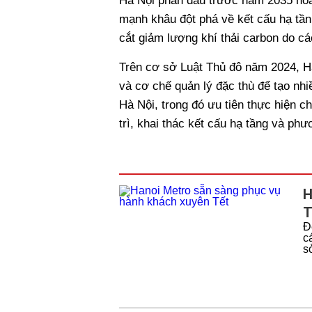
Hà Nội phấn đấu trước năm 2035 hoà
mạnh khâu đột phá về kết cấu hạ tầ
cắt giảm lượng khí thải carbon do cá
Trên cơ sở Luật Thủ đô năm 2024, Hà
và cơ chế quản lý đặc thù để tạo nhiề
Hà Nội, trong đó ưu tiên thực hiện c
trì, khai thác kết cấu hạ tầng và phư
H
T
Đ
c
s