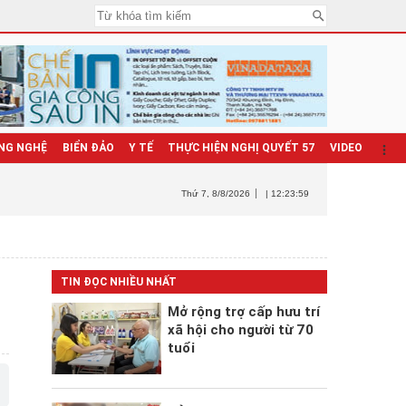
NG NGHỆ
BIỂN ĐẢO
Y TẾ
THỰC HIỆN NGHỊ QUYẾT 57
VIDEO
Thứ 7
, 8/8/2026
| 12:24:00
TIN ĐỌC NHIỀU NHẤT
Mở rộng trợ cấp hưu trí
xã hội cho người từ 70
tuổi