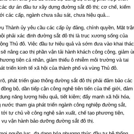
 các dự án đầu tư xây dựng đường sắt đô thị; cơ chế, kiểm
với các cấp, ngành chưa sâu sát, chưa hiệu quả...
ụ Thành ủy yêu cầu các cấp ủy đảng, chính quyền, Mặt trậ
hội phải xác định đường sắt đô thị là trục xương sống của
ộng Thủ đô. Việc đầu tư hiệu quả và sớm đưa vào khai thác
 sẽ nâng cao thị phần vận tải hành khách công cộng, giảm ù
hương tiện cá nhân, giảm thiểu ô nhiễm môi trường và tai
át triển kinh tế xã hội của thành phố và vùng Thủ đô.
õ, phát triển giao thông đường sắt đô thị phải đảm bảo các
, đồng bộ, dần tiếp cận công nghệ tiên tiến của thế giới, đảm
dụng năng lượng hiệu quả, tiết kiệm; đẩy mạnh xã hội hóa,
 nước tham gia phát triển ngành công nghiệp đường sắt,
tới tự chủ về công nghệ sản xuất, chế tạo phương tiện,
c vụ vận hành bảo dưỡng đường sắt đô thị.
 mọi nguồn lực, đa dạng hóa phương thức đầu tư hệ thống