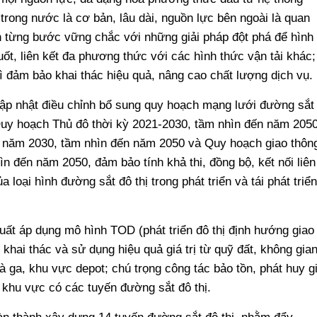
 trong nước là cơ bản, lâu dài, nguồn lực bên ngoài là quan
ển từng bước vững chắc với những giải pháp đột phá để hình
ốt, liên kết đa phương thức với các hình thức vận tải khác;
rì đảm bảo khai thác hiệu quả, nâng cao chất lượng dịch vụ.
cập nhật điều chỉnh bổ sung quy hoạch mạng lưới đường sắt
 Quy hoạch Thủ đô thời kỳ 2021-2030, tầm nhìn đến năm 2050
 năm 2030, tầm nhìn đến năm 2050 và Quy hoạch giao thôn
n đến năm 2050, đảm bảo tính khả thi, đồng bộ, kết nối liên
a loại hình đường sắt đô thị trong phát triển và tái phát triển
uất áp dụng mô hình TOD (phát triển đô thị định hướng giao
khai thác và sử dụng hiệu quả giá trị từ quỹ đất, không gia
 ga, khu vực depot; chú trọng công tác bảo tồn, phát huy g
ại khu vực có các tuyến đường sắt đô thị.