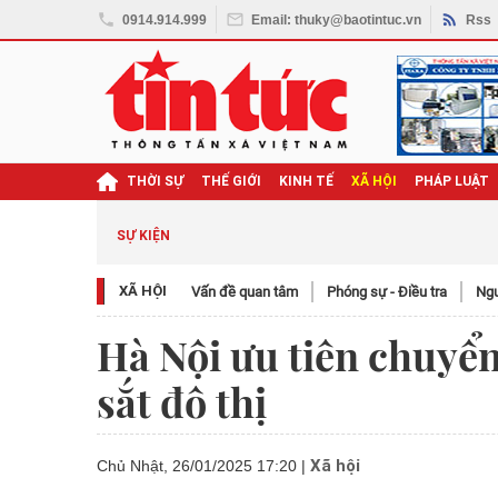
0914.914.999
Email: thuky@baotintuc.vn
Rss
THỜI SỰ
THẾ GIỚI
KINH TẾ
XÃ HỘI
PHÁP LUẬT
SỰ KIỆN
XÃ HỘI
Vấn đề quan tâm
Phóng sự - Điều tra
Ngươ
Hà Nội ưu tiên chuyển
sắt đô thị
Xã hội
Chủ Nhật, 26/01/2025 17:20
|