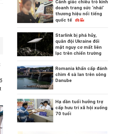
Cảnh giác chiêu trò kinh
doanh trang sức ‘nhái’
thương hiệu nổi tiếng
quốc tế
Starlink bị phá hủy,
quân đội Ukraine đối
mặt nguy cơ mất liên
lạc trên chiến trường
c
Romania khẩn cấp đánh
chìm 4 sà lan trên sông
ổ
Danube
t
Hạ dần tuổi hưởng trợ
cấp hưu trí xã hội xuống
70 tuổi