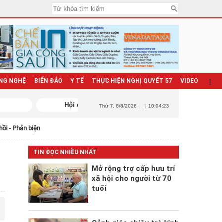
NG NGHỆ
BIỂN ĐẢO
Y TẾ
THỰC HIỆN NGHỊ QUYẾT 57
VIDEO
Thứ 7
, 8/8/2026
| 10:04:25
hồi - Phản biện
TIN ĐỌC NHIỀU NHẤT
Mở rộng trợ cấp hưu trí
xã hội cho người từ 70
tuổi