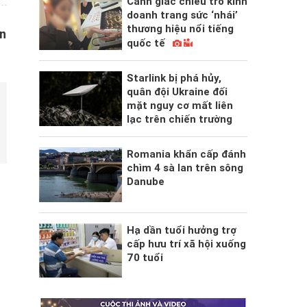
Cảnh giác chiêu trò kinh
doanh trang sức ‘nhái’
thương hiệu nổi tiếng
ân
quốc tế
Starlink bị phá hủy,
quân đội Ukraine đối
mặt nguy cơ mất liên
lạc trên chiến trường
Romania khẩn cấp đánh
chìm 4 sà lan trên sông
Danube
Hạ dần tuổi hưởng trợ
cấp hưu trí xã hội xuống
70 tuổi