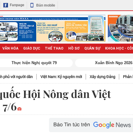
Fanpage
Bản mobile
VĂN HÓA
GIÁO DỤC
THỂ THAO
HỒ SƠ
QUÂN SỰ
KHOA HỌC - CÔ
h phủ với người dân
Việt Nam: Kỷ nguyên mới
Xây dựng Đảng
Phản 
 quốc Hội Nông dân Việt
 7/6