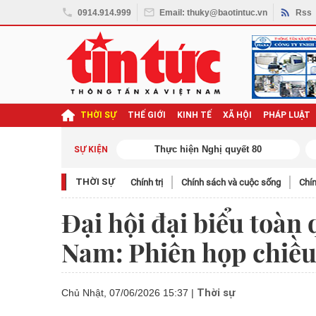
0914.914.999
Email: thuky@baotintuc.vn
Rss
THỜI SỰ
THẾ GIỚI
KINH TẾ
XÃ HỘI
PHÁP LUẬT
ghị quyết Đại hội XIV
SỰ KIỆN
THỜI SỰ
Chính trị
Chính sách và cuộc sống
Chín
Đại hội đại biểu toàn
Nam: Phiên họp chiều
Thời sự
Chủ Nhật, 07/06/2026 15:37
|