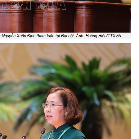
 Nguyễn Xuân Định tham luận tại Đại hội. Ảnh: Hoàng Hiếu/TTXVN.