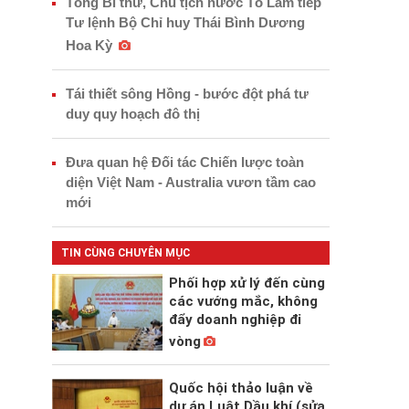
Tổng Bí thư, Chủ tịch nước Tô Lâm tiếp
Tư lệnh Bộ Chỉ huy Thái Bình Dương
Hoa Kỳ
Tái thiết sông Hồng - bước đột phá tư
duy quy hoạch đô thị
Đưa quan hệ Đối tác Chiến lược toàn
diện Việt Nam - Australia vươn tầm cao
mới
TIN CÙNG CHUYÊN MỤC
Phối hợp xử lý đến cùng
các vướng mắc, không
đẩy doanh nghiệp đi
vòng
Quốc hội thảo luận về
dự án Luật Dầu khí (sửa