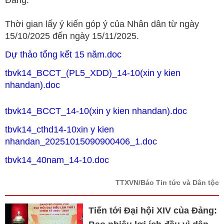
Đảng.
Thời gian lấy ý kiến góp ý của Nhân dân từ ngày
15/10/2025 đến ngày 15/11/2025.
Dự thảo tổng kết 15 năm.doc
tbvk14_BCCT_(PL5_XDD)_14-10(xin y kien
nhandan).doc
tbvk14_BCCT_14-10(xin y kien nhandan).doc
tbvk14_cthd14-10xin y kien
nhandan_20251015090900406_1.doc
tbvk14_40nam_14-10.doc
TTXVN/Báo Tin tức và Dân tộc
Tiến tới Đại hội XIV của Đảng: