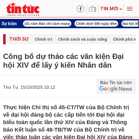
TIN MỚI
Sự kiện
tên Bác
101 năm Báo chí cách mạng
Chiến dịch 500 ngày đêm
Đại hội XIV 
THỜI SỰ
Chính trị
Chính sách và cuộc sống
Chính phủ vớ
Công bố dự thảo các văn kiện Đại
hội XIV để lấy ý kiến Nhân dân
Thứ Tư, 15/10/2025 10:12
Thực hiện Chỉ thị số 45-CT/TW của Bộ Chính trị
về đại hội đảng bộ các cấp tiến tới Đại hội đại
biểu toàn quốc lần thứ XIV của Đảng và Thông
báo Kết luận số 48-TB/TW của Bộ Chính trị về
việc thảo luận các văn kiện Đại hội XIV của Đảng