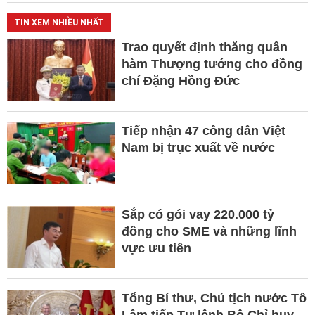
TIN XEM NHIỀU NHẤT
Trao quyết định thăng quân
hàm Thượng tướng cho đồng
chí Đặng Hồng Đức
Tiếp nhận 47 công dân Việt
Nam bị trục xuất về nước
Sắp có gói vay 220.000 tỷ
đồng cho SME và những lĩnh
vực ưu tiên
Tổng Bí thư, Chủ tịch nước Tô
Lâm tiếp Tư lệnh Bộ Chỉ huy