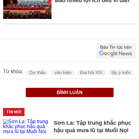
Bao nhiêu lợi ích đều vì dân
Từ khóa:
Dự thảo
văn kiện
Đại hội XIV
lấy ý kiến
BÌNH LUẬN
TIN MỚI
Sơn La: Tập trung khắc phục
hậu quả mưa lũ tại Muổi Nọi