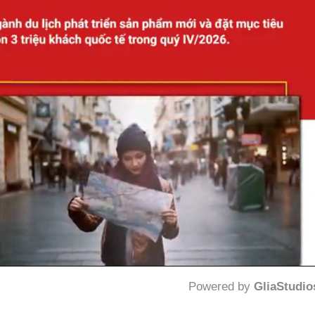
Powered by 
GliaStudio
Mute