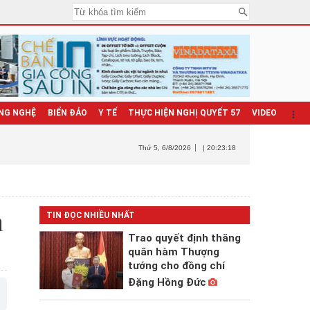
NG NGHỆ
BIỂN ĐẢO
Y TẾ
THỰC HIỆN NGHỊ QUYẾT 57
VIDEO
Thứ 5
, 6/8/2026
| 20:23:19
a
TIN ĐỌC NHIỀU NHẤT
Trao quyết định thăng
quân hàm Thượng
tướng cho đồng chí
Đặng Hồng Đức