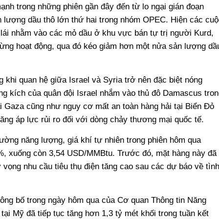
mạnh trong những phiên gần đây đến từ lo ngại gián đoạn
ản lượng dầu thô lớn thứ hai trong nhóm OPEC. Hiện các cuộ
lái nhằm vào các mỏ dầu ở khu vực bán tự trị người Kurd,
 dừng hoạt động, qua đó kéo giảm hơn một nửa sản lượng dầ
g khi quan hệ giữa Israel và Syria trở nên đặc biệt nóng
ông kích của quân đội Israel nhắm vào thủ đô Damascus tron
ải Gaza cũng như nguy cơ mất an toàn hàng hải tại Biển Đỏ
tăng áp lực rủi ro đối với dòng chảy thương mại quốc tế.
rường năng lượng, giá khí tự nhiên trong phiên hôm qua
5%, xuống còn 3,54 USD/MMBtu. Trước đó, mặt hàng này đã
ỳ vọng nhu cầu tiêu thụ điện tăng cao sau các dự báo về tìn
ông bố trong ngày hôm qua của Cơ quan Thông tin Năng
tại Mỹ đã tiếp tục tăng hơn 1,3 tỷ mét khối trong tuần kết