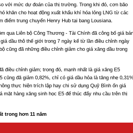
so với mức dự đoán của thị trường. Trong khi đó, cơn bão
hó khăn cho hoạt động xuất khẩu khí hóa lỏng LNG từ các
 điểm trung chuyển Henry Hub tại bang Lousiana.
 hôm qua Liên bộ Công Thương - Tài Chính đã công bố giá bá
iá dầu thô thế giới trong 7 ngày kể từ lần điều chỉnh ngày
 bộ cũng đã những điều chỉnh giảm cho giá xăng dầu trong
ã điều chỉnh giảm; trong đó, mạnh nhất là giá xăng E5
ũng đã giảm 0,82%, chỉ có giá dầu hỏa là tăng nhẹ 0,31%
không thực hiện trích lập hay chi sử dụng Quỹ Bình ổn giá
giá mặt hàng xăng sinh học E5 để thúc đẩy nhu cầu trên thị
ất trong hơn 11 năm