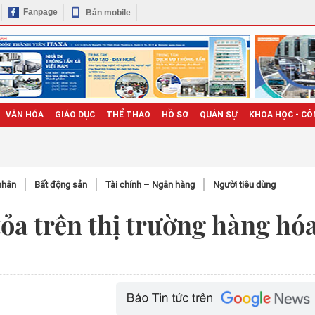
Fanpage
Bản mobile
VĂN HÓA
GIÁO DỤC
THỂ THAO
HỒ SƠ
QUÂN SỰ
KHOA HỌC - CÔ
nhân
Bất động sản
Tài chính – Ngân hàng
Người tiêu dùng
tỏa trên thị trường hàng hó