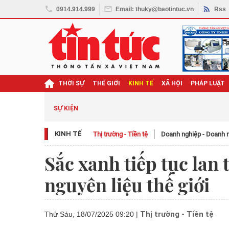
0914.914.999
Email: thuky@baotintuc.vn
Rss
THỜI SỰ
THẾ GIỚI
KINH TẾ
XÃ HỘI
PHÁP LUẬT
SỰ KIỆN
KINH TẾ
Thị trường - Tiền tệ
Doanh nghiệp - Doanh 
Sắc xanh tiếp tục lan 
nguyên liệu thế giới
Thị trường - Tiền tệ
Thứ Sáu, 18/07/2025 09:20
|