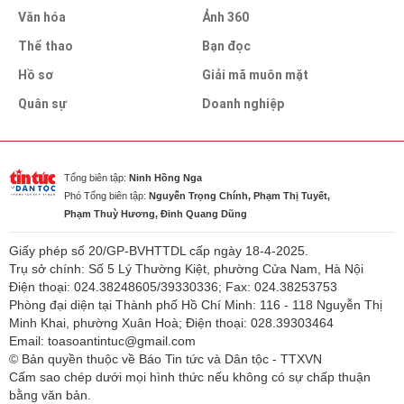
Văn hóa
Ảnh 360
Thể thao
Bạn đọc
Hồ sơ
Giải mã muôn mặt
Quân sự
Doanh nghiệp
Tổng biên tập:
Ninh Hồng Nga
Phó Tổng biên tập:
Nguyễn Trọng Chính, Phạm Thị Tuyết,
Phạm Thuỳ Hương, Đinh Quang Dũng
Giấy phép số 20/GP-BVHTTDL cấp ngày 18-4-2025.
Trụ sở chính: Số 5 Lý Thường Kiệt, phường Cửa Nam, Hà Nội
Điện thoại: 024.38248605/39330336; Fax: 024.38253753
Phòng đại diện tại Thành phố Hồ Chí Minh: 116 - 118 Nguyễn Thị
Minh Khai, phường Xuân Hoà; Điện thoại: 028.39303464
Email: toasoantintuc@gmail.com
© Bản quyền thuộc về Báo Tin tức và Dân tộc - TTXVN
Cấm sao chép dưới mọi hình thức nếu không có sự chấp thuận
bằng văn bản.