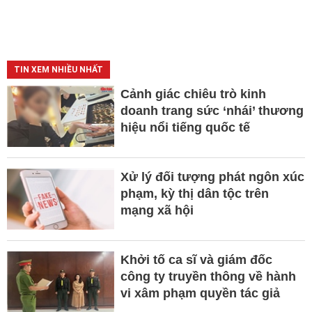
TIN XEM NHIỀU NHẤT
Cảnh giác chiêu trò kinh
doanh trang sức ‘nhái’ thương
hiệu nổi tiếng quốc tế
Xử lý đối tượng phát ngôn xúc
phạm, kỳ thị dân tộc trên
mạng xã hội
Khởi tố ca sĩ và giám đốc
công ty truyền thông về hành
vi xâm phạm quyền tác giả