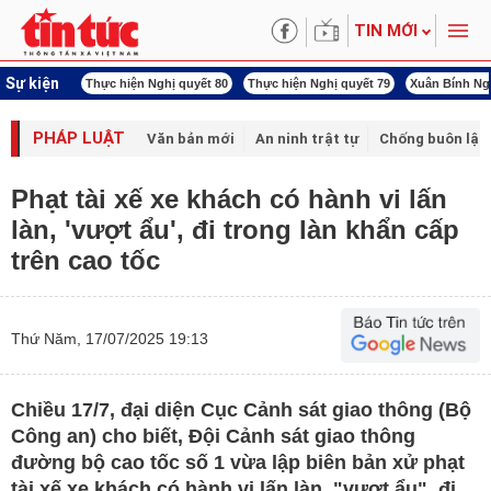
TIN MỚI
Sự kiện
ấn công Iran
Thực hiện Nghị quyết 80
Thực hiện Nghị quyết 79
Xuân Bính Ng
PHÁP LUẬT
Văn bản mới
An ninh trật tự
Chống buôn lậu 
Phạt tài xế xe khách có hành vi lấn
làn, 'vượt ẩu', đi trong làn khẩn cấp
trên cao tốc
Thứ Năm, 17/07/2025 19:13
Chiều 17/7, đại diện Cục Cảnh sát giao thông (Bộ
Công an) cho biết, Đội Cảnh sát giao thông
đường bộ cao tốc số 1 vừa lập biên bản xử phạt
tài xế xe khách có hành vi lấn làn, "vượt ẩu", đi