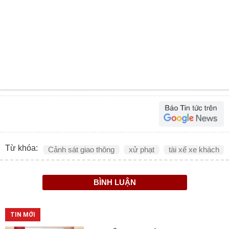
Từ khóa:
Cảnh sát giao thông
xử phạt
tài xế xe khách
BÌNH LUẬN
TIN MỚI