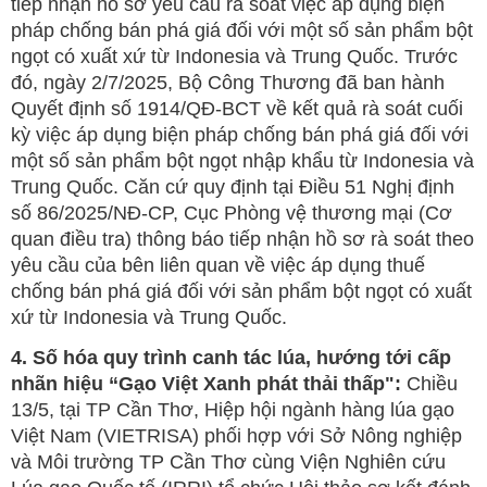
tiếp nhận hồ sơ yêu cầu rà soát việc áp dụng biện
pháp chống bán phá giá đối với một số sản phẩm bột
ngọt có xuất xứ từ Indonesia và Trung Quốc. Trước
đó, ngày 2/7/2025, Bộ Công Thương đã ban hành
Quyết định số 1914/QĐ-BCT về kết quả rà soát cuối
kỳ việc áp dụng biện pháp chống bán phá giá đối với
một số sản phẩm bột ngọt nhập khẩu từ Indonesia và
Trung Quốc. Căn cứ quy định tại Điều 51 Nghị định
số 86/2025/NĐ-CP, Cục Phòng vệ thương mại (Cơ
quan điều tra) thông báo tiếp nhận hồ sơ rà soát theo
yêu cầu của bên liên quan về việc áp dụng thuế
chống bán phá giá đối với sản phẩm bột ngọt có xuất
xứ từ Indonesia và Trung Quốc.
4. Số hóa quy trình canh tác lúa, hướng tới cấp
nhãn hiệu “Gạo Việt Xanh phát thải thấp":
Chiều
13/5, tại TP Cần Thơ, Hiệp hội ngành hàng lúa gạo
Việt Nam (VIETRISA) phối hợp với Sở Nông nghiệp
và Môi trường TP Cần Thơ cùng Viện Nghiên cứu