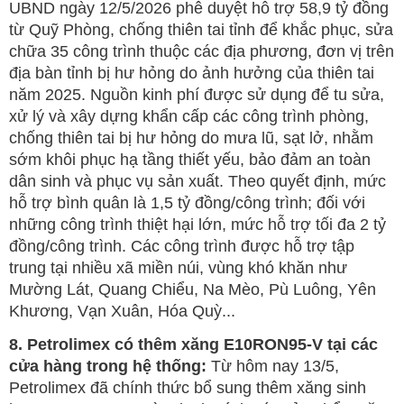
UBND ngày 12/5/2026 phê duyệt hỗ trợ 58,9 tỷ đồng
từ Quỹ Phòng, chống thiên tai tỉnh để khắc phục, sửa
chữa 35 công trình thuộc các địa phương, đơn vị trên
địa bàn tỉnh bị hư hỏng do ảnh hưởng của thiên tai
năm 2025. Nguồn kinh phí được sử dụng để tu sửa,
xử lý và xây dựng khẩn cấp các công trình phòng,
chống thiên tai bị hư hỏng do mưa lũ, sạt lở, nhằm
sớm khôi phục hạ tầng thiết yếu, bảo đảm an toàn
dân sinh và phục vụ sản xuất. Theo quyết định, mức
hỗ trợ bình quân là 1,5 tỷ đồng/công trình; đối với
những công trình thiệt hại lớn, mức hỗ trợ tối đa 2 tỷ
đồng/công trình. Các công trình được hỗ trợ tập
trung tại nhiều xã miền núi, vùng khó khăn như
Mường Lát, Quang Chiểu, Na Mèo, Pù Luông, Yên
Khương, Vạn Xuân, Hóa Quỳ...
8. Petrolimex có thêm xăng E10RON95-V tại các
cửa hàng trong hệ thống:
Từ hôm nay 13/5,
Petrolimex đã chính thức bổ sung thêm xăng sinh