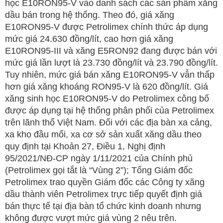
học E10RON95-V vào danh sách các sản phẩm xăng
dầu bán trong hệ thống. Theo đó, giá xăng
E10RON95-V được Petrolimex chính thức áp dụng
mức giá 24.630 đồng/lít, cao hơn giá xăng
E10RON95-III và xăng E5RON92 đang được bán với
mức giá lần lượt là 23.730 đồng/lít và 23.790 đồng/lít.
Tuy nhiên, mức giá bán xăng E10RON95-V vẫn thấp
hơn giá xăng khoáng RON95-V là 620 đồng/lít. Giá
xăng sinh học E10RON95-V do Petrolimex công bố
được áp dụng tại hệ thống phân phối của Petrolimex
trên lãnh thổ Việt Nam. Đối với các địa bàn xa cảng,
xa kho đầu mối, xa cơ sở sản xuất xăng dầu theo
quy định tại Khoản 27, Điều 1, Nghị định
95/2021/NĐ-CP ngày 1/11/2021 của Chính phủ
(Petrolimex gọi tắt là “Vùng 2”); Tổng Giám đốc
Petrolimex trao quyền Giám đốc các Công ty xăng
dầu thành viên Petrolimex trực tiếp quyết định giá
bán thực tế tại địa bàn tổ chức kinh doanh nhưng
không được vượt mức giá vùng 2 nêu trên.