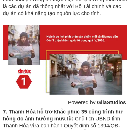
là các dự án đã thống nhất với Bộ Tài chính và các
dự án có khả năng tạo nguồn lực cho tỉnh.
Powered by 
GliaStudios
Mute
7. Thanh Hóa hỗ trợ khắc phục 35 công trình hư
hỏng do ảnh hưởng mưa lũ:
Chủ tịch UBND tỉnh
Thanh Hóa vừa ban hành Quyết định số 1394/QĐ-