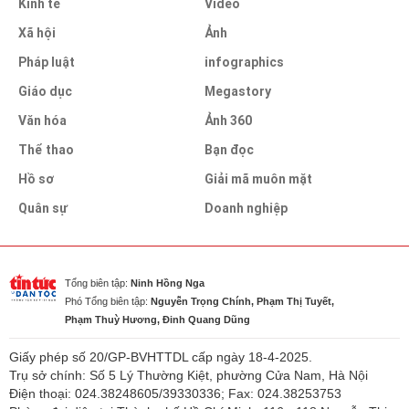
Kinh tế
Video
Xã hội
Ảnh
Pháp luật
infographics
Giáo dục
Megastory
Văn hóa
Ảnh 360
Thể thao
Bạn đọc
Hồ sơ
Giải mã muôn mặt
Quân sự
Doanh nghiệp
Tổng biên tập:
Ninh Hồng Nga
Phó Tổng biên tập:
Nguyễn Trọng Chính, Phạm Thị Tuyết,
Phạm Thuỳ Hương, Đinh Quang Dũng
Giấy phép số 20/GP-BVHTTDL cấp ngày 18-4-2025.
Trụ sở chính: Số 5 Lý Thường Kiệt, phường Cửa Nam, Hà Nội
Điện thoại: 024.38248605/39330336; Fax: 024.38253753