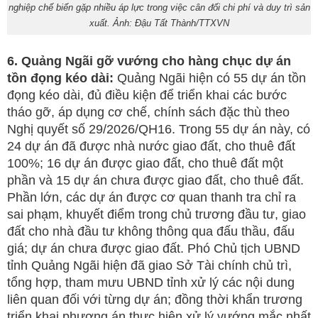
nghiệp chế biến gặp nhiều áp lực trong việc cân đối chi phí và duy trì sản
xuất. Ảnh: Đậu Tất Thành/TTXVN
6. Quảng Ngãi gỡ vướng cho hàng chục dự án
tồn đọng kéo dài:
Quảng Ngãi hiện có 55 dự án tồn
đọng kéo dài, đủ điều kiện để triển khai các bước
tháo gỡ, áp dụng cơ chế, chính sách đặc thù theo
Nghị quyết số 29/2026/QH16. Trong 55 dự án này, có
24 dự án đã được nhà nước giao đất, cho thuê đất
100%; 16 dự án được giao đất, cho thuê đất một
phần và 15 dự án chưa được giao đất, cho thuê đất.
Phần lớn, các dự án được cơ quan thanh tra chỉ ra
sai phạm, khuyết điểm trong chủ trương đầu tư, giao
đất cho nhà đầu tư không thông qua đấu thầu, đấu
giá; dự án chưa được giao đất. Phó Chủ tịch UBND
tỉnh Quảng Ngãi hiện đã giao Sở Tài chính chủ trì,
tổng hợp, tham mưu UBND tỉnh xử lý các nội dung
liên quan đối với từng dự án; đồng thời khẩn trương
triển khai phương án thực hiện xử lý vướng mắc nhất