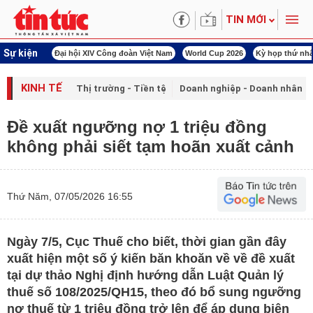
TIN MỚI
Sự kiện
00 ngày đêm
Đại hội XIV Công đoàn Việt Nam
World Cup 2026
Kỳ họp thứ nhấ
KINH TẾ
Thị trường - Tiền tệ
Doanh nghiệp - Doanh nhân
Đề xuất ngưỡng nợ 1 triệu đồng
không phải siết tạm hoãn xuất cảnh
Thứ Năm, 07/05/2026 16:55
Ngày 7/5, Cục Thuế cho biết, thời gian gần đây
xuất hiện một số ý kiến băn khoăn về về đề xuất
tại dự thảo Nghị định hướng dẫn Luật Quản lý
thuế số 108/2025/QH15, theo đó bổ sung ngưỡng
nợ thuế từ 1 triệu đồng trở lên để áp dụng biện