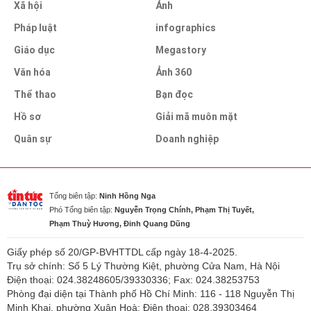
Xã hội
Ảnh
Pháp luật
infographics
Giáo dục
Megastory
Văn hóa
Ảnh 360
Thể thao
Bạn đọc
Hồ sơ
Giải mã muôn mặt
Quân sự
Doanh nghiệp
Tổng biên tập:
Ninh Hồng Nga
Phó Tổng biên tập:
Nguyễn Trọng Chính, Phạm Thị Tuyết,
Phạm Thuỳ Hương, Đinh Quang Dũng
Giấy phép số 20/GP-BVHTTDL cấp ngày 18-4-2025.
Trụ sở chính: Số 5 Lý Thường Kiệt, phường Cửa Nam, Hà Nội
Điện thoại: 024.38248605/39330336; Fax: 024.38253753
Phòng đại diện tại Thành phố Hồ Chí Minh: 116 - 118 Nguyễn Thị
Minh Khai, phường Xuân Hoà; Điện thoại: 028.39303464