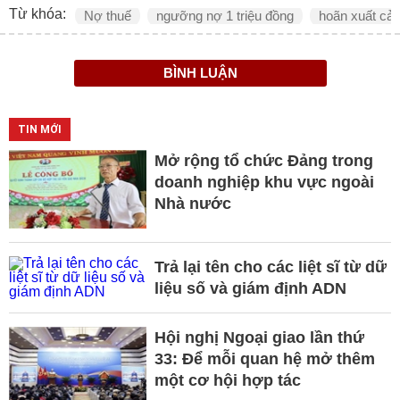
Từ khóa:
Nợ thuế
ngưỡng nợ 1 triệu đồng
hoãn xuất cả
BÌNH LUẬN
TIN MỚI
Mở rộng tổ chức Đảng trong
doanh nghiệp khu vực ngoài
Nhà nước
Trả lại tên cho các liệt sĩ từ dữ
liệu số và giám định ADN
Hội nghị Ngoại giao lần thứ
33: Để mỗi quan hệ mở thêm
một cơ hội hợp tác