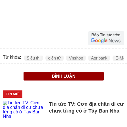
Từ khóa:
Siêu thị
điện tử
Vnshop
Agribank
E-Mob
BÌNH LUẬN
TIN MỚI
Tin tức TV: Cơn địa chấn di cư
chưa từng có ở Tây Ban Nha