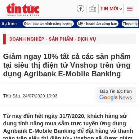
TIN MỚI
Sự kiện
ội khóa XVI
Đảm bảo an ninh năng lượng
Mỹ - Israel tấn công Iran
Thực hiện
DOANH NGHIỆP - SẢN PHẨM - DỊCH VỤ
Giảm ngay 10% tất cả các sản phẩm
tại siêu thị điện tử Vnshop trên ứng
dụng Agribank E-Mobile Banking
Thứ Sáu, 24/07/2020 10:03
Từ nay đến hết ngày 31/7/2020, khách hàng sử
dụng tính năng mua sắm trực tuyến ứng dụng
Agribank E-Mobile Banking để đặt hàng và thanh
toán trên siêu thị điện tử - Vnshop sẽ được giảm