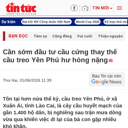
TIN MỚI
Sự kiện
00 ngày đêm
Đại hội XIV Công đoàn Việt Nam
World Cup 2026
Kỳ họp thứ nhấ
BẠN ĐỌC
Tâm sự
Cộng đồng
Vui cười
Thiện nguyện
Cần sớm đầu tư cầu cứng thay thế
cầu treo Yên Phú hư hỏng nặng
Thứ Hai, 01/06/2026 11:39
Tồn tại hơn nửa thế kỷ, cầu treo Yên Phú, ở xã
Xuân Ái, tỉnh Lào Cai, là cây cầu huyết mạch của
gần 1.400 hộ dân, bị nghiêng sau trận mưa dông
vừa qua khiến việc đi lại của bà con gặp nhiều
khó khăn.