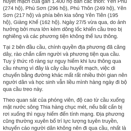
huyết mạch của gần 1.400 hộ dân các thôn: Yên Phú
(274 hộ), Phú Sơn (296 hộ), Phú Thôn (249 hộ), Yên
Sơn (217 hộ) và phía bên kia sông Yên Tiên (195
hộ), Giàng Khế (162 hộ). Ngày 27/5 vừa qua, do ảnh
hưởng bởi mưa lớn kèm dông lốc khiến cầu treo bị
nghiêng và các phương tiện không thể lưu thông.
Tại 2 bên đầu cầu, chính quyền địa phương đã căng
dây, rào chắn cấm người và phương tiện qua cầu.
Tuy ý thức rõ ràng sự nguy hiểm khi lưu thông qua
cầu nhưng vì đây là cây cầu huyết mạch, việc di
chuyển bằng đường khác mất rất nhiều thời gian nên
người dân và học sinh vẫn liều mình hàng ngày đi bộ
qua cầu treo này.
Theo quan sát của phóng viên, độ cao từ cầu xuống
mặt nước sông Thia hàng chục mét, nếu bất cẩn bị
rơi xuống thì nguy hiểm đến tính mạng. Địa phương
cũng thường xuyên bố trí lực lượng tuyên truyền,
khuyến cáo người dân không nên đi qua cầu, nhất là