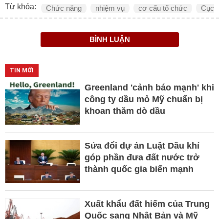
Từ khóa:
Chức năng
nhiệm vụ
cơ cấu tổ chức
Cục Q
BÌNH LUẬN
TIN MỚI
Greenland 'cảnh báo mạnh' khi
công ty dầu mỏ Mỹ chuẩn bị
khoan thăm dò dầu
Sửa đổi dự án Luật Dầu khí
góp phần đưa đất nước trở
thành quốc gia biển mạnh
Xuất khẩu đất hiếm của Trung
Quốc sang Nhật Bản và Mỹ