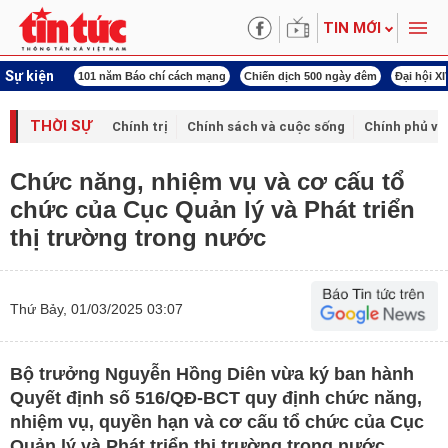
TIN MỚI
Sự kiện
ng tên Bác
101 năm Báo chí cách mạng
Chiến dịch 500 ngày đêm
Đại hội X
THỜI SỰ
Chính trị
Chính sách và cuộc sống
Chính phủ vớ
Chức năng, nhiệm vụ và cơ cấu tổ
chức của Cục Quản lý và Phát triển
thị trường trong nước
Thứ Bảy, 01/03/2025 03:07
Bộ trưởng Nguyễn Hồng Diên vừa ký ban hành
Quyết định số 516/QĐ-BCT quy định chức năng,
nhiệm vụ, quyền hạn và cơ cấu tổ chức của Cục
Quản lý và Phát triển thị trường trong nước.