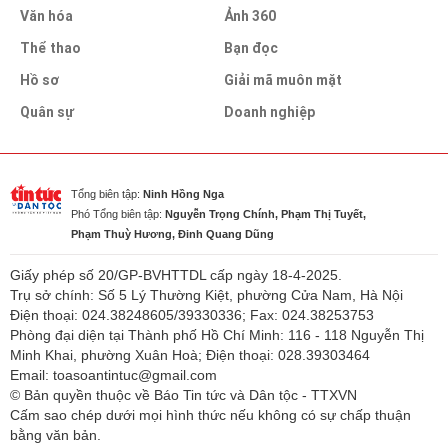
Văn hóa
Ảnh 360
Thể thao
Bạn đọc
Hồ sơ
Giải mã muôn mặt
Quân sự
Doanh nghiệp
Tổng biên tập:
Ninh Hồng Nga
Phó Tổng biên tập:
Nguyễn Trọng Chính, Phạm Thị Tuyết,
Phạm Thuỳ Hương, Đinh Quang Dũng
Giấy phép số 20/GP-BVHTTDL cấp ngày 18-4-2025.
Trụ sở chính: Số 5 Lý Thường Kiệt, phường Cửa Nam, Hà Nội
Điện thoại: 024.38248605/39330336; Fax: 024.38253753
Phòng đại diện tại Thành phố Hồ Chí Minh: 116 - 118 Nguyễn Thị
Minh Khai, phường Xuân Hoà; Điện thoại: 028.39303464
Email: toasoantintuc@gmail.com
© Bản quyền thuộc về Báo Tin tức và Dân tộc - TTXVN
Cấm sao chép dưới mọi hình thức nếu không có sự chấp thuận
bằng văn bản.