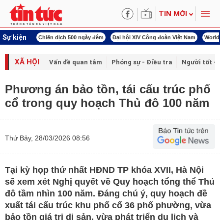
TIN MỚI
Sự kiện
í cách mạng
Chiến dịch 500 ngày đêm
Đại hội XIV Công đoàn Việt Nam
World
XÃ HỘI
Vấn đề quan tâm
Phóng sự - Điều tra
Người tốt - 
Phương án bảo tồn, tái cấu trúc phố
cổ trong quy hoạch Thủ đô 100 năm
Thứ Bảy, 28/03/2026 08:56
Tại kỳ họp thứ nhất HĐND TP khóa XVII, Hà Nội
sẽ xem xét Nghị quyết về Quy hoạch tổng thể Thủ
đô tầm nhìn 100 năm. Đáng chú ý, quy hoạch đề
xuất tái cấu trúc khu phố cổ 36 phố phường, vừa
bảo tồn giá trị di sản, vừa phát triển du lịch và