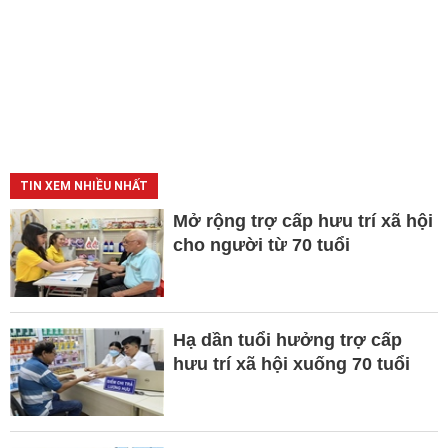
TIN XEM NHIỀU NHẤT
Mở rộng trợ cấp hưu trí xã hội
cho người từ 70 tuổi
Hạ dần tuổi hưởng trợ cấp
hưu trí xã hội xuống 70 tuổi