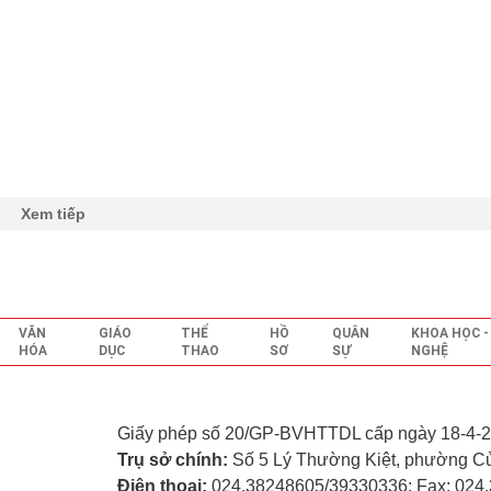
Xem tiếp
VĂN
GIÁO
THỂ
HỒ
QUÂN
KHOA HỌC 
HÓA
DỤC
THAO
SƠ
SỰ
NGHỆ
Giấy phép số 20/GP-BVHTTDL cấp ngày 18-4-2
Trụ sở chính:
Số 5 Lý Thường Kiệt, phường C
Điện thoại:
024.38248605/39330336; Fax: 024