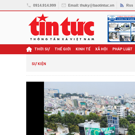
0914.914.999
Email: thuky@baotintuc.vn
Rss
THỜI SỰ
THẾ GIỚI
KINH TẾ
XÃ HỘI
PHÁP LUẬT
ghị quyết Đại hội XIV
SỰ KIỆN