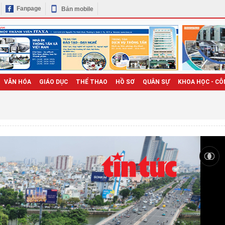
Fanpage
Bản mobile
VĂN HÓA
GIÁO DỤC
THỂ THAO
HỒ SƠ
QUÂN SỰ
KHOA HỌC - CÔ