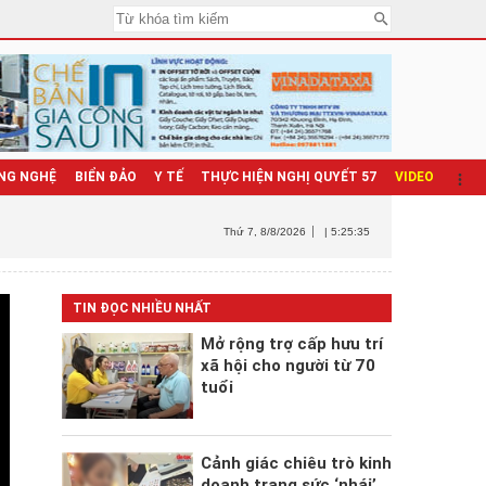
NG NGHỆ
BIỂN ĐẢO
Y TẾ
THỰC HIỆN NGHỊ QUYẾT 57
VIDEO
Thứ 7
, 8/8/2026
| 5:25:36
TIN ĐỌC NHIỀU NHẤT
Mở rộng trợ cấp hưu trí
xã hội cho người từ 70
tuổi
Cảnh giác chiêu trò kinh
doanh trang sức ‘nhái’