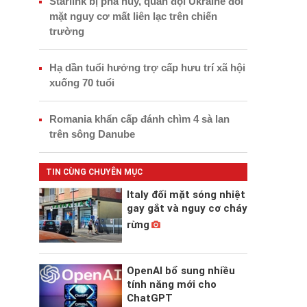
Starlink bị phá hủy, quân đội Ukraine đối
mặt nguy cơ mất liên lạc trên chiến
trường
Hạ dần tuổi hưởng trợ cấp hưu trí xã hội
xuống 70 tuổi
Romania khẩn cấp đánh chìm 4 sà lan
trên sông Danube
TIN CÙNG CHUYÊN MỤC
Italy đối mặt sóng nhiệt
gay gắt và nguy cơ cháy
rừng
OpenAI bổ sung nhiều
tính năng mới cho
ChatGPT