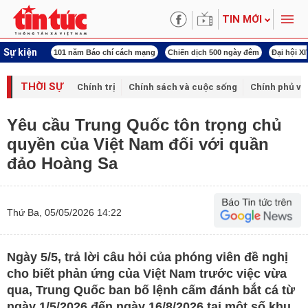
TIN MỚI
Sự kiện
ng tên Bác
101 năm Báo chí cách mạng
Chiến dịch 500 ngày đêm
Đại hội X
THỜI SỰ
Chính trị
Chính sách và cuộc sống
Chính phủ vớ
Yêu cầu Trung Quốc tôn trọng chủ
quyền của Việt Nam đối với quần
đảo Hoàng Sa
Thứ Ba, 05/05/2026 14:22
Ngày 5/5, trả lời câu hỏi của phóng viên đề nghị
cho biết phản ứng của Việt Nam trước việc vừa
qua, Trung Quốc ban bố lệnh cấm đánh bắt cá từ
ngày 1/5/2026 đến ngày 16/8/2026 tại một số khu