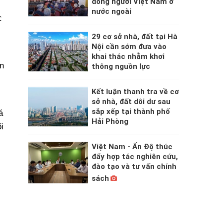
đồng người Việt Nam ở
nước ngoài
c
29 cơ sở nhà, đất tại Hà
Nội cần sớm đưa vào
khai thác nhằm khơi
n
thông nguồn lực
Kết luận thanh tra về cơ
sở nhà, đất dôi dư sau
sắp xếp tại thành phố
á
Hải Phòng
i
Việt Nam - Ấn Độ thúc
đẩy hợp tác nghiên cứu,
đào tạo và tư vấn chính
sách