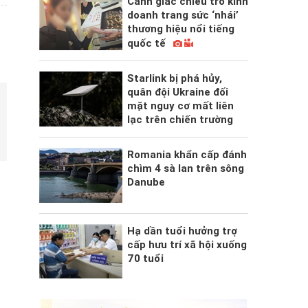
Cảnh giác chiêu trò kinh
doanh trang sức ‘nhái’
thương hiệu nổi tiếng
quốc tế
Starlink bị phá hủy,
quân đội Ukraine đối
mặt nguy cơ mất liên
lạc trên chiến trường
Romania khẩn cấp đánh
chìm 4 sà lan trên sông
Danube
Hạ dần tuổi hưởng trợ
cấp hưu trí xã hội xuống
70 tuổi