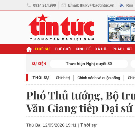
0914.914.999
Email: thuky@baotintuc.vn
Rss
THỜI SỰ
THẾ GIỚI
KINH TẾ
XÃ HỘI
PHÁP LUẬT
ghị quyết Đại hội XIV
SỰ KIỆN
THỜI SỰ
Chính trị
Chính sách và cuộc sống
Chín
Phó Thủ tướng, Bộ t
Văn Giang tiếp Đại sứ
Thời sự
Thứ Ba, 12/05/2026 19:41
|