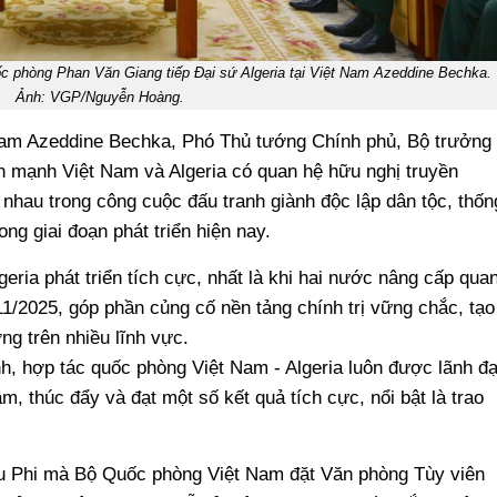
 phòng Phan Văn Giang tiếp Đại sứ Algeria tại Việt Nam Azeddine Bechka.
Ảnh: VGP/Nguyễn Hoàng.
t Nam Azeddine Bechka, Phó Thủ tướng Chính phủ, Bộ trưởng
mạnh Việt Nam và Algeria có quan hệ hữu nghị truyền
n nhau trong công cuộc đấu tranh giành độc lập dân tộc, thốn
ng giai đoạn phát triển hiện nay.
eria phát triển tích cực, nhất là khi hai nước nâng cấp qua
11/2025, góp phần củng cố nền tảng chính trị vững chắc, tạo
g trên nhiều lĩnh vực.
, hợp tác quốc phòng Việt Nam - Algeria luôn được lãnh đ
, thúc đẩy và đạt một số kết quả tích cực, nổi bật là trao
hâu Phi mà Bộ Quốc phòng Việt Nam đặt Văn phòng Tùy viên