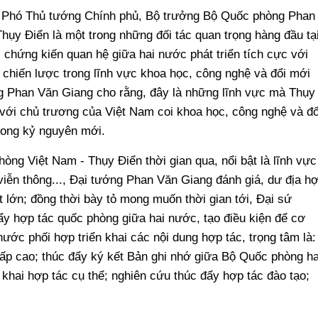
, Phó Thủ tướng Chính phủ, Bộ trưởng Bộ Quốc phòng Phan
hụy Điển là một trong những đối tác quan trọng hàng đầu tạ
 chứng kiến quan hệ giữa hai nước phát triển tích cực với
ác chiến lược trong lĩnh vực khoa học, công nghệ và đổi mới
g Phan Văn Giang cho rằng, đây là những lĩnh vực mà Thụy
với chủ trương của Việt Nam coi khoa học, công nghệ và đổ
trong kỷ nguyên mới.
òng Việt Nam - Thụy Điển thời gian qua, nổi bật là lĩnh vực
iễn thông..., Đại tướng Phan Văn Giang đánh giá, dư địa h
 lớn; đồng thời bày tỏ mong muốn thời gian tới, Đại sứ
ẩy hợp tác quốc phòng giữa hai nước, tạo điều kiện để cơ
ớc phối hợp triển khai các nội dung hợp tác, trọng tâm là:
cấp cao; thúc đẩy ký kết Bản ghi nhớ giữa Bộ Quốc phòng ha
 khai hợp tác cụ thể; nghiên cứu thúc đẩy hợp tác đào tạo;