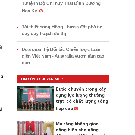
Tư lệnh Bộ Chỉ huy Thái Bình Dương
Hoa Kỳ
i
Tái thiết sông Hồng - bước đột phá tư
duy quy hoạch đô thị
i
Đưa quan hệ Đối tác Chiến lược toàn
diện Việt Nam - Australia vươn tầm cao
mới
ợp
TIN CÙNG CHUYÊN MỤC
Bước chuyển trong xây
dựng lực lượng thường
trực có chất lượng tổng
hợp cao
i
Mở rộng không gian
cống hiến cho cộng