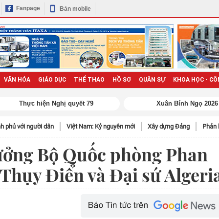
Fanpage
Bản mobile
VĂN HÓA
GIÁO DỤC
THỂ THAO
HỒ SƠ
QUÂN SỰ
KHOA HỌC - CÔ
h phủ với người dân
Việt Nam: Kỷ nguyên mới
Xây dựng Đảng
Phản 
rưởng Bộ Quốc phòng Phan
 Thụy Điển và Đại sứ Algeri