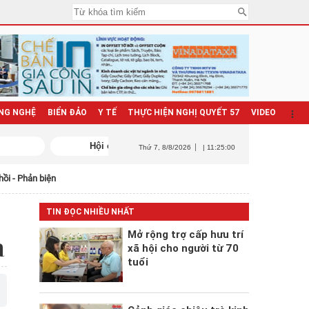
NG NGHỆ
BIỂN ĐẢO
Y TẾ
THỰC HIỆN NGHỊ QUYẾT 57
VIDEO
Thứ 7
, 8/8/2026
| 11:25:01
hồi - Phản biện
TIN ĐỌC NHIỀU NHẤT
Mở rộng trợ cấp hưu trí
a
xã hội cho người từ 70
tuổi