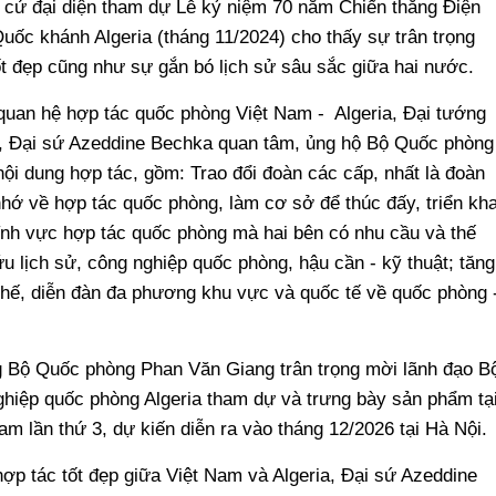
 cử đại diện tham dự Lễ kỷ niệm 70 năm Chiến thắng Điện
uốc khánh Algeria (tháng 11/2024) cho thấy sự trân trọng
ốt đẹp cũng như sự gắn bó lịch sử sâu sắc giữa hai nước.
quan hệ hợp tác quốc phòng Việt Nam - Algeria, Đại tướng
ới, Đại sứ Azeddine Bechka quan tâm, ủng hộ Bộ Quốc phòng
nội dung hợp tác, gồm: Trao đổi đoàn các cấp, nhất là đoàn
hớ về hợp tác quốc phòng, làm cơ sở để thúc đấy, triển kha
lĩnh vực hợp tác quốc phòng mà hai bên có nhu cầu và thế
 lịch sử, công nghiệp quốc phòng, hậu cần - kỹ thuật; tăng
hế, diễn đàn đa phương khu vực và quốc tế về quốc phòng 
 Bộ Quốc phòng Phan Văn Giang trân trọng mời lãnh đạo B
hiệp quốc phòng Algeria tham dự và trưng bày sản phẩm tạ
m lần thứ 3, dự kiến diễn ra vào tháng 12/2026 tại Hà Nội.
ợp tác tốt đẹp giữa Việt Nam và Algeria, Đại sứ Azeddine