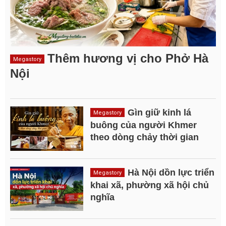
Thêm hương vị cho Phở Hà
Megastory
Nội
Gìn giữ kinh lá
Megastory
buông của người Khmer
theo dòng chảy thời gian
Hà Nội dồn lực triển
Megastory
khai xã, phường xã hội chủ
nghĩa