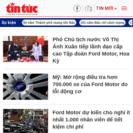
TIN MỚI
Sự kiện
rung ương 3
50 năm Thành phố mang tên Bác
101 năm Báo chí cách mạng
C
Phó Chủ tịch nước Võ Thị
Ánh Xuân tiếp lãnh đạo cấp
cao Tập đoàn Ford Motor, Hoa
Kỳ
Mỹ: Mở rộng điều tra hơn
700.000 xe của Ford Motor do
lỗi động cơ
Ford Motor dự kiến cho nghỉ ít
nhất 1.000 nhân viên để tiết
kiệm chi phí