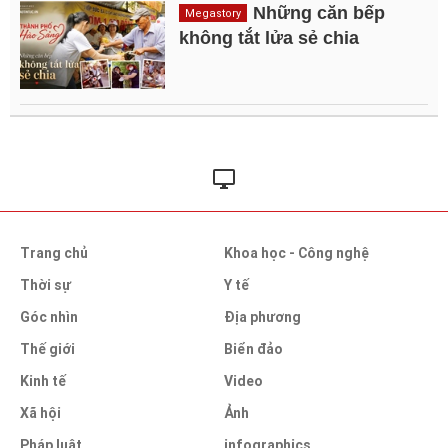
Những căn bếp
Megastory
không tắt lửa sẻ chia
Trang chủ
Khoa học - Công nghệ
Thời sự
Y tế
Góc nhìn
Địa phương
Thế giới
Biển đảo
Kinh tế
Video
Xã hội
Ảnh
Pháp luật
infographics