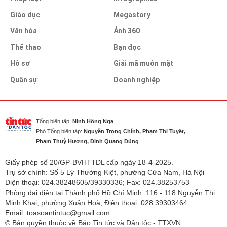
Giáo dục
Megastory
Văn hóa
Ảnh 360
Thể thao
Bạn đọc
Hồ sơ
Giải mã muôn mặt
Quân sự
Doanh nghiệp
Tổng biên tập:
Ninh Hồng Nga
Phó Tổng biên tập:
Nguyễn Trọng Chính, Phạm Thị Tuyết,
Phạm Thuỳ Hương, Đinh Quang Dũng
Giấy phép số 20/GP-BVHTTDL cấp ngày 18-4-2025.
Trụ sở chính: Số 5 Lý Thường Kiệt, phường Cửa Nam, Hà Nội
Điện thoại: 024.38248605/39330336; Fax: 024.38253753
Phòng đại diện tại Thành phố Hồ Chí Minh: 116 - 118 Nguyễn Thị
Minh Khai, phường Xuân Hoà; Điện thoại: 028.39303464
Email: toasoantintuc@gmail.com
© Bản quyền thuộc về Báo Tin tức và Dân tộc - TTXVN