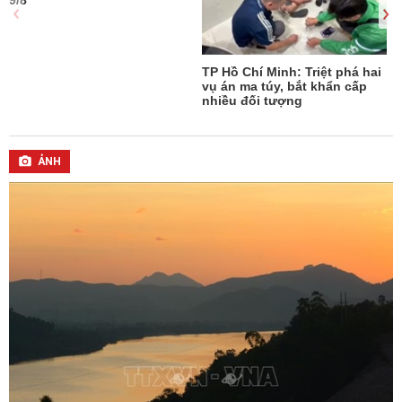
9/8
T
TP Hồ Chí Minh: Triệt phá hai
vụ án ma túy, bắt khẩn cấp
n
nhiều đối tượng
ẢNH