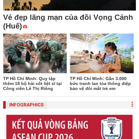
Vẻ đẹp lãng mạn của đồi Vọng Cảnh
(Huế)
TP Hồ Chí Minh: Quy tập
TP Hồ Chí Minh: Gần 3.000
thêm 18 bộ hài cốt liệt sĩ tại
bức tranh lan tỏa thông điệp
Công viên Lê Thị Riêng
bảo vệ đôi mắt trẻ em
INFOGRAPHICS