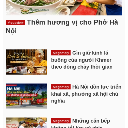
Thêm hương vị cho Phở Hà
Megastory
Nội
Gìn giữ kinh lá
Megastory
buông của người Khmer
theo dòng chảy thời gian
Hà Nội dồn lực triển
Megastory
khai xã, phường xã hội chủ
nghĩa
Những căn bếp
Megastory
không tắt lửa sẻ chia