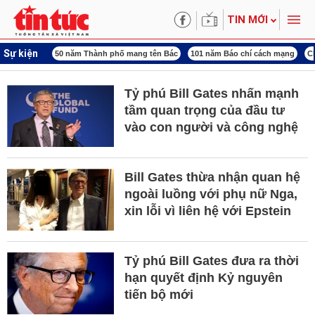
TIN MỚI
Sự kiện
ng tên Bác
101 năm Báo chí cách mạng
Chiến dịch 500 ngày đêm
Đại hội X
Tỷ phú Bill Gates nhấn mạnh
tầm quan trọng của đầu tư
vào con người và công nghệ
Bill Gates thừa nhận quan hệ
ngoài luồng với phụ nữ Nga,
xin lỗi vì liên hệ với Epstein
Tỷ phú Bill Gates đưa ra thời
hạn quyết định Kỷ nguyên
tiến bộ mới