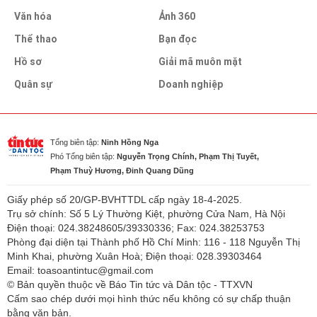
Văn hóa
Ảnh 360
Thể thao
Bạn đọc
Hồ sơ
Giải mã muôn mặt
Quân sự
Doanh nghiệp
Tổng biên tập:
Ninh Hồng Nga
Phó Tổng biên tập:
Nguyễn Trọng Chính, Phạm Thị Tuyết,
Phạm Thuỳ Hương, Đinh Quang Dũng
Giấy phép số 20/GP-BVHTTDL cấp ngày 18-4-2025.
Trụ sở chính: Số 5 Lý Thường Kiệt, phường Cửa Nam, Hà Nội
Điện thoại: 024.38248605/39330336; Fax: 024.38253753
Phòng đại diện tại Thành phố Hồ Chí Minh: 116 - 118 Nguyễn Thị
Minh Khai, phường Xuân Hoà; Điện thoại: 028.39303464
Email: toasoantintuc@gmail.com
© Bản quyền thuộc về Báo Tin tức và Dân tộc - TTXVN
Cấm sao chép dưới mọi hình thức nếu không có sự chấp thuận
bằng văn bản.