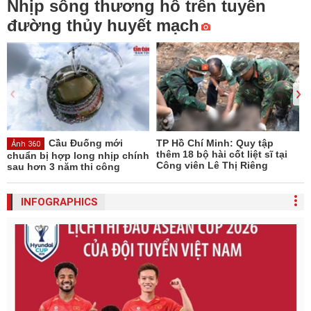
Nhịp sống thương hồ trên tuyến
đường thủy huyết mạch
Cầu Đuống mới
TP Hồ Chí Minh: Quy tập
Ảnh 360
thêm 18 bộ hài cốt liệt sĩ tại
b
chuẩn bị hợp long nhịp chính
Công viên Lê Thị Riêng
b
sau hơn 3 năm thi công
INFOGRAPHICS