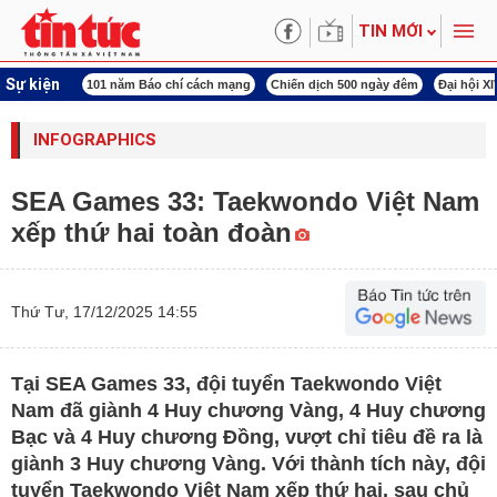
TIN MỚI
Sự kiện
í cách mạng
Chiến dịch 500 ngày đêm
Đại hội XIV Công đoàn Việt Nam
World
INFOGRAPHICS
SEA Games 33: Taekwondo Việt Nam
xếp thứ hai toàn đoàn
Thứ Tư, 17/12/2025 14:55
Tại SEA Games 33, đội tuyển Taekwondo Việt
Nam đã giành 4 Huy chương Vàng, 4 Huy chương
Bạc và 4 Huy chương Đồng, vượt chỉ tiêu đề ra là
giành 3 Huy chương Vàng. Với thành tích này, đội
tuyển Taekwondo Việt Nam xếp thứ hai, sau chủ