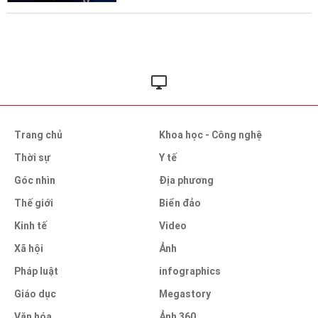
Trang chủ
Khoa học - Công nghệ
Thời sự
Y tế
Góc nhìn
Địa phương
Thế giới
Biển đảo
Kinh tế
Video
Xã hội
Ảnh
Pháp luật
infographics
Giáo dục
Megastory
Văn hóa
Ảnh 360