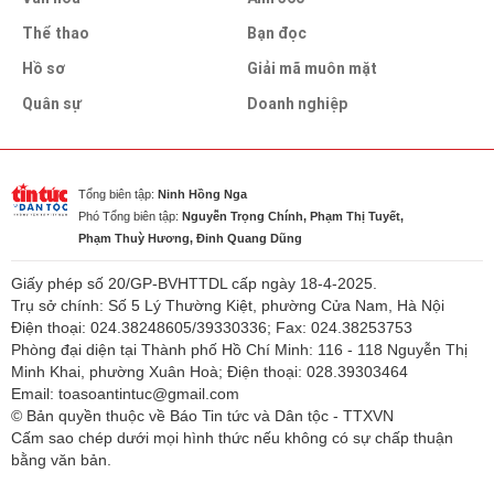
Thể thao
Bạn đọc
Hồ sơ
Giải mã muôn mặt
Quân sự
Doanh nghiệp
Tổng biên tập:
Ninh Hồng Nga
Phó Tổng biên tập:
Nguyễn Trọng Chính, Phạm Thị Tuyết,
Phạm Thuỳ Hương, Đinh Quang Dũng
Giấy phép số 20/GP-BVHTTDL cấp ngày 18-4-2025.
Trụ sở chính: Số 5 Lý Thường Kiệt, phường Cửa Nam, Hà Nội
Điện thoại: 024.38248605/39330336; Fax: 024.38253753
Phòng đại diện tại Thành phố Hồ Chí Minh: 116 - 118 Nguyễn Thị
Minh Khai, phường Xuân Hoà; Điện thoại: 028.39303464
Email: toasoantintuc@gmail.com
© Bản quyền thuộc về Báo Tin tức và Dân tộc - TTXVN
Cấm sao chép dưới mọi hình thức nếu không có sự chấp thuận
bằng văn bản.