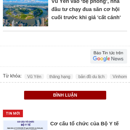
Vũ Yên vào ‘bệ phóng’, nhà
đầu tư chạy đua săn cơ hội
cuối trước khi giá 'cất cánh'
Từ khóa:
Vũ Yên
thăng hạng
bản đồ du lịch
Vinhomes
BÌNH LUẬN
TIN MỚI
Cơ cấu tổ chức của Bộ Y tế