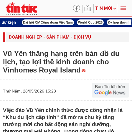
TIN MỚI
Sự kiện
00 ngày đêm
Đại hội XIV Công đoàn Việt Nam
World Cup 2026
Kỳ họp thứ nhấ
DOANH NGHIỆP - SẢN PHẨM - DỊCH VỤ
Vũ Yên thăng hạng trên bản đồ du
lịch, tạo lợi thế kinh doanh cho
Vinhomes Royal Island
Thứ Năm, 28/05/2026 15:23
Việc đảo Vũ Yên chính thức được công nhận là
“Khu du lịch cấp tỉnh” đã mở ra chu kỳ tăng
trưởng mới cho bất động sản nghỉ dưỡng,
thương mại Hải Phòng. Trong dòng chảy đó,