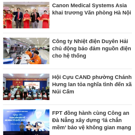
Canon Medical Systems Asia
khai trương Văn phòng Hà Nội
Công ty Nhiệt điện Duyên Hải
chủ động bảo đảm nguồn điện
cho hệ thống
Hội Cựu CAND phường Chánh
Hưng lan tỏa nghĩa tình đến xã
Núi Cấm
FPT đồng hành cùng Công an
Đà Nẵng xây dựng ‘lá chắn
mềm’ bảo vệ không gian mạng