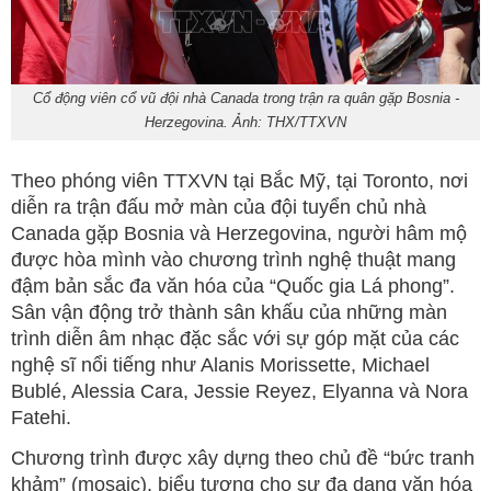
Cổ động viên cổ vũ đội nhà Canada trong trận ra quân gặp Bosnia -
Herzegovina. Ảnh: THX/TTXVN
Theo phóng viên TTXVN tại Bắc Mỹ, tại Toronto, nơi
diễn ra trận đấu mở màn của đội tuyển chủ nhà
Canada gặp Bosnia và Herzegovina, người hâm mộ
được hòa mình vào chương trình nghệ thuật mang
đậm bản sắc đa văn hóa của “Quốc gia Lá phong”.
Sân vận động trở thành sân khấu của những màn
trình diễn âm nhạc đặc sắc với sự góp mặt của các
nghệ sĩ nổi tiếng như Alanis Morissette, Michael
Bublé, Alessia Cara, Jessie Reyez, Elyanna và Nora
Fatehi.
Chương trình được xây dựng theo chủ đề “bức tranh
khảm” (mosaic), biểu tượng cho sự đa dạng văn hóa