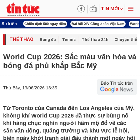
TIN MỚI
Sự kiện
í cách mạng
Chiến dịch 500 ngày đêm
Đại hội XIV Công đoàn Việt Nam
World
THỂ THAO
Bóng đá
Tennis
Thể thao 24h
Chuyện thể 
World Cup 2026: Sắc màu văn hóa và
bóng đá phủ khắp Bắc Mỹ
Thứ Bảy, 13/06/2026 13:35
Từ Toronto của Canada đến Los Angeles của Mỹ,
không khí World Cup 2026 đã thực sự bùng nổ
khi hàng chục nghìn người hâm mộ đổ về các
sân vận động, quảng trường và khu vực lễ hội,
biến ngày khởi tranh giải đấu thành một ngày hội