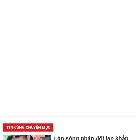
TIN CÙNG CHUYÊN MỤC
Làn sóng phản đối lan khắp