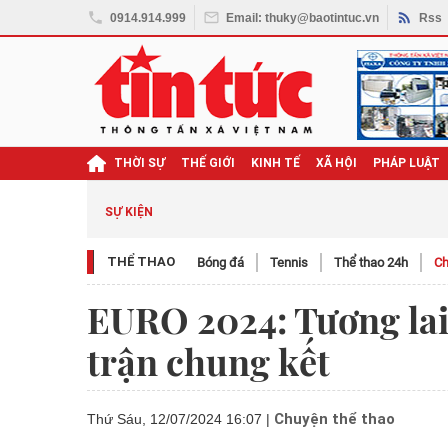
0914.914.999
Email: thuky@baotintuc.vn
Rss
THỜI SỰ
THẾ GIỚI
KINH TẾ
XÃ HỘI
PHÁP LUẬT
SỰ KIỆN
THỂ THAO
Bóng đá
Tennis
Thể thao 24h
Ch
EURO 2024: Tương lai
trận chung kết
Chuyện thể thao
Thứ Sáu, 12/07/2024 16:07
|