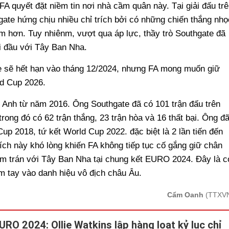
A quyết đặt niềm tin nơi nhà cầm quân này. Tại giải đấu trê
ate hứng chịu nhiều chỉ trích bởi có những chiến thắng nhọ
m hơn. Tuy nhiênm, vượt qua áp lực, thầy trò Southgate đã
i đầu với Tây Ban Nha.
e sẽ hết hạn vào tháng 12/2024, nhưng FA mong muốn giữ
ld Cup 2026.
 Anh từ năm 2016. Ông Southgate đã có 101 trận đấu trên
rong đó có 62 trận thắng, 23 trận hòa và 16 thất bại. Ông đ
up 2018, tứ kết World Cup 2022. đặc biệt là 2 lần tiến đến
ch này khó lòng khiến FA không tiếp tục cố gắng giữ chân
ạm trán với Tây Ban Nha tại chung kết EURO 2024. Đây là c
m tay vào danh hiệu vô địch châu Âu.
Cẩm Oanh
(TTXV
URO 2024: Ollie Watkins lập hàng loạt kỷ lục chỉ