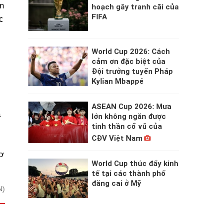
n
hoạch gây tranh cãi của
FIFA
c
World Cup 2026: Cách
cảm ơn đặc biệt của
Đội trưởng tuyển Pháp
Kylian Mbappé
ASEAN Cup 2026: Mưa
ã
lớn không ngăn được
tinh thần cổ vũ của
CĐV Việt Nam
ơ
World Cup thúc đẩy kinh
tế tại các thành phố
đăng cai ở Mỹ
N)