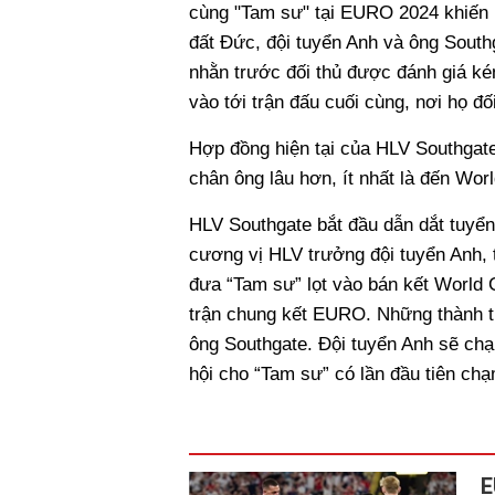
cùng "Tam sư" tại EURO 2024 khiến F
đất Đức, đội tuyển Anh và ông Southg
nhằn trước đối thủ được đánh giá ké
vào tới trận đấu cuối cùng, nơi họ đố
Hợp đồng hiện tại của HLV Southgat
chân ông lâu hơn, ít nhất là đến Wor
HLV Southgate bắt đầu dẫn dắt tuyển
cương vị HLV trưởng đội tuyển Anh, t
đưa “Tam sư” lọt vào bán kết World C
trận chung kết EURO. Những thành tí
ông Southgate. Đội tuyển Anh sẽ ch
hội cho “Tam sư” có lần đầu tiên chạ
E