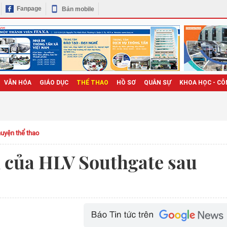
Fanpage
Bản mobile
VĂN HÓA
GIÁO DỤC
THỂ THAO
HỒ SƠ
QUÂN SỰ
KHOA HỌC - CÔ
uyện thể thao
 của HLV Southgate sau