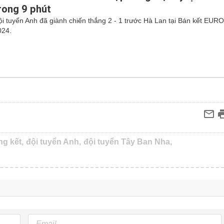
rong 9 phút
ội tuyển Anh đã giành chiến thắng 2 - 1 trước Hà Lan tại Bán kết EUR
024.
ng kết,
đội tuyển Anh,
đội tuyển Tây Ban Nha,