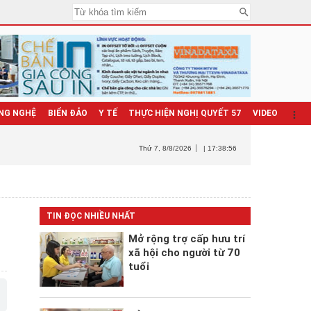
NG NGHỆ
BIỂN ĐẢO
Y TẾ
THỰC HIỆN NGHỊ QUYẾT 57
VIDEO
Thứ 7
, 8/8/2026
| 17:38:58
TIN ĐỌC NHIỀU NHẤT
Mở rộng trợ cấp hưu trí
xã hội cho người từ 70
tuổi