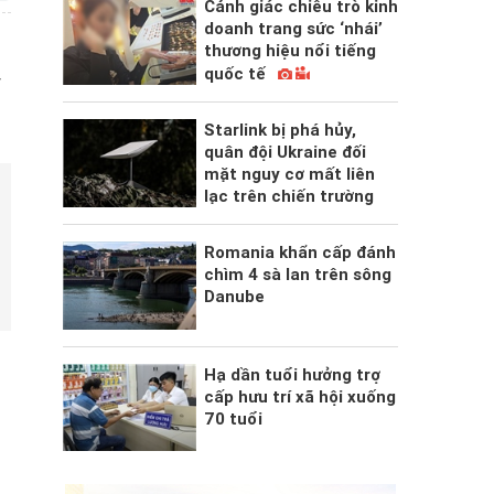
Cảnh giác chiêu trò kinh
doanh trang sức ‘nhái’
thương hiệu nổi tiếng
quốc tế
V
Starlink bị phá hủy,
quân đội Ukraine đối
mặt nguy cơ mất liên
lạc trên chiến trường
Romania khẩn cấp đánh
chìm 4 sà lan trên sông
Danube
Hạ dần tuổi hưởng trợ
cấp hưu trí xã hội xuống
70 tuổi