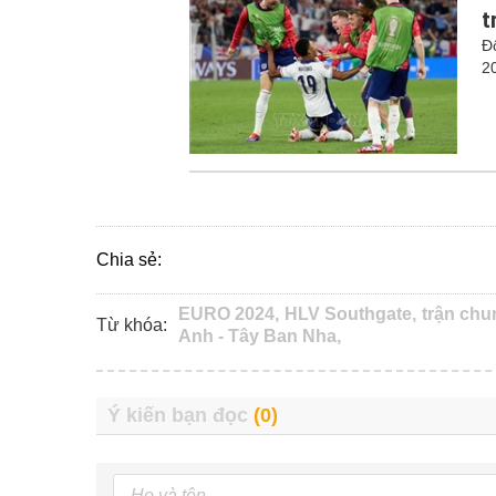
t
Đ
2
Chia sẻ:
EURO 2024,
HLV Southgate,
trận chu
Từ khóa:
Anh - Tây Ban Nha,