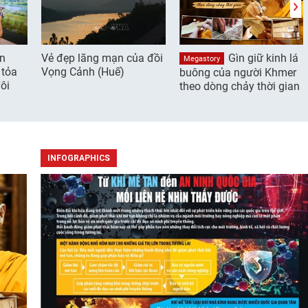
ần
Vẻ đẹp lãng mạn của đồi
Gìn giữ kinh lá
Megastory
 tỏa
Vọng Cảnh (Huế)
buông của người Khmer
ôi
theo dòng chảy thời gian
INFOGRAPHICS