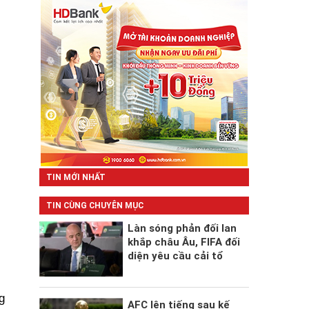
TIN MỚI NHẤT
TIN CÙNG CHUYÊN MỤC
Làn sóng phản đối lan
khắp châu Âu, FIFA đối
diện yêu cầu cải tổ
g
AFC lên tiếng sau kế