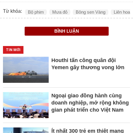
Từ khóa:
Bộ phim
Mưa đỏ
Bông sen Vàng
Liên hoan
BÌNH LUẬN
TIN MỚI
Houthi tấn công quân đội
Yemen gây thương vong lớn
Ngoại giao đồng hành cùng
doanh nghiệp, mở rộng không
gian phát triển cho Việt Nam
Ít nhất 300 trẻ em thiệt mạng