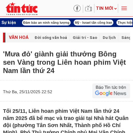
TIN MỚI
Sự kiện
ội khóa XVI
Đảm bảo an ninh năng lượng
Mỹ - Israel tấn công Iran
Thực hiện
VĂN HOÁ
Đời sống văn hoá
Giải trí - Sao
Du lịch
Sáng 
'Mưa đỏ' giành giải thưởng Bông
sen Vàng trong Liên hoan phim Việt
Nam lần thứ 24
Thứ Ba, 25/11/2025 22:52
Tối 25/11, Liên hoan phim Việt Nam lần thứ 24
năm 2025 đã bế mạc và trao giải tại Nhà hát Quân
đội (phường Tân Sơn Nhất, Thành phố Hồ Chí
Minh). Phó Thủ tướng Chính phủ Mai Văn Chính