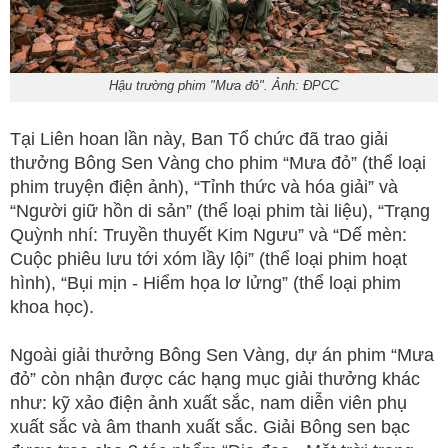
Hậu trường phim "Mưa đỏ". Ảnh: ĐPCC
Tại Liên hoan lần này, Ban Tổ chức đã trao giải
thưởng Bông Sen Vàng cho phim “Mưa đỏ” (thể loại
phim truyện điện ảnh), “Tỉnh thức và hóa giải” và
“Người giữ hồn di sản” (thể loại phim tài liệu), “Trạng
Quỳnh nhí: Truyền thuyết Kim Ngưu” và “Dế mèn:
Cuộc phiêu lưu tới xóm lầy lội” (thể loại phim hoạt
hình), “Bụi mịn - Hiểm họa lơ lửng” (thể loại phim
khoa học).
Ngoài giải thưởng Bông Sen Vàng, dự án phim “Mưa
đỏ” còn nhận được các hạng mục giải thưởng khác
như: kỹ xảo điện ảnh xuất sắc, nam diễn viên phụ
xuất sắc và âm thanh xuất sắc. Giải Bông sen bạc