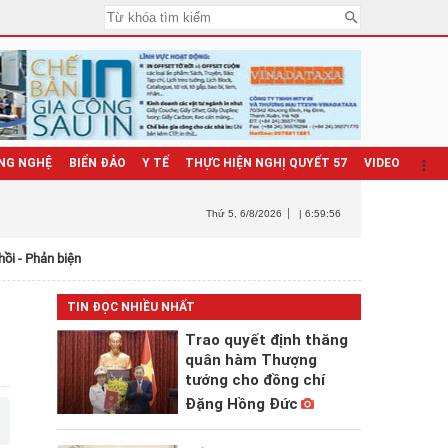
NG NGHỆ
BIỂN ĐẢO
Y TẾ
THỰC HIỆN NGHỊ QUYẾT 57
VIDEO
Thứ 5
, 6/8/2026
| 6:59:58
hồi - Phản biện
TIN ĐỌC NHIỀU NHẤT
Trao quyết định thăng
quân hàm Thượng
tướng cho đồng chí
Đặng Hồng Đức