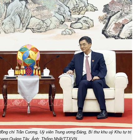
đồng chí Trần Cương, Uỷ viên Trung ương Đảng, Bí thư khu uỷ Khu tự trị
hoang Quảng Tây. Ảnh: Thống Nhất/TTXVN