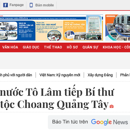
Fanpage
Bản mobile
VĂN HÓA
GIÁO DỤC
THỂ THAO
HỒ SƠ
QUÂN SỰ
KHOA HỌC - CÔ
h phủ với người dân
Việt Nam: Kỷ nguyên mới
Xây dựng Đảng
Phản 
 nước Tô Lâm tiếp Bí thư
n tộc Choang Quảng Tây