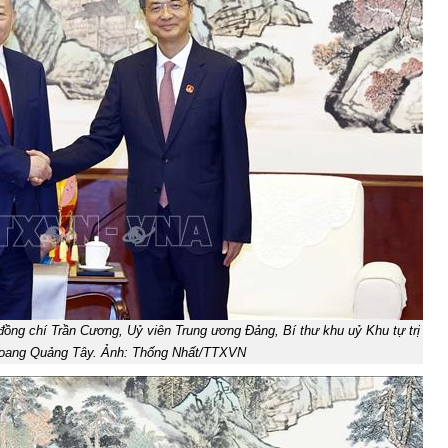
đồng chí Trần Cương, Uỷ viên Trung ương Đảng, Bí thư khu uỷ Khu tự trị
hoang Quảng Tây. Ảnh: Thống Nhất/TTXVN