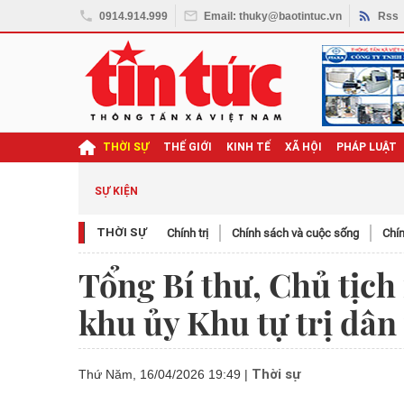
0914.914.999
Email: thuky@baotintuc.vn
Rss
THỜI SỰ
THẾ GIỚI
KINH TẾ
XÃ HỘI
PHÁP LUẬT
SỰ KIỆN
THỜI SỰ
Chính trị
Chính sách và cuộc sống
Chín
Tổng Bí thư, Chủ tịch
khu ủy Khu tự trị dâ
Thời sự
Thứ Năm, 16/04/2026 19:49
|