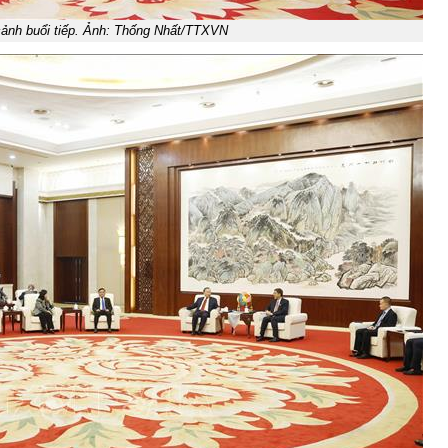
ảnh buổi tiếp. Ảnh: Thống Nhất/TTXVN