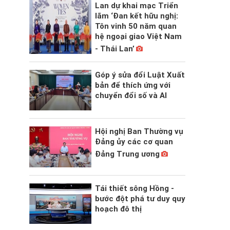
Lan dự khai mạc Triển
lãm ‘Đan kết hữu nghị:
Tôn vinh 50 năm quan
hệ ngoại giao Việt Nam
- Thái Lan’
Góp ý sửa đổi Luật Xuất
bản để thích ứng với
chuyển đổi số và AI
Hội nghị Ban Thường vụ
Đảng ủy các cơ quan
Đảng Trung ương
Tái thiết sông Hồng -
bước đột phá tư duy quy
hoạch đô thị