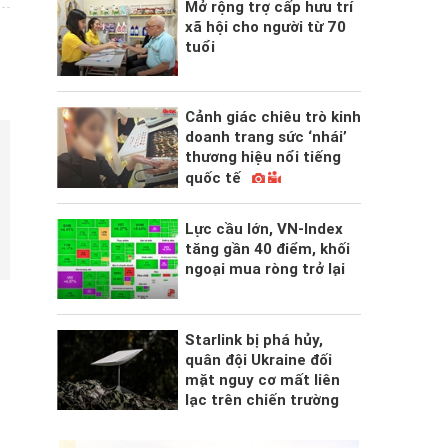
Mở rộng trợ cấp hưu trí
xã hội cho người từ 70
tuổi
Cảnh giác chiêu trò kinh
doanh trang sức ‘nhái’
thương hiệu nổi tiếng
quốc tế
Lực cầu lớn, VN-Index
tăng gần 40 điểm, khối
ngoại mua ròng trở lại
Starlink bị phá hủy,
quân đội Ukraine đối
mặt nguy cơ mất liên
lạc trên chiến trường