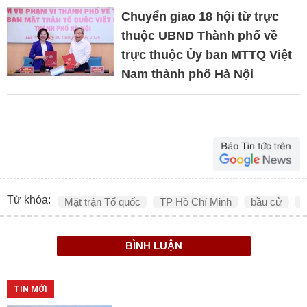
Chuyển giao 18 hội từ trực
thuộc UBND Thành phố về
trực thuộc Ủy ban MTTQ Việt
Nam thành phố Hà Nội
Từ khóa:
Mặt trận Tổ quốc
TP Hồ Chí Minh
bầu cử
đ
BÌNH LUẬN
TIN MỚI