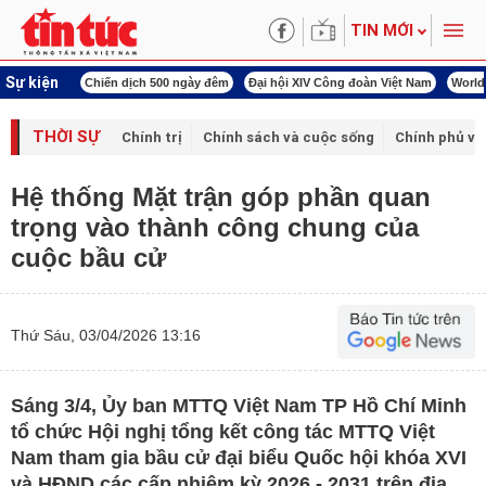
TIN MỚI
Sự kiện
í cách mạng
Chiến dịch 500 ngày đêm
Đại hội XIV Công đoàn Việt Nam
World
THỜI SỰ
Chính trị
Chính sách và cuộc sống
Chính phủ vớ
Hệ thống Mặt trận góp phần quan
trọng vào thành công chung của
cuộc bầu cử
Thứ Sáu, 03/04/2026 13:16
Sáng 3/4, Ủy ban MTTQ Việt Nam TP Hồ Chí Minh
tổ chức Hội nghị tổng kết công tác MTTQ Việt
Nam tham gia bầu cử đại biểu Quốc hội khóa XVI
và HĐND các cấp nhiệm kỳ 2026 - 2031 trên địa