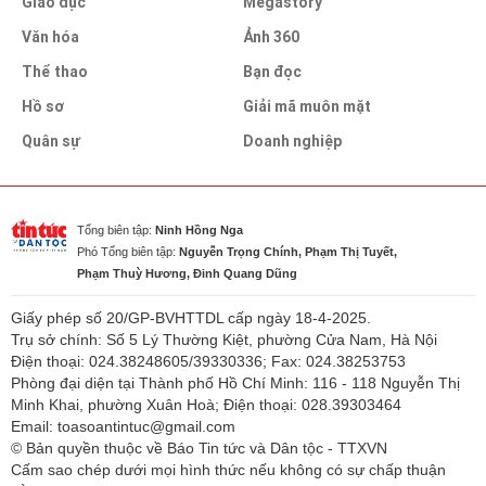
Giáo dục
Megastory
Văn hóa
Ảnh 360
Thể thao
Bạn đọc
Hồ sơ
Giải mã muôn mặt
Quân sự
Doanh nghiệp
Tổng biên tập:
Ninh Hồng Nga
Phó Tổng biên tập:
Nguyễn Trọng Chính, Phạm Thị Tuyết,
Phạm Thuỳ Hương, Đinh Quang Dũng
Giấy phép số 20/GP-BVHTTDL cấp ngày 18-4-2025.
Trụ sở chính: Số 5 Lý Thường Kiệt, phường Cửa Nam, Hà Nội
Điện thoại: 024.38248605/39330336; Fax: 024.38253753
Phòng đại diện tại Thành phố Hồ Chí Minh: 116 - 118 Nguyễn Thị
Minh Khai, phường Xuân Hoà; Điện thoại: 028.39303464
Email: toasoantintuc@gmail.com
© Bản quyền thuộc về Báo Tin tức và Dân tộc - TTXVN
Cấm sao chép dưới mọi hình thức nếu không có sự chấp thuận